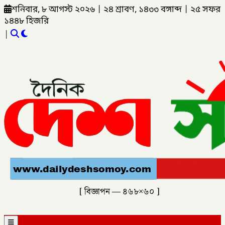
শনিবার, ৮ আগস্ট ২০২৬
|
২৪ শ্রাবণ, ১৪৩৩ বঙ্গাব্দ
|
২৫ সফর
১৪৪৮ হিজরি
|
[ বিজ্ঞাপন — ৪৬৮×৬০ ]