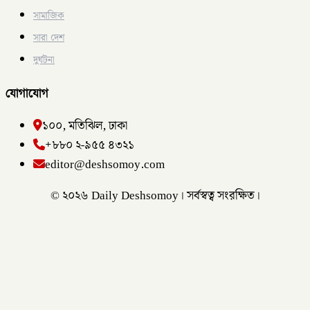
সামাজিক
সারা দেশ
দুর্ঘটনা
যোগাযোগ
১০০, মতিঝিল, ঢাকা
+৮৮০ ২-৯৫৫ ৪৩২১
editor@deshsomoy.com
© ২০২৬ Daily Deshsomoy। সর্বস্বত্ব সংরক্ষিত।