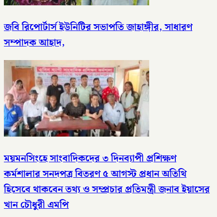
জবি রিপোর্টার্স ইউনিটির সভাপতি জাহাঙ্গীর, সাধারণ
সম্পাদক আহাদ,
ময়মনসিংহে সাংবাদিকদের ৩ দিনব্যাপী প্রশিক্ষণ
কর্মশালার সনদপত্র বিতরণ ৫ আগস্ট​ প্রধান অতিথি
হিসেবে থাকবেন তথ্য ও সম্প্রচার প্রতিমন্ত্রী জনাব ইয়াসের
খান চৌধুরী এমপি