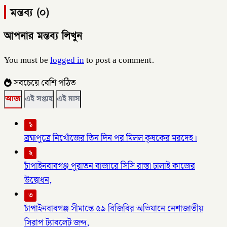
মন্তব্য (০)
আপনার মন্তব্য লিখুন
You must be
logged in
to post a comment.
সবচেয়ে বেশি পঠিত
আজ
এই সপ্তাহ
এই মাস
১
ব্রহ্মপুত্রে নিখোঁজের তিন দিন পর মিলল কৃষকের মরদেহ।
২
চাঁপাইনবাবগঞ্জ পুরাতন বাজারে সিসি রাস্তা ঢালাই কাজের
উদ্বোধন,
৩
চাঁপাইনবাবগঞ্জ সীমান্তে ৫৯ বিজিবির অভিযানে নেশাজাতীয়
সিরাপ ট্যাবলেট জব্দ,