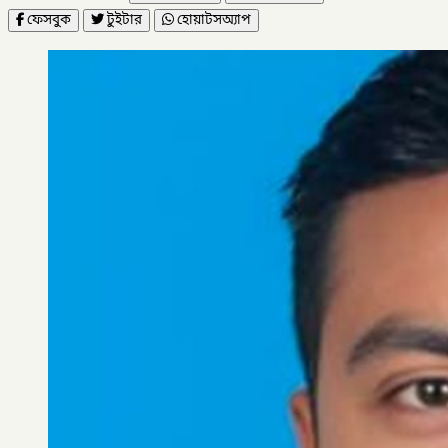
ফেসবুক
টুইটার
হোয়াটসঅ্যাপ