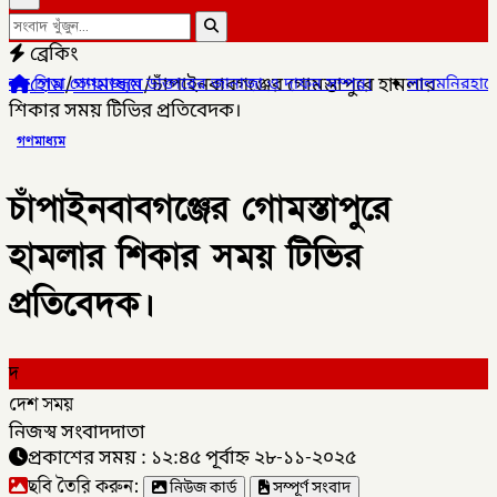
ব্রেকিং
হোম
/
গণমাধ্যম
/
চাঁপাইনবাবগঞ্জের গোমস্তাপুরে হামলার
ডাক্তারের জানাজা ও দাফন সম্পন্ন।
✦
লালমনিরহাটের ৫ উপজেলার ৪টিতে স
শিকার সময় টিভির প্রতিবেদক।
গণমাধ্যম
চাঁপাইনবাবগঞ্জের গোমস্তাপুরে
হামলার শিকার সময় টিভির
প্রতিবেদক।
দ
দেশ সময়
নিজস্ব সংবাদদাতা
প্রকাশের সময় : ১২:৪৫ পূর্বাহ্ন ২৮-১১-২০২৫
ছবি তৈরি করুন:
নিউজ কার্ড
সম্পূর্ণ সংবাদ