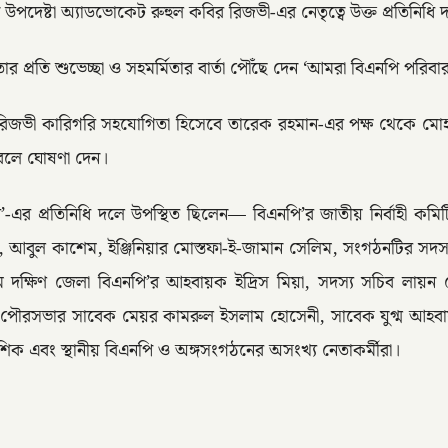
 উপদেষ্টা অ্যাডভোকেট রুহুল কবির রিজভী-এর নেতৃত্বে উক্ত প্রতিনিধি
তার প্রতি শুভেচ্ছা ও সহমর্মিতার বার্তা পৌঁছে দেন ‘আমরা বিএনপি প
 রিজভী কারিগরি সহযোগিতা হিসেবে তারেক রহমান-এর পক্ষ থেকে মোহাম
 বলে ঘোষণা দেন।
-এর প্রতিনিধি দলে উপস্থিত ছিলেন— বিএনপি’র জাতীয় নির্বাহী কমিটির
, আবুল কাশেম, ইঞ্জিনিয়ার মোস্তফা-ই-জামান সেলিম, সংগঠনটির সদস্য
ম দক্ষিণ জেলা বিএনপি’র আহবায়ক ইদ্রিস মিয়া, সদস্য সচিব লায়ন 
ী পৌরসভার সাবেক মেয়র কামরুল ইসলাম হোসেনী, সাবেক যুগ্ম আহব
আশিক এবং স্থানীয় বিএনপি ও অঙ্গসংগঠনের অসংখ্য নেতাকর্মীরা।