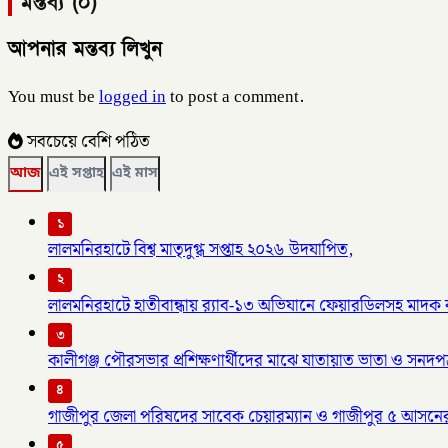
মন্তব্য (০)
আপনার মন্তব্য লিখুন
You must be
logged in
to post a comment.
সবচেয়ে বেশি পঠিত
আজ
এই সপ্তাহ
এই মাস
১
লালমনিরহাটে বিশ্ব মাতৃদুগ্ধ সপ্তাহ ২০২৬ উদযাপিত,
২
লালমনিরহাটে হাতীবান্ধায় র‌্যাব-১৩ অভিযানে ফেয়ারডিলসহ মাদক ব্য
৩
কালীগঞ্জ পৌরসভার প্রশিক্ষণার্থীদের মাঝে যাতায়াত ভাতা ও সনদপ
৪
গাজীপুর জেলা পরিষদের সাবেক চেয়ারম্যান ও গাজীপুর ৫ আসনে
৫