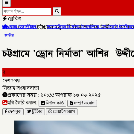
ব্রেকিং
হোম
/
জাতীয়
/
চট্টগ্রামে ‘ড্রোন নির্মাতা’ আশির উদ্দীনের পা
ালমনিরহাট সদর উপজেলার মোগলহাট ইউনিয়নে ১ মহিলা মাদক ব্যবসায়ীক
জাতীয়
চট্টগ্রামে ‘ড্রোন নির্মাতা’ আশির উ
দ
দেশ সময়
নিজস্ব সংবাদদাতা
প্রকাশের সময় : ১০:৫৫ অপরাহ্ন ১৬-০৬-২০২৫
ছবি তৈরি করুন:
নিউজ কার্ড
সম্পূর্ণ সংবাদ
ফেসবুক
টুইটার
হোয়াটসঅ্যাপ