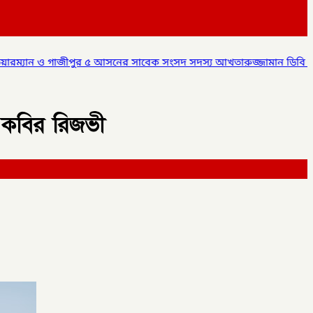
নের সাবেক সংসদ সদস্য আখতারুজ্জামান ডিবি পুলিশ এর হাতে আটক,
✦
ক
ল কবির রিজভী