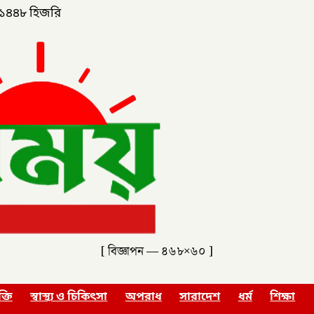
১৪৪৮ হিজরি
[ বিজ্ঞাপন — ৪৬৮×৬০ ]
ক্তি
স্বাস্থ্য ও চিকিৎসা
অপরাধ
সারাদেশ
ধর্ম
শিক্ষা