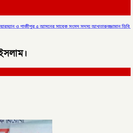
ের সাবেক সংসদ সদস্য আখতারুজ্জামান ডিবি পুলিশ এর হাতে আটক,
✦
ক
 ইসলাম।