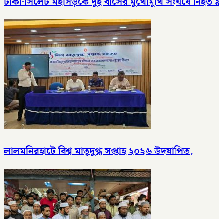
ঢাকা-সিলেট মহাসড়কে দুই বাসের মুখোমুখি সংঘর্ষে নিহত
লালমনিরহাটে বিশ্ব মাতৃদুগ্ধ সপ্তাহ ২০২৬ উদযাপিত,