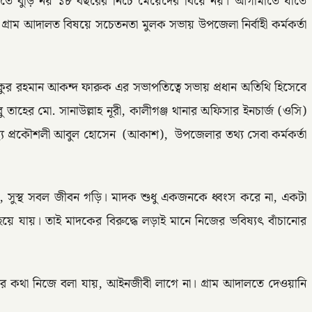
তে বুড়ি নয় ১৮ বছরের নিচে মেয়েদের বিয়ে নয়। আগামীতে যাতে
গ্রাম আদালত বিষয়ে সচেতনতা মুলক সভায় উপজেলা নির্বাহী কর্মকর্তা
কুর রহমান আকন্দ ফারুক এর সভাপতিত্বে সভায় প্রধান অতিথি হিসেবে
াহের মো. সানাউল্লাহ নূরী, কালীগঞ্জ থানার অফিসার ইনচার্জ (ওসি)
থ্য প্রকৌশলী আবুল হোসেন (আকাশ), উপজেলার তথ্য সেবা কর্মকর্তা
 গড়ি, সুস্থ সবল জীবন গড়ি। মাদক শুধু একজনকে ধ্বংস করে না, একটা
য়ে যায়। তাই মাদকের বিরুদ্ধে লড়াই মানে নিজের ভবিষ্যৎ বাঁচানোর
র কথা নিজে বলা যায়, আইনজীবী লাগে না। গ্রাম আদালতে দেওয়ানি