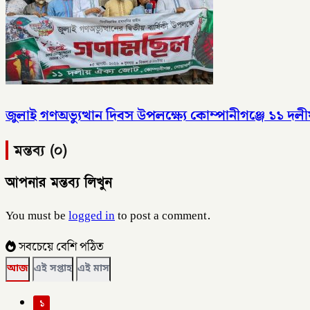
জুলাই গণঅভ্যুত্থান দিবস উপলক্ষ্যে কোম্পানীগঞ্জে ১১ 
মন্তব্য (০)
আপনার মন্তব্য লিখুন
You must be
logged in
to post a comment.
সবচেয়ে বেশি পঠিত
আজ
এই সপ্তাহ
এই মাস
১