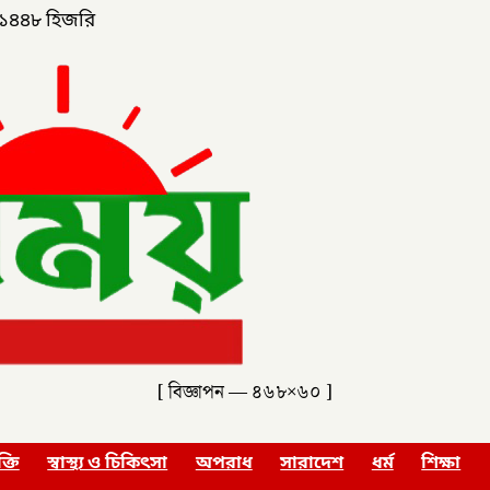
১৪৪৮ হিজরি
[ বিজ্ঞাপন — ৪৬৮×৬০ ]
ক্তি
স্বাস্থ্য ও চিকিৎসা
অপরাধ
সারাদেশ
ধর্ম
শিক্ষা