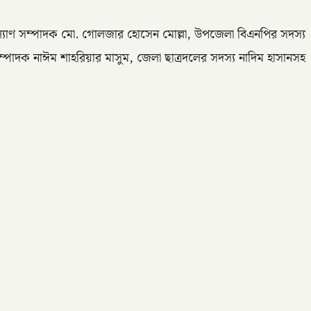
সী কল্যাণ সম্পাদক মো. গোলজার হোসেন মোল্লা, উপজেলা বিএনপির সদস্য
পাদক নাঈম শাহরিয়ার মাসুম, জেলা ছাত্রদলের সদস্য নাদিম হাসানসহ