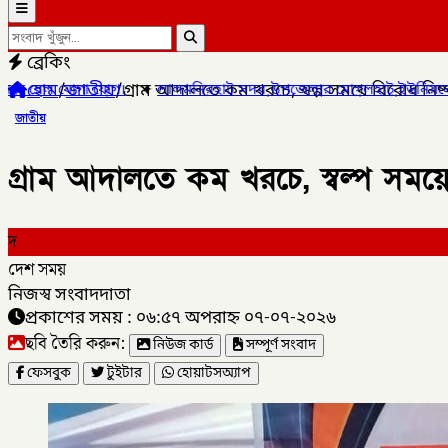
ব্রেকিং
হোম
/
জাতীয়
/
গ্রাম আদালতে কম খরচে, স্বল্প সময়ে বিরোধ নি
লমনিরহাট সদর উপজেলার মোগলহাট ইউনিয়নে ১ মহিলা মাদক ব্যবসায়ীক
জাতীয়
গ্রাম আদালতে কম খরচে, স্বল্প সময়
দ
দেশ সময়
নিজস্ব সংবাদদাতা
প্রকাশের সময় : ০৬:৫৭ অপরাহ্ন ০৭-০৭-২০২৬
ছবি তৈরি করুন:
নিউজ কার্ড
সম্পূর্ণ সংবাদ
ফেসবুক
টুইটার
হোয়াটসঅ্যাপ