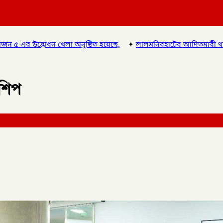
ষ্ঠিত হয়েছে,
✦
লালমনিরহাটের আদিতমারী থানা পুলিশের বিশেষ অভিযানে
রশিপ