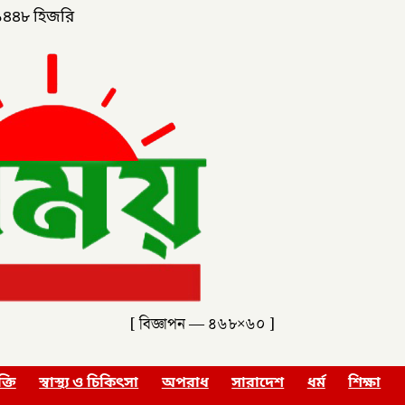
১৪৪৮ হিজরি
[ বিজ্ঞাপন — ৪৬৮×৬০ ]
ক্তি
স্বাস্থ্য ও চিকিৎসা
অপরাধ
সারাদেশ
ধর্ম
শিক্ষা