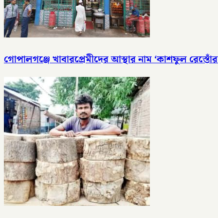
গোপালগঞ্জে খাবারপ্রেমীদের আস্থার নাম ‘কাশফুল রেস্তোঁরা