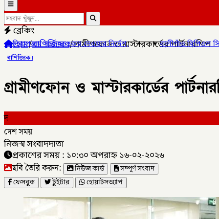
ব্রেকিং
হোম
/
বাণিজ্যিক।
/
গ্রামীণফোন ও মাস্টারকার্ডের পার্টনারশিপ
ব দেওয়ার নির্দেশ,
✦
✦
বালীগাঁও বিপিএল সিজন ৫ এর উদ্ভোধন খেলা অনু
বাণিজ্যিক।
গ্রামীণফোন ও মাস্টারকার্ডের পার্টনা
দ
দেশ সময়
নিজস্ব সংবাদদাতা
প্রকাশের সময় : ১০:৩০ অপরাহ্ন ১৬-০২-২০২৬
ছবি তৈরি করুন:
নিউজ কার্ড
সম্পূর্ণ সংবাদ
ফেসবুক
টুইটার
হোয়াটসঅ্যাপ