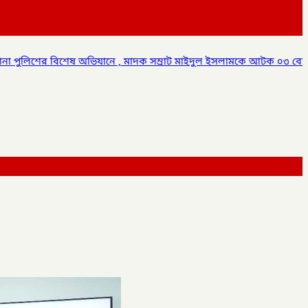
 , মাদক সম্রাট মাইদুল ইসলামকে আটক ০৩ বোতল স্কাফ সিরাপ উদ্ধার,