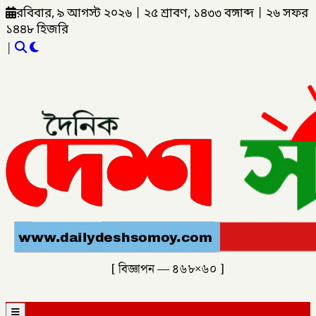
রবিবার, ৯ আগস্ট ২০২৬
|
২৫ শ্রাবণ, ১৪৩৩ বঙ্গাব্দ
|
২৬ সফর
১৪৪৮ হিজরি
|
[ বিজ্ঞাপন — ৪৬৮×৬০ ]