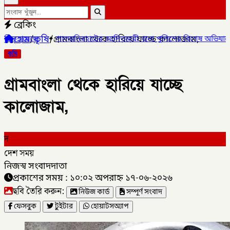
ব্রেকিং
হোম
/
কৃষি
/
গ্রামবাংলা থেকে হারিয়ে যাচ্ছে কালোজাম,
✦
লালমনিরহাটের আদিতমারী থানা পুলিশের বিশেষ অভিযানে , মাদক সম্রা
কৃষি
গ্রামবাংলা থেকে হারিয়ে যাচ্ছে
কালোজাম,
দ
দেশ সময়
নিজস্ব সংবাদদাতা
প্রকাশের সময় : ১০:০২ অপরাহ্ন ১৭-০৬-২০২৬
ছবি তৈরি করুন:
নিউজ কার্ড
সম্পূর্ণ সংবাদ
ফেসবুক
টুইটার
হোয়াটসঅ্যাপ