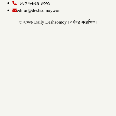
+৮৮০ ২-৯৫৫ ৪৩২১
editor@deshsomoy.com
© ২০২৬ Daily Deshsomoy। সর্বস্বত্ব সংরক্ষিত।