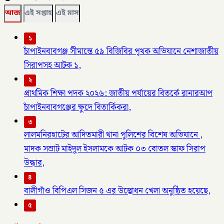
আজ
এই সপ্তাহ
এই মাস
১
চাঁপাইনবাবগঞ্জ সীমান্তে ৫৯ বিজিবির পৃথক অভিযানে নেশাজাতীয়
সিরাপসহ আটক ১,
২
প্রাথমিক শিক্ষা পদক ২০২৬: জাতীয় পর্যায়ের বিতর্কে রানারআপ
চাঁপাইনবাবগঞ্জের ক্ষুদে বিতার্কিকরা,
৩
লালমনিরহাটের আদিতমারী থানা পুলিশের বিশেষ অভিযানে ,
মাদক সম্রাট মাইদুল ইসলামকে আটক ০৩ বোতল স্কাফ সিরাপ
উদ্ধার,
৪
বালীগাঁও বিপিএল সিজন ৫ এর উদ্ভোধন খেলা অনুষ্ঠিত হয়েছে,
৫