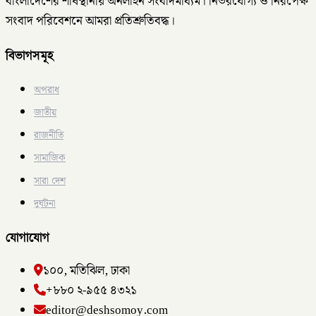
বাংলাদেশের শীর্ষস্থানীয় অনলাইন সংবাদমাধ্যম। নির্ভরযোগ্য ও নিরপেক্ষ
সংবাদ পরিবেশনে আমরা প্রতিশ্রুতিবদ্ধ।
বিভাগসমূহ
অপরাধ
জাতীয়
রাজনীতি
সামাজিক
সারা দেশ
দুর্ঘটনা
যোগাযোগ
১০০, মতিঝিল, ঢাকা
+৮৮০ ২-৯৫৫ ৪৩২১
editor@deshsomoy.com