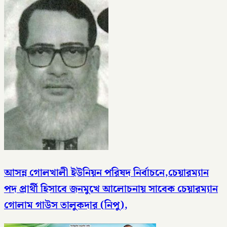
আসন্ন গোলখালী ইউনিয়ন পরিষদ নির্বাচনে,চেয়ারম্যান
পদ প্রার্থী হিসাবে জনমুখে আলোচনায় সাবেক চেয়ারম্যান
গোলাম গাউস তালুকদার (নিপু),