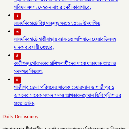
পরিষদ সদস্য মেহরুন নাহার মেরী কারাগারে,
২
লালমনিরহাটে বিশ্ব মাতৃদুগ্ধ সপ্তাহ ২০২৬ উদযাপিত,
৩
লালমনিরহাটে হাতীবান্ধায় র‌্যাব-১৩ অভিযানে ফেয়ারডিলসহ
মাদক ব্যবসায়ী গ্রেপ্তার,
৪
কালীগঞ্জ পৌরসভার প্রশিক্ষণার্থীদের মাঝে যাতায়াত ভাতা ও
সনদপত্র বিতরণ,
৫
গাজীপুর জেলা পরিষদের সাবেক চেয়ারম্যান ও গাজীপুর ৫
আসনের সাবেক সংসদ সদস্য আখতারুজ্জামান ডিবি পুলিশ এর
হাতে আটক,
Daily Deshsomoy