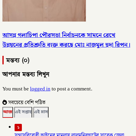
আসন্ন গলাচিপা পৌরসভা নির্বাচনকে সামনে রেখে
উন্নয়নের প্রতিশ্রুতি ব্যক্ত করছে মোঃ নাজমুল হুদা রিপন।
মন্তব্য (০)
আপনার মন্তব্য লিখুন
You must be
logged in
to post a comment.
সবচেয়ে বেশি পঠিত
আজ
এই সপ্তাহ
এই মাস
১
সন্ত্রাসবিরোধী আইনের মামলায় লালমনিরহাটের সাবেক জেলা