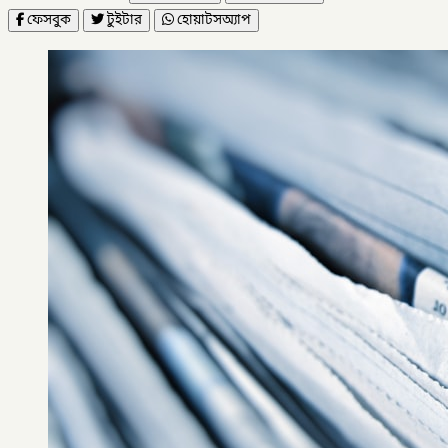
ফেসবুক
টুইটার
হোয়াটসঅ্যাপ