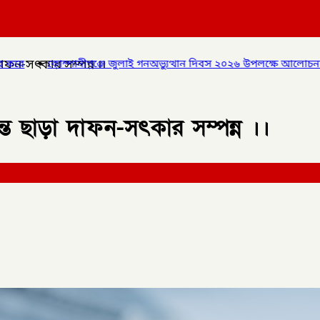
াফন-সৎকার সম্পন্ন ।।
নীগঞ্জে জুলাই গনঅভ্যুত্থান দিবস ২০২৬ উপলক্ষে আলোচনা সভা ও বিশেষ ম
্ত ছাড়া দাফন-সৎকার সম্পন্ন ।।