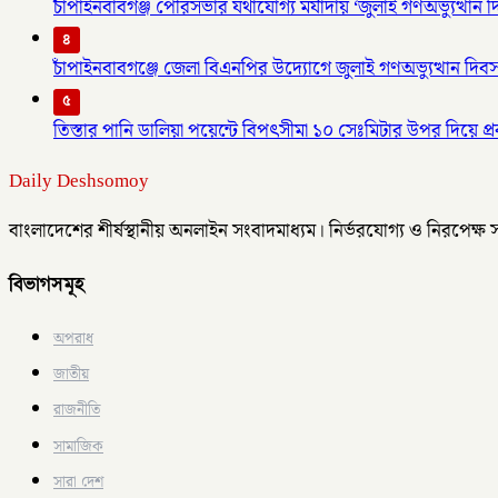
চাঁপাইনবাবগঞ্জ পৌরসভার যথাযোগ্য মর্যাদায় ‘জুলাই গণঅভ্যুত্থান 
৪
চাঁপাইনবাবগঞ্জে জেলা বিএনপির উদ্যোগে জুলাই গণঅভ্যুত্থান দিব
৫
তিস্তার পানি ডালিয়া পয়েন্টে বিপৎসীমা ১০ সেঃমিটার উপর দিয়ে প্রব
Daily Deshsomoy
বাংলাদেশের শীর্ষস্থানীয় অনলাইন সংবাদমাধ্যম। নির্ভরযোগ্য ও নিরপেক্ষ
বিভাগসমূহ
অপরাধ
জাতীয়
রাজনীতি
সামাজিক
সারা দেশ