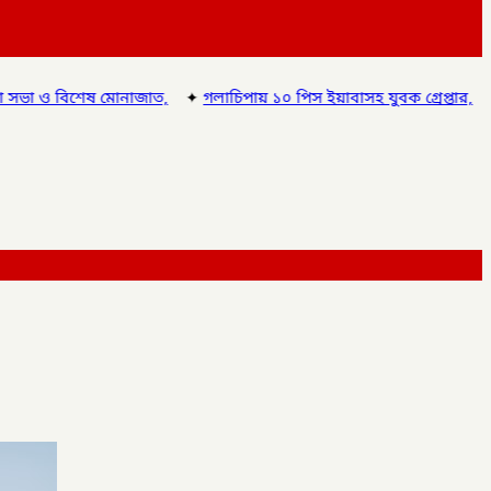
োনাজাত,
✦
গলাচিপায় ১০ পিস ইয়াবাসহ যুবক গ্রেপ্তার,
✦
চাঁপাইনবাবগঞ্জ