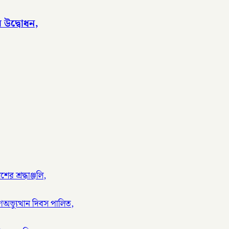
র উদ্বোধন,
ের শ্রদ্ধাঞ্জলি,
ণঅভ্যুত্থান দিবস পালিত,