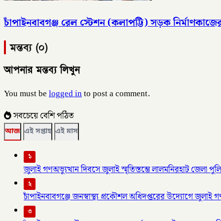
চাঁপাইনবাবগঞ্জ রেল স্টেশন (কলাপট্টি) সড়ক নির্মাণকাজে
মন্তব্য (০)
আপনার মন্তব্য লিখুন
You must be
logged in
to post a comment.
সবচেয়ে বেশি পঠিত
আজ
এই সপ্তাহ
এই মাস
১
জুলাই গণঅভ্যুত্থান দিবসে জুলাই স্মৃতিস্তম্ভে লালমনিরহাট জেলা পুলিশ
২
চাঁপাইনবাবগঞ্জে জনস্বাস্থ্য প্রকৌশল অধিদপ্তরের উদ্যোগে জুলাই গ
৩