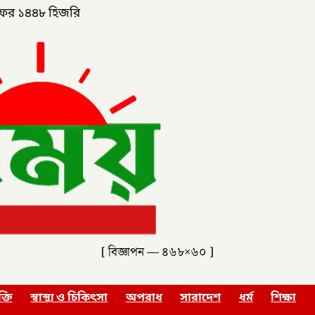
ফর ১৪৪৮ হিজরি
[ বিজ্ঞাপন — ৪৬৮×৬০ ]
ক্তি
স্বাস্থ্য ও চিকিৎসা
অপরাধ
সারাদেশ
ধর্ম
শিক্ষা