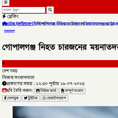
ব্রেকিং
হোম
/
সারাদেশ
/
গোপালগঞ্জ নিহত চারজনের ময়নাতদন্ত ছাড়া দ
 (ডিবি)পুলিশের অভিযানে বিপুল পরিমাণ মাদকদ্রব্য উদ্ধার করে
✦
কোম্পা
সারাদেশ
গোপালগঞ্জ নিহত চারজনের ময়নাতদন
দ
দেশ সময়
নিজস্ব সংবাদদাতা
প্রকাশের সময় : ১২:৫০ পূর্বাহ্ন ১৮-০৭-২০২৫
ছবি তৈরি করুন:
নিউজ কার্ড
সম্পূর্ণ সংবাদ
ফেসবুক
টুইটার
হোয়াটসঅ্যাপ