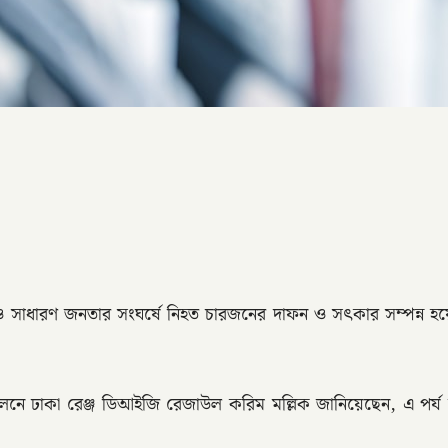
নী ও সাধারণ জনতার সংঘর্ষে নিহত চারজনের দাফন ও সৎকার সম্পন্ন হ
ম্মেলনে ঢাকা রেঞ্জ ডিআইজি রেজাউল করিম মল্লিক জানিয়েছেন, এ পর