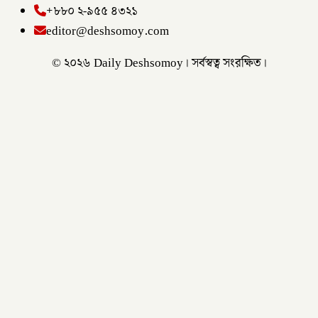
+৮৮০ ২-৯৫৫ ৪৩২১
editor@deshsomoy.com
© ২০২৬ Daily Deshsomoy। সর্বস্বত্ব সংরক্ষিত।