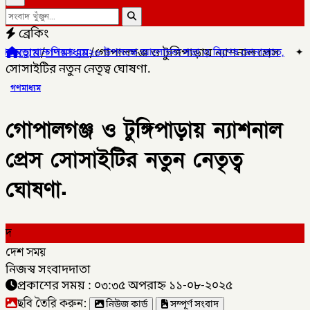
ব্রেকিং
হোম
/
গণমাধ্যম
/
গোপালগঞ্জ ও টুঙ্গিপাড়ায় ন্যাশনাল প্রেস
ত্থান দিবস ২০২৬ উপলক্ষে আলোচনা সভা ও বিশেষ মোনাজাত,
✦
গলাচিপায় ১
সোসাইটির নতুন নেতৃত্ব ঘোষণা.
গণমাধ্যম
গোপালগঞ্জ ও টুঙ্গিপাড়ায় ন্যাশনাল
প্রেস সোসাইটির নতুন নেতৃত্ব
ঘোষণা.
দ
দেশ সময়
নিজস্ব সংবাদদাতা
প্রকাশের সময় : ০৩:৩৫ অপরাহ্ন ১১-০৮-২০২৫
ছবি তৈরি করুন:
নিউজ কার্ড
সম্পূর্ণ সংবাদ