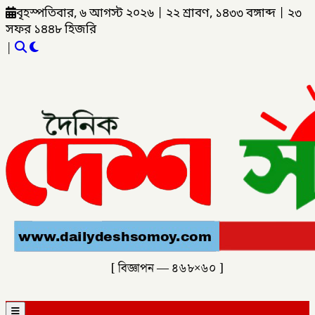
বৃহস্পতিবার, ৬ আগস্ট ২০২৬
|
২২ শ্রাবণ, ১৪৩৩ বঙ্গাব্দ
|
২৩
সফর ১৪৪৮ হিজরি
|
[ বিজ্ঞাপন — ৪৬৮×৬০ ]