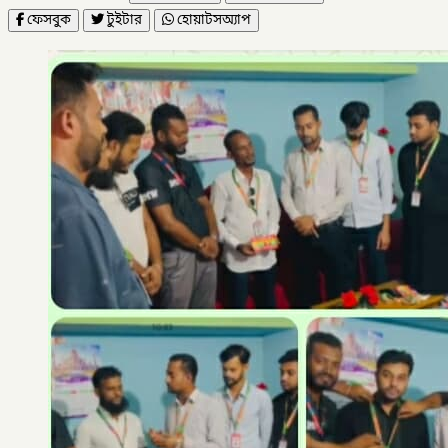
ফেসবুক
টুইটার
হোয়াটসঅ্যাপ