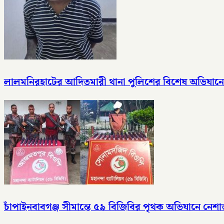
লালমনিরহাটের আদিতমারী থানা পুলিশের বিশেষ অভিযানে 
চাঁপাইনবাবগঞ্জ সীমান্তে ৫৯ বিজিবির পৃথক অভিযানে ন