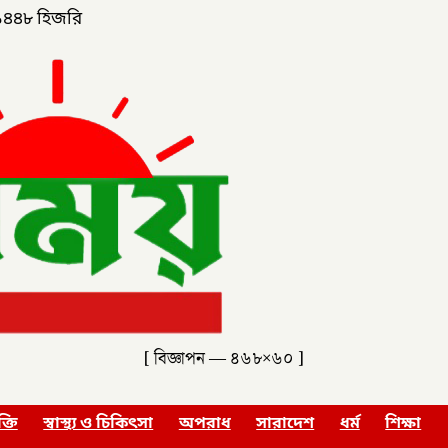
১৪৪৮ হিজরি
[ বিজ্ঞাপন — ৪৬৮×৬০ ]
ক্তি
স্বাস্থ্য ও চিকিৎসা
অপরাধ
সারাদেশ
ধর্ম
শিক্ষা