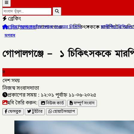
ব্রেকিং
হোম
/
অপরাধ
/
গোপালগঞ্জে – ১ চিকিৎসককে মারপিটের অভ
্ব দেওয়ার নির্দেশ,
✦
✦
বালীগাঁও বিপিএল সিজন ৫ এর উদ্ভোধন খেলা অন
অপরাধ
গোপালগঞ্জে – ১ চিকিৎসককে মার
দ
দেশ সময়
নিজস্ব সংবাদদাতা
প্রকাশের সময় : ১২:০১ পূর্বাহ্ন ১১-০৬-২০২৫
ছবি তৈরি করুন:
নিউজ কার্ড
সম্পূর্ণ সংবাদ
ফেসবুক
টুইটার
হোয়াটসঅ্যাপ