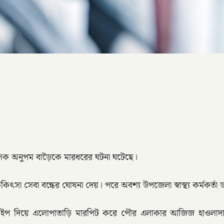
িকিৎসক অনুপম বাড়ৈকে মারধরের ঘটনা ঘটেছে।
চিকিৎসা সেবা বন্ধের ঘোষনা দেয়। পরে অবশ্য উপজেলা স্বাস্থ্য কর্মকর্তা
র পাইপ দিয়ে এলোপাতাড়ি মারপিট করে পৌর এলাকার আজিজ হাও