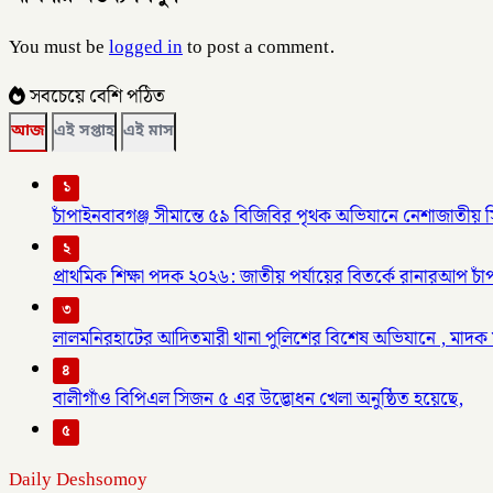
You must be
logged in
to post a comment.
সবচেয়ে বেশি পঠিত
আজ
এই সপ্তাহ
এই মাস
১
চাঁপাইনবাবগঞ্জ সীমান্তে ৫৯ বিজিবির পৃথক অভিযানে নেশাজাতী
২
প্রাথমিক শিক্ষা পদক ২০২৬: জাতীয় পর্যায়ের বিতর্কে রানারআপ চাঁপা
৩
লালমনিরহাটের আদিতমারী থানা পুলিশের বিশেষ অভিযানে , মাদক 
৪
বালীগাঁও বিপিএল সিজন ৫ এর উদ্ভোধন খেলা অনুষ্ঠিত হয়েছে,
৫
Daily Deshsomoy