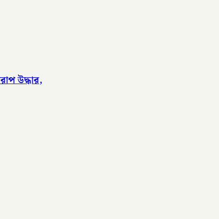
াপ উদ্ধার,