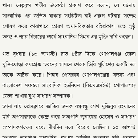
খান। নেতৃবৃন্দ গভীর উৎকন্ঠা প্রকাশ করে বলেন, যে ঘটনায়
সাংবাদিক এর জড়িত থাকার সংশ্লিষ্টতা নাই এরুপ ঘটনায় সন্দেহ
পোষণ করে কারাগারে প্রেরণ অমানবিকতার বহির্প্রকাশ দ্রুত সুষ্ঠু
তদন্ত ও ন্যায় বিচারের স্বার্থে সাংবাদিক সিহাব এর মুক্তি দাবি করেন।
গত বুধবার (১৩ আগস্ট) রাত ৮টার দিকে গোপালগঞ্জ জেলা
মুক্তিযোদ্ধা কমপ্লেক্স ভবনের সামনে থেকে ডিবি পুলিশের একটি দল
তাকে আটক করে। শিহাব প্রেসক্লাব গোপালগঞ্জের সদস্য এবং
বাংলাদেশ মফস্বল সাংবাদিক ইউনিয়ন (বিএমএসইউ) গোপালগঞ্জ
জেলা শাখার যুগ্ম সাধারণ সম্পাদক।
জানা যায় প্রেসক্লাবে জাতির জনক বঙ্গবন্ধু শেখ মুজিবুর রহমানের
ছবি অপসারণকে কেন্দ্র করে সভাপতি জুবায়ের হোসেন ও সাধারণ
সম্পাদকপক্ষের মধ্যে দীর্ঘদিন ধরে বিরোধ চলছিল। ১০ আগস্ট
সকালে ভারপ্রাপ্ত মহাসচিব এসএম সাব্বির বঙ্গবন্ধুর ছবি পুনরায়