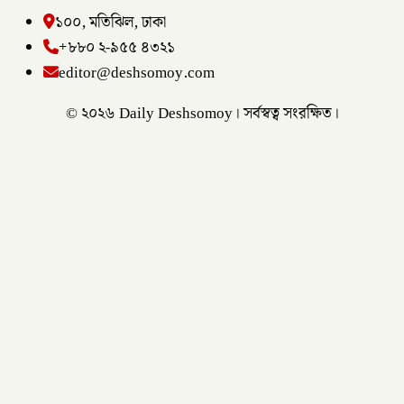
১০০, মতিঝিল, ঢাকা
+৮৮০ ২-৯৫৫ ৪৩২১
editor@deshsomoy.com
© ২০২৬ Daily Deshsomoy। সর্বস্বত্ব সংরক্ষিত।