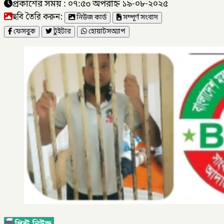
প্রকাশের সময় : ০৭:৫৩ অপরাহ্ন ১৯-০৮-২০২৫
ছবি তৈরি করুন:
নিউজ কার্ড
সম্পূর্ণ সংবাদ
ফেসবুক
টুইটার
হোয়াটসঅ্যাপ