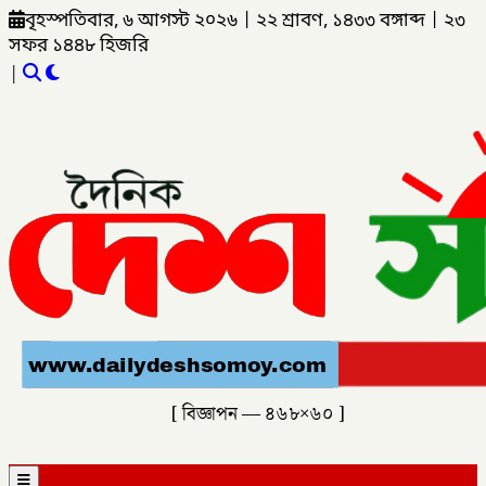
বৃহস্পতিবার, ৬ আগস্ট ২০২৬
|
২২ শ্রাবণ, ১৪৩৩ বঙ্গাব্দ
|
২৩
সফর ১৪৪৮ হিজরি
|
[ বিজ্ঞাপন — ৪৬৮×৬০ ]