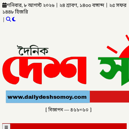
শনিবার, ৮ আগস্ট ২০২৬
|
২৪ শ্রাবণ, ১৪৩৩ বঙ্গাব্দ
|
২৫ সফর
১৪৪৮ হিজরি
|
[ বিজ্ঞাপন — ৪৬৮×৬০ ]