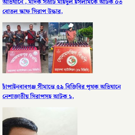
অভিযানে , মাদক সম্রাট মাইদুল ইসলামকে আটক ০৩
বোতল স্কাফ সিরাপ উদ্ধার,
চাঁপাইনবাবগঞ্জ সীমান্তে ৫৯ বিজিবির পৃথক অভিযানে
নেশাজাতীয় সিরাপসহ আটক ১,