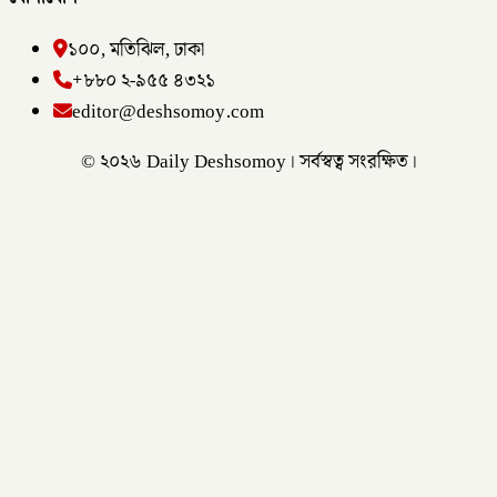
১০০, মতিঝিল, ঢাকা
+৮৮০ ২-৯৫৫ ৪৩২১
editor@deshsomoy.com
© ২০২৬ Daily Deshsomoy। সর্বস্বত্ব সংরক্ষিত।