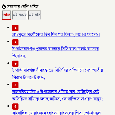
সবচেয়ে বেশি পঠিত
আজ
এই সপ্তাহ
এই মাস
১
ব্রহ্মপুত্রে নিখোঁজের তিন দিন পর মিলল কৃষকের মরদেহ।
২
চাঁপাইনবাবগঞ্জ পুরাতন বাজারে সিসি রাস্তা ঢালাই কাজের
উদ্বোধন,
৩
চাঁপাইনবাবগঞ্জ সীমান্তে ৫৯ বিজিবির অভিযানে নেশাজাতীয়
সিরাপ ট্যাবলেট জব্দ,
৪
লালমনিরহাটের ৫ উপজেলার ৪টিতে সাব-রেজিস্ট্রার নেই
অতিরিক্ত দায়িত্বে চলছে অফিস, ভোগান্তিতে সাধারণ মানুষ;
৫
সাংবাদিক মোয়াজ্জেম হোসেন রাসেলের পিতা তোফাজ্জল