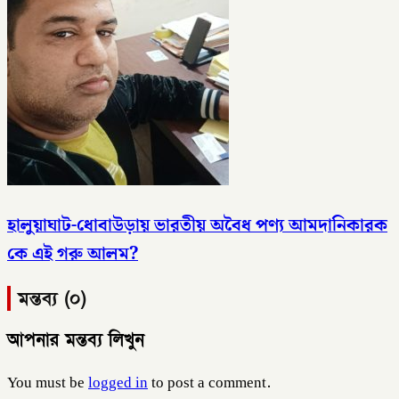
হালুয়াঘাট-ধোবাউড়ায় ভারতীয় অবৈধ পণ্য আমদানিকারক
কে এই গরু আলম?
মন্তব্য (০)
আপনার মন্তব্য লিখুন
You must be
logged in
to post a comment.