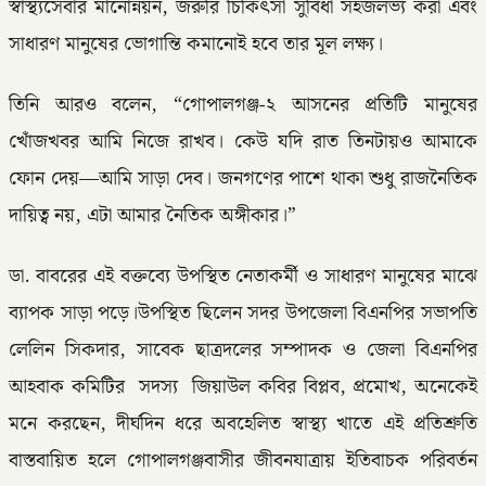
স্বাস্থ্যসেবার মানোন্নয়ন, জরুরি চিকিৎসা সুবিধা সহজলভ্য করা এবং
সাধারণ মানুষের ভোগান্তি কমানোই হবে তার মূল লক্ষ্য।
তিনি আরও বলেন, “গোপালগঞ্জ-২ আসনের প্রতিটি মানুষের
খোঁজখবর আমি নিজে রাখব। কেউ যদি রাত তিনটায়ও আমাকে
ফোন দেয়—আমি সাড়া দেব। জনগণের পাশে থাকা শুধু রাজনৈতিক
দায়িত্ব নয়, এটা আমার নৈতিক অঙ্গীকার।”
ডা. বাবরের এই বক্তব্যে উপস্থিত নেতাকর্মী ও সাধারণ মানুষের মাঝে
ব্যাপক সাড়া পড়ে।উপস্থিত ছিলেন সদর উপজেলা বিএনপির সভাপতি
লেলিন সিকদার, সাবেক ছাত্রদলের সম্পাদক ও জেলা বিএনপির
আহবাক কমিটির সদস্য জিয়াউল কবির বিপ্লব, প্রমোখ, অনেকেই
মনে করছেন, দীর্ঘদিন ধরে অবহেলিত স্বাস্থ্য খাতে এই প্রতিশ্রুতি
বাস্তবায়িত হলে গোপালগঞ্জবাসীর জীবনযাত্রায় ইতিবাচক পরিবর্তন