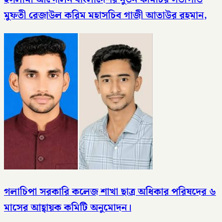
মুফতী রেজাউল করিম মহাসচিব গাজী আতাউর রহমান,
গলাচিপা সরকারি কলেজ শাখা ছাত্র অধিকার পরিষদের ৬
মাসের আহ্বায়ক কমিটি অনুমোদন।