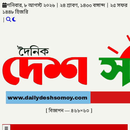
শনিবার, ৮ আগস্ট ২০২৬
|
২৪ শ্রাবণ, ১৪৩৩ বঙ্গাব্দ
|
২৫ সফর
১৪৪৮ হিজরি
|
[ বিজ্ঞাপন — ৪৬৮×৬০ ]