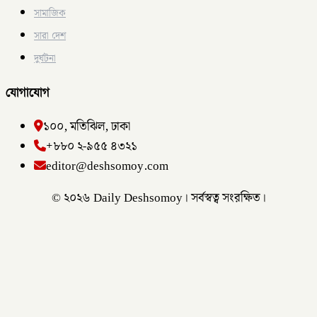
সামাজিক
সারা দেশ
দুর্ঘটনা
যোগাযোগ
১০০, মতিঝিল, ঢাকা
+৮৮০ ২-৯৫৫ ৪৩২১
editor@deshsomoy.com
© ২০২৬ Daily Deshsomoy। সর্বস্বত্ব সংরক্ষিত।