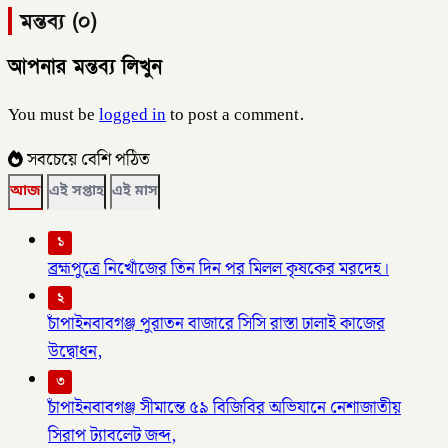
মন্তব্য (০)
আপনার মন্তব্য লিখুন
You must be
logged in
to post a comment.
সবচেয়ে বেশি পঠিত
আজ
এই সপ্তাহ
এই মাস
১
ব্রহ্মপুত্রে নিখোঁজের তিন দিন পর মিলল কৃষকের মরদেহ।
২
চাঁপাইনবাবগঞ্জ পুরাতন বাজারে সিসি রাস্তা ঢালাই কাজের
উদ্বোধন,
৩
চাঁপাইনবাবগঞ্জ সীমান্তে ৫৯ বিজিবির অভিযানে নেশাজাতীয়
সিরাপ ট্যাবলেট জব্দ,