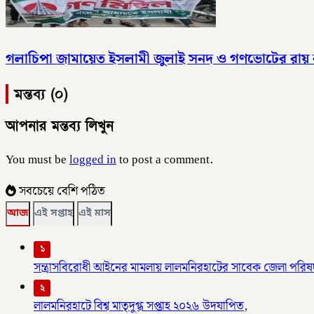
গলাচিপা জামায়েত ইসলামী জুলাই সনদ ও গণভোটের রায় ব
মন্তব্য (০)
আপনার মন্তব্য লিখুন
You must be
logged in
to post a comment.
সবচেয়ে বেশি পঠিত
আজ
এই সপ্তাহ
এই মাস
১
সন্ত্রাসবিরোধী আইনের মামলায় লালমনিরহাটের সাবেক জেলা পরিষদ
২
লালমনিরহাটে বিশ্ব মাতৃদুগ্ধ সপ্তাহ ২০২৬ উদযাপিত,