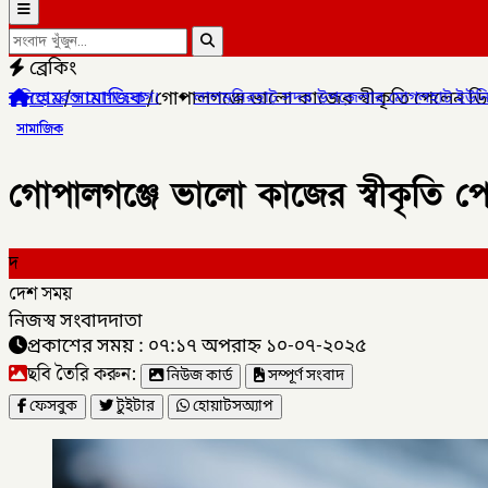
ব্রেকিং
হোম
/
সামাজিক
/
গোপালগঞ্জে ভালো কাজের স্বীকৃতি পেলেন
✦
লালমনিরহাট সদর উপজেলার মোগলহাট ইউনিয়নে ১ মহিলা মাদক ব্যবসা
সামাজিক
গোপালগঞ্জে ভালো কাজের স্বীকৃত
দ
দেশ সময়
নিজস্ব সংবাদদাতা
প্রকাশের সময় : ০৭:১৭ অপরাহ্ন ১০-০৭-২০২৫
ছবি তৈরি করুন:
নিউজ কার্ড
সম্পূর্ণ সংবাদ
ফেসবুক
টুইটার
হোয়াটসঅ্যাপ