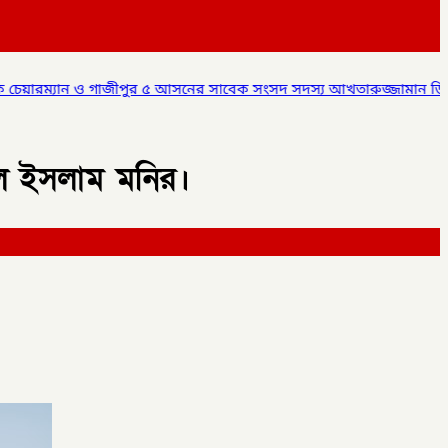
 আসনের সাবেক সংসদ সদস্য আখতারুজ্জামান ডিবি পুলিশ এর হাতে আটক,
ল ইসলাম মনির।