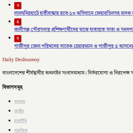
৩
লালমনিরহাটে হাতীবান্ধায় র‌্যাব-১৩ অভিযানে ফেয়ারডিলসহ মাদক ব্য
৪
কালীগঞ্জ পৌরসভার প্রশিক্ষণার্থীদের মাঝে যাতায়াত ভাতা ও সনদপ
৫
গাজীপুর জেলা পরিষদের সাবেক চেয়ারম্যান ও গাজীপুর ৫ আসনে
Daily Deshsomoy
বাংলাদেশের শীর্ষস্থানীয় অনলাইন সংবাদমাধ্যম। নির্ভরযোগ্য ও নিরপেক্ষ
বিভাগসমূহ
অপরাধ
জাতীয়
রাজনীতি
সামাজিক