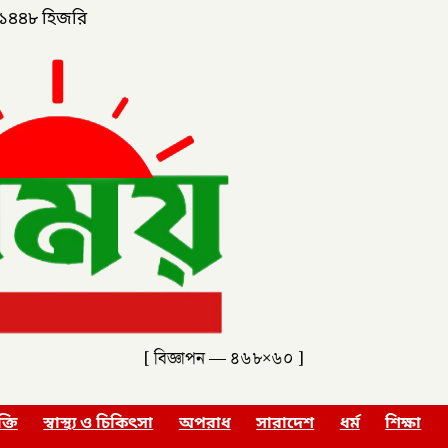
১৪৪৮ হিজরি
[ বিজ্ঞাপন — ৪৬৮×৬০ ]
ক্তি
স্বাস্থ্য ও চিকিৎসা
অপরাধ
সারাদেশ
ধর্ম
শিক্ষা