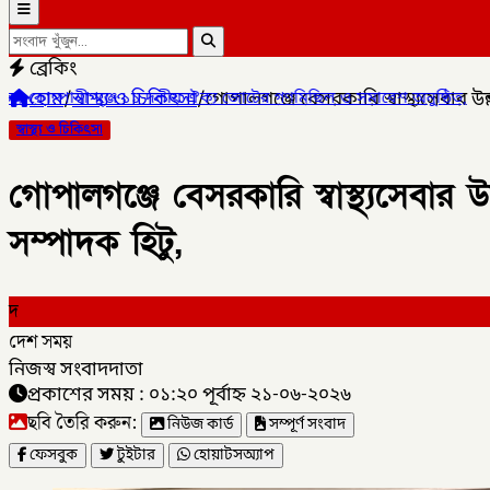
ব্রেকিং
হোম
/
স্বাস্থ্য ও চিকিৎসা
/
গোপালগঞ্জে বেসরকারি স্বাস্থ্যসেবার
দলীয় ঐক্য জোটের গণমিছিল ও সমাবেশ অনুষ্ঠিত,
✦
লালমনিরহাটের কালীগঞ্জে
স্বাস্থ্য ও চিকিৎসা
গোপালগঞ্জে বেসরকারি স্বাস্থ্যসেব
সম্পাদক হিটু,
দ
দেশ সময়
নিজস্ব সংবাদদাতা
প্রকাশের সময় : ০১:২০ পূর্বাহ্ন ২১-০৬-২০২৬
ছবি তৈরি করুন:
নিউজ কার্ড
সম্পূর্ণ সংবাদ
ফেসবুক
টুইটার
হোয়াটসঅ্যাপ