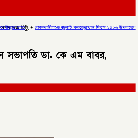
সম্পাদক হিটু,
নীগঞ্জে জুলাই গনঅভ্যুত্থান দিবস ২০২৬ উপলক্ষে আলোচনা সভা ও বিশেষ ম
লনে সভাপতি ডা. কে এম বাবর,