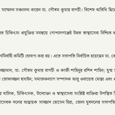
ত সম্মেলন সঞ্চালনা করেন ডা. গৌতম কুমার বাগচী। বিশেষ অতিথি ছিলেন
িৎসা প্রযুক্তির সমন্বয়ে গোপালগঞ্জেই উন্নত স্বাস্থ্যসেবা নিশ্চিত 
 কার্যনির্বাহী কমিটি ঘোষণা করা হয়। এতে সভাপতি নির্বাচিত হয়েছেন ড
জ্জামান, ডা. গৌতম কুমার বাগচী ও কাজী শাহিনুর রশিদ শাহিন; যুগ্ম 
তোফাজ্জল হুসাইন; সমাজকল্যাণ সম্পাদক আবু ওবায়েত মোল্লা এবং প্র
ের মালিক, চিকিৎসক, উদ্যোক্তা ও স্বাস্থ্যসেবা সংশ্লিষ্ট ব্যক্তিরা 
ছাসেবক দলের আহ্বায়ক সাজ্জাদ হোসেন হিরা, জেলা যুবদলের সভাপতি