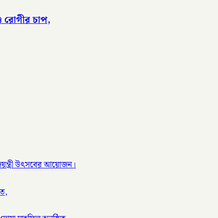
ু রোগীর চাপ,
ণ জয়ন্ত্রী উৎসবের আয়োজন।
িত,