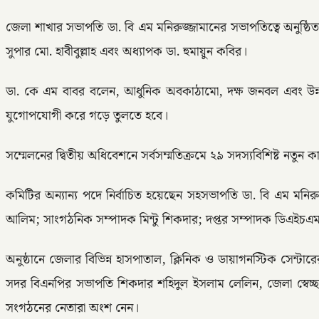
জেলা শাখার সভাপতি ডা. বি এম মনিরুজ্জামানের সভাপতিত্বে অনুষ্ঠি
সুপার মো. হাবীবুল্লাহ এবং অধ্যাপক ডা. হুমায়ুন কবির।
ডা. কে এম বাবর বলেন, আধুনিক অবকাঠামো, দক্ষ জনবল এবং উন্নত চিক
যুগোপযোগী করে গড়ে তুলতে হবে।
সম্মেলনের দ্বিতীয় অধিবেশনে সর্বসম্মতিক্রমে ২৯ সদস্যবিশিষ্ট নতুন
কমিটির অন্যান্য পদে নির্বাচিত হয়েছেন সহসভাপতি ডা. বি এম মনিরু
আলিম; সাংগঠনিক সম্পাদক মিন্টু শিকদার; দপ্তর সম্পাদক ডিএইচএম 
অনুষ্ঠানে জেলার বিভিন্ন হাসপাতাল, ক্লিনিক ও ডায়াগনস্টিক সেন্টার
সদর বিএনপির সভাপতি শিকদার শহিদুল ইসলাম লেলিন, জেলা স্বেচ্
সংগঠনের নেতারা অংশ নেন।