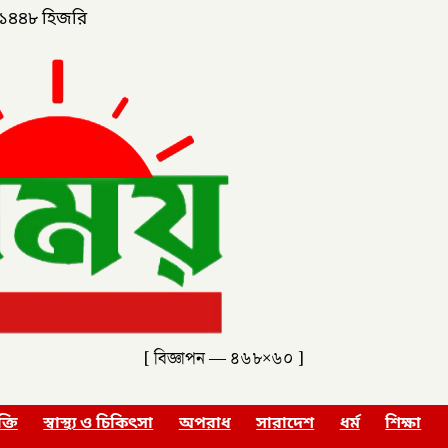
১৪৪৮ হিজরি
[ বিজ্ঞাপন — ৪৬৮×৬০ ]
ক্তি
স্বাস্থ্য ও চিকিৎসা
অপরাধ
সারাদেশ
ধর্ম
শিক্ষা