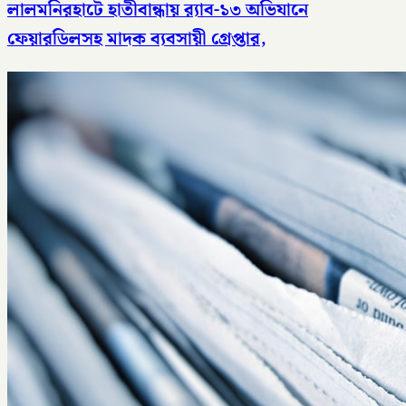
লালমনিরহাটে হাতীবান্ধায় র‌্যাব-১৩ অভিযানে
ফেয়ারডিলসহ মাদক ব্যবসায়ী গ্রেপ্তার,