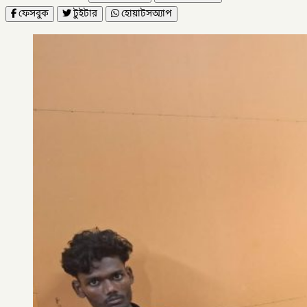
ফেসবুক
টুইটার
হোয়াটসঅ্যাপ