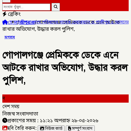
ব্রেকিং
হোম
/
অপরাধ
/
গোপালগঞ্জে প্রেমিককে ডেকে এনে আটকে
িষদের সাবেক চেয়ারম্যান ও গাজীপুর ৫ আসনের সাবেক সংসদ সদস্য আখতার
রাখার অভিযোগ, উদ্ধার করল পুলিশ,
অপরাধ
গোপালগঞ্জে প্রেমিককে ডেকে এনে
আটকে রাখার অভিযোগ, উদ্ধার করল
পুলিশ,
দ
দেশ সময়
নিজস্ব সংবাদদাতা
প্রকাশের সময় : ১১:২১ অপরাহ্ন ২৯-০৫-২০২৬
ছবি তৈরি করুন:
নিউজ কার্ড
সম্পূর্ণ সংবাদ