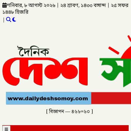
শনিবার, ৮ আগস্ট ২০২৬
|
২৪ শ্রাবণ, ১৪৩৩ বঙ্গাব্দ
|
২৫ সফর
১৪৪৮ হিজরি
|
[ বিজ্ঞাপন — ৪৬৮×৬০ ]