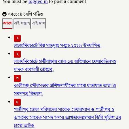
You must be
logged in
to post a comment.
সবচেয়ে বেশি পঠিত
আজ
এই সপ্তাহ
এই মাস
১
লালমনিরহাটে বিশ্ব মাতৃদুগ্ধ সপ্তাহ ২০২৬ উদযাপিত,
২
লালমনিরহাটে হাতীবান্ধায় র‌্যাব-১৩ অভিযানে ফেয়ারডিলসহ
মাদক ব্যবসায়ী গ্রেপ্তার,
৩
কালীগঞ্জ পৌরসভার প্রশিক্ষণার্থীদের মাঝে যাতায়াত ভাতা ও
সনদপত্র বিতরণ,
৪
গাজীপুর জেলা পরিষদের সাবেক চেয়ারম্যান ও গাজীপুর ৫
আসনের সাবেক সংসদ সদস্য আখতারুজ্জামান ডিবি পুলিশ এর
হাতে আটক,