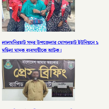
লালমনিরহাট সদর উপজেলার মোগলহাট ইউনিয়নে ১
মহিলা মাদক ব্যবসায়ীকে আটক।