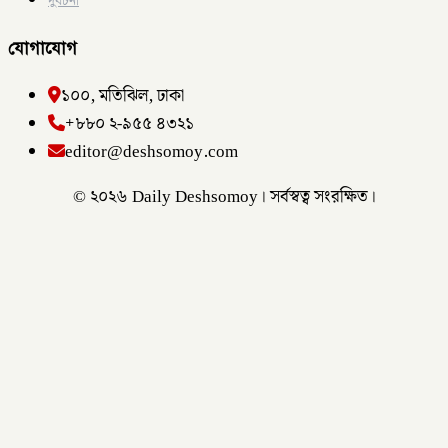
দুর্ঘটনা
যোগাযোগ
১০০, মতিঝিল, ঢাকা
+৮৮০ ২-৯৫৫ ৪৩২১
editor@deshsomoy.com
© ২০২৬ Daily Deshsomoy। সর্বস্বত্ব সংরক্ষিত।