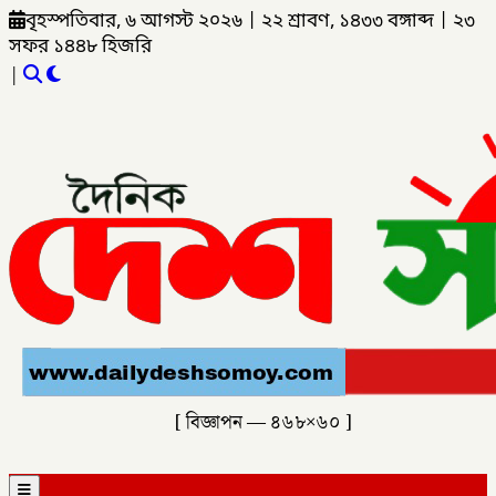
বৃহস্পতিবার, ৬ আগস্ট ২০২৬
|
২২ শ্রাবণ, ১৪৩৩ বঙ্গাব্দ
|
২৩
সফর ১৪৪৮ হিজরি
|
[ বিজ্ঞাপন — ৪৬৮×৬০ ]