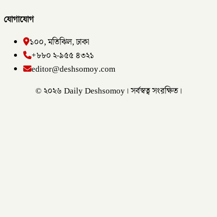
যোগাযোগ
১০০, মতিঝিল, ঢাকা
+৮৮০ ২-৯৫৫ ৪৩২১
editor@deshsomoy.com
© ২০২৬ Daily Deshsomoy। সর্বস্বত্ব সংরক্ষিত।