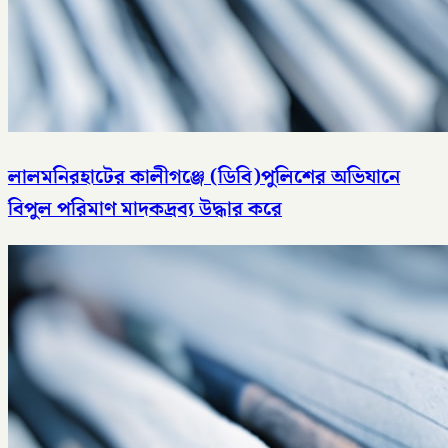
লালমনিরহাটের কালীগঞ্জে (ডিবি)পুলিশের অভিযানে
বিপুল পরিমাণ মাদকদ্রব্য উদ্ধার করে