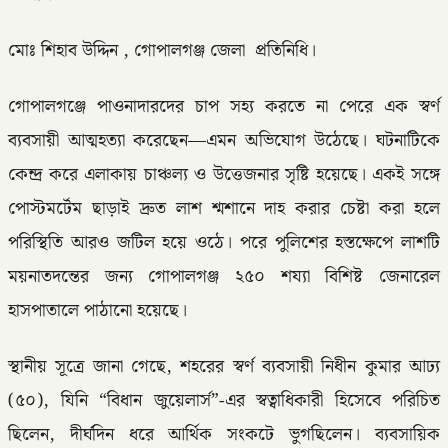
মোঃ শিহাব উদ্দিন , গোপালগঞ্জ জেলা প্রতিনিধি।
গোপালগঞ্জে পাওনাদারদের চাপ সহ্য করতে না পেরে এক স্বর্ণ
ব্যবসায়ী আত্মহত্যা করেছেন—এমন অভিযোগ উঠেছে। ঘটনাটিকে
কেন্দ্র করে এলাকায় চাঞ্চল্য ও উত্তেজনার সৃষ্টি হয়েছে। একই সঙ্গে
পোস্টমর্টেম ছাড়াই দ্রুত লাশ শ্মশানে দাহ করার চেষ্টা করা হলে
পরিস্থিতি আরও জটিল হয়ে ওঠে। পরে পুলিশের হস্তক্ষেপে লাশটি
ময়নাতদন্তের জন্য গোপালগঞ্জ ২৫০ শয্যা বিশিষ্ট জেনারেল
হাসপাতালে পাঠানো হয়েছে।
স্থানীয় সূত্রে জানা গেছে, শহরের স্বর্ণ ব্যবসায়ী নিধীন কুমার আঢ্য
(৫০), যিনি “বিধান জুয়েলার্স”-এর স্বত্বাধিকারী হিসেবে পরিচিত
ছিলেন, দীর্ঘদিন ধরে আর্থিক সংকটে ভুগছিলেন। ব্যবসায়িক