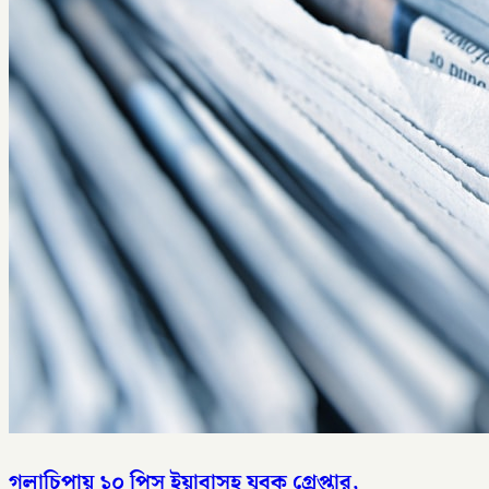
গলাচিপায় ১০ পিস ইয়াবাসহ যুবক গ্রেপ্তার,