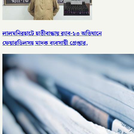
লালমনিরহাটে হাতীবান্ধায় র‌্যাব-১৩ অভিযানে
ফেয়ারডিলসহ মাদক ব্যবসায়ী গ্রেপ্তার,