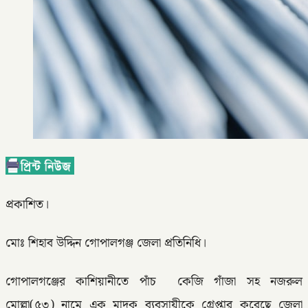
প্রকাশিত।
মোঃ শিহাব উদ্দিন গোপালগঞ্জ জেলা প্রতিনিধি।
গোপালগঞ্জের কাশিয়ানীতে পাঁচ কেজি গাঁজা সহ নজরুল
মোল্লা(৫৩) নামে এক মাদক ব্যবসায়ীকে গ্রেপ্তার করেছে জেলা