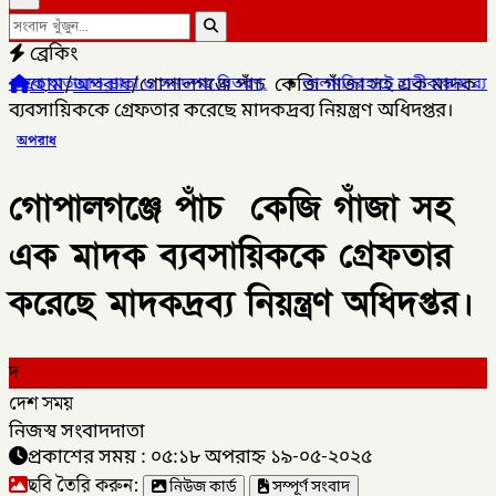
ব্রেকিং
হোম
/
অপরাধ
/
গোপালগঞ্জে পাঁচ কেজি গাঁজা সহ এক মাদক
 ও সনদপত্র বিতরণ,
✦
লালমনিরহাটে হাতীবান্ধায় র‌্যাব-১৩ অভিযানে ফেয়ারডি
ব্যবসায়িককে গ্রেফতার করেছে মাদকদ্রব্য নিয়ন্ত্রণ অধিদপ্তর।
অপরাধ
গোপালগঞ্জে পাঁচ কেজি গাঁজা সহ
এক মাদক ব্যবসায়িককে গ্রেফতার
করেছে মাদকদ্রব্য নিয়ন্ত্রণ অধিদপ্তর।
দ
দেশ সময়
নিজস্ব সংবাদদাতা
প্রকাশের সময় : ০৫:১৮ অপরাহ্ন ১৯-০৫-২০২৫
ছবি তৈরি করুন:
নিউজ কার্ড
সম্পূর্ণ সংবাদ