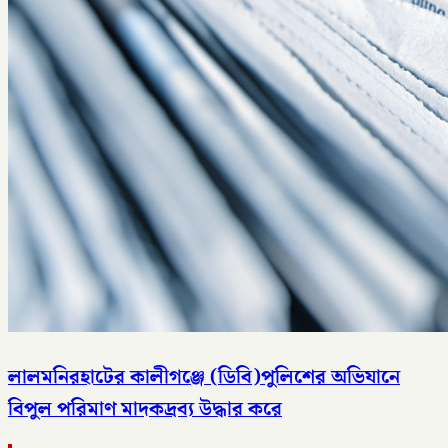
লালমনিরহাটের কালীগঞ্জে (ডিবি)পুলিশের অভিযানে
বিপুল পরিমাণ মাদকদ্রব্য উদ্ধার করে