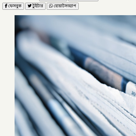
ফেসবুক
টুইটার
হোয়াটসঅ্যাপ