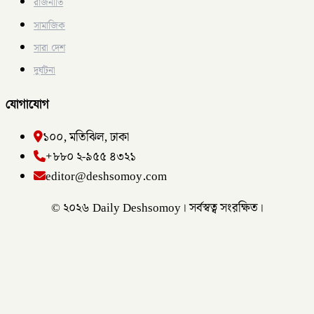
রাজনীতি
সামাজিক
সারা দেশ
দুর্ঘটনা
যোগাযোগ
১০০, মতিঝিল, ঢাকা
+৮৮০ ২-৯৫৫ ৪৩২১
editor@deshsomoy.com
© ২০২৬ Daily Deshsomoy। সর্বস্বত্ব সংরক্ষিত।