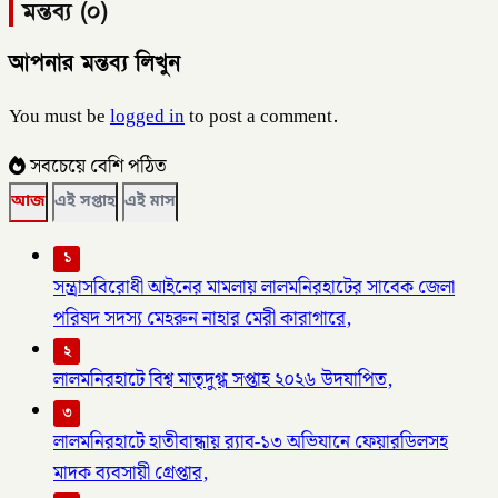
মন্তব্য (০)
আপনার মন্তব্য লিখুন
You must be
logged in
to post a comment.
সবচেয়ে বেশি পঠিত
আজ
এই সপ্তাহ
এই মাস
১
সন্ত্রাসবিরোধী আইনের মামলায় লালমনিরহাটের সাবেক জেলা
পরিষদ সদস্য মেহরুন নাহার মেরী কারাগারে,
২
লালমনিরহাটে বিশ্ব মাতৃদুগ্ধ সপ্তাহ ২০২৬ উদযাপিত,
৩
লালমনিরহাটে হাতীবান্ধায় র‌্যাব-১৩ অভিযানে ফেয়ারডিলসহ
মাদক ব্যবসায়ী গ্রেপ্তার,