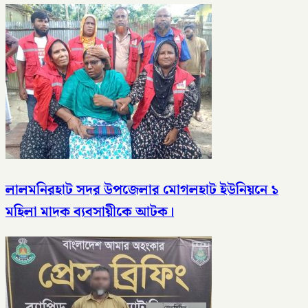
লালমনিরহাট সদর উপজেলার মোগলহাট ইউনিয়নে ১
মহিলা মাদক ব্যবসায়ীকে আটক।