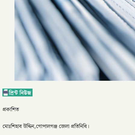
প্রকাশিত
মোঃশিহাব উদ্দিন,গোপালগঞ্জ জেলা প্রতিনিধি।