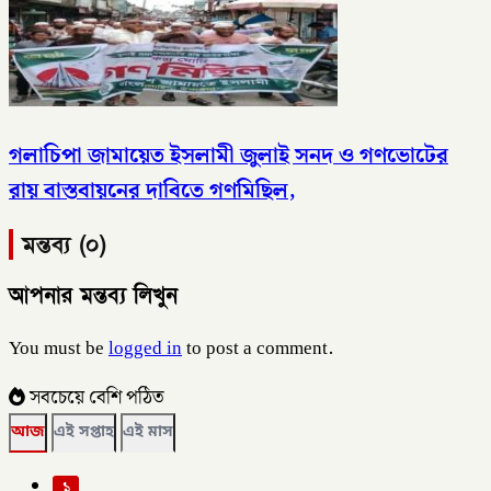
গলাচিপা জামায়েত ইসলামী জুলাই সনদ ও গণভোটের
রায় বাস্তবায়নের দাবিতে গণমিছিল,
মন্তব্য (০)
আপনার মন্তব্য লিখুন
You must be
logged in
to post a comment.
সবচেয়ে বেশি পঠিত
আজ
এই সপ্তাহ
এই মাস
১