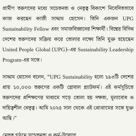
গ্রামীণ তরুণদের মধ্যে সচেতনতা ও নেতৃত্ব বিকাশে নিবেদিতভাবে
কাজ করছেন কাজী সাদ্দাম হোসেন। তিনি একজন UPG
Sustainability Fellow এবং সমাজবিজ্ঞানের শিক্ষার্থী। বিশ্বের বিভিন্ন
দেশের তরুণদের সক্রিয় করে তোলার লক্ষ্যে তিনি যুক্ত হয়েছেন
United People Global (UPG)–এর Sustainability Leadership
Program-এর সঙ্গে।
সাদ্দাম হোসেন বলেন, “UPG Sustainability হলো ১৯৩টি দেশের
প্রায় ১০,০০০ তরুণের একটি গ্লোবাল প্ল্যাটফর্ম। এই কর্মসূচিতে
তরুণদের প্রশিক্ষণের মাধ্যমে গড়ে তোলা হয় দক্ষতা, মূল্যবোধ ও
দায়িত্বশীল নেতৃত্ব। আমি ২০২৫ সাল থেকে এই প্রোগ্রামের সঙ্গে যুক্ত
আছি।”
নেতৃত্ব গঠনে সচেতনতা ও কর্ম-উদ্যোগ