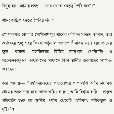
উদ্বুদ্ধ হয়। আমার লক্ষ্য— ‘গ্রাম থেকে নেতৃত্ব তৈরি করা’।”
গ্রামকেন্দ্রিক নেতৃত্ব তৈরির প্রয়াস
গোপালগঞ্জ জেলার গোপীনাথপুর গ্রামের বাসিন্দা সাদ্দাম জানান, তার
কর্মক্ষেত্র শুধু শহর কিংবা ভার্চুয়াল জগতে সীমাবদ্ধ নয়। বরং গ্রামের
স্কুল, বাজার, মসজিদসহ বিভিন্ন জায়গায় পোস্টারিং ও
সচেতনতামূলক কার্যক্রমের মাধ্যমে তিনি স্থানীয় তরুণদের সম্পৃক্ত
করছেন।
তার ভাষায়— “বিশ্ববিদ্যালয়ের পড়ালেখার পাশাপাশি আমি নিয়মিত
গ্রামের তরুণদের সঙ্গে কাজ করি। কারণ, আমি বিশ্বাস করি— প্রকৃত
পরিবর্তন শুরু হয় স্থানীয় পর্যায় থেকেই।”ভবিষ্যৎ পরিকল্পনা ও
দৃষ্টিভঙ্গি