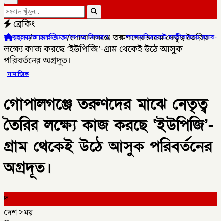
ব্রেকিং
হোম
/
সামাজিক
/
গোপালগঞ্জে তরুণদের মাঝে নেতৃত্ব তৈরির
নদপত্র বিতরণ,
✦
লালমনিরহাটে হাতীবান্ধায় র‌্যাব-১৩ অভিযানে ফেয়ারডিলসহ
লক্ষ্যে কাজ করছে ‘ইউপিজি’-গ্রাম থেকেই উঠে আসুক
পরিবর্তনের অগ্রদূত।
সামাজিক
গোপালগঞ্জে তরুণদের মাঝে নেতৃত্ব
তৈরির লক্ষ্যে কাজ করছে ‘ইউপিজি’-
গ্রাম থেকেই উঠে আসুক পরিবর্তনের
অগ্রদূত।
দ
দেশ সময়