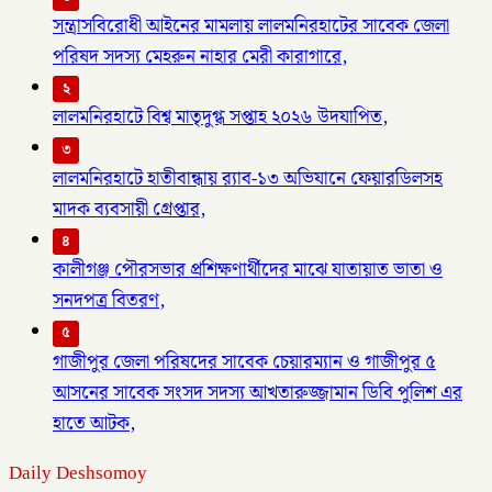
সন্ত্রাসবিরোধী আইনের মামলায় লালমনিরহাটের সাবেক জেলা
পরিষদ সদস্য মেহরুন নাহার মেরী কারাগারে,
২
লালমনিরহাটে বিশ্ব মাতৃদুগ্ধ সপ্তাহ ২০২৬ উদযাপিত,
৩
লালমনিরহাটে হাতীবান্ধায় র‌্যাব-১৩ অভিযানে ফেয়ারডিলসহ
মাদক ব্যবসায়ী গ্রেপ্তার,
৪
কালীগঞ্জ পৌরসভার প্রশিক্ষণার্থীদের মাঝে যাতায়াত ভাতা ও
সনদপত্র বিতরণ,
৫
গাজীপুর জেলা পরিষদের সাবেক চেয়ারম্যান ও গাজীপুর ৫
আসনের সাবেক সংসদ সদস্য আখতারুজ্জামান ডিবি পুলিশ এর
হাতে আটক,
Daily Deshsomoy