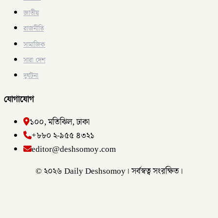
জাতীয়
রাজনীতি
সামাজিক
সারা দেশ
দুর্ঘটনা
যোগাযোগ
১০০, মতিঝিল, ঢাকা
+৮৮০ ২-৯৫৫ ৪৩২১
editor@deshsomoy.com
© ২০২৬ Daily Deshsomoy। সর্বস্বত্ব সংরক্ষিত।