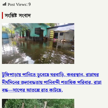
Post Views:
9
সংশ্লিষ্ট সংবাদ
টুঙ্গিপাড়ায় পানিতে ডুবেছে ঘরবাড়ি, কবরস্থান, রান্নাঘর
দীর্ঘদিনের জলাবদ্ধতায় পানিবন্দী শতাধিক পরিবার, রান্না
বন্ধ—সাপের আতঙ্কে রাত কাটছে,