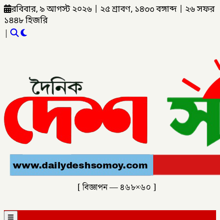
রবিবার, ৯ আগস্ট ২০২৬
|
২৫ শ্রাবণ, ১৪৩৩ বঙ্গাব্দ
|
২৬ সফর
১৪৪৮ হিজরি
|
[ বিজ্ঞাপন — ৪৬৮×৬০ ]