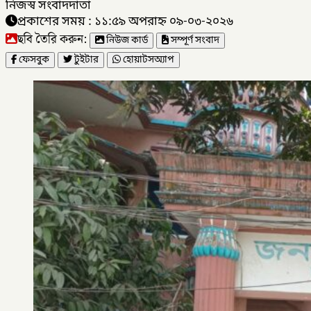
নিজস্ব সংবাদদাতা
প্রকাশের সময় : ১১:৫৯ অপরাহ্ন ০৯-০৩-২০২৬
ছবি তৈরি করুন:
নিউজ কার্ড
সম্পূর্ণ সংবাদ
ফেসবুক
টুইটার
হোয়াটসঅ্যাপ