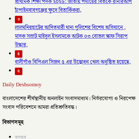
প্রাথমিক শিক্ষা পদক ২০২৬: জাতীয় পর্যায়ের বিতর্কে রানারআপ
চাঁপাইনবাবগঞ্জের ক্ষুদে বিতার্কিকরা,
৩
লালমনিরহাটের আদিতমারী থানা পুলিশের বিশেষ অভিযানে ,
মাদক সম্রাট মাইদুল ইসলামকে আটক ০৩ বোতল স্কাফ সিরাপ
উদ্ধার,
৪
বালীগাঁও বিপিএল সিজন ৫ এর উদ্ভোধন খেলা অনুষ্ঠিত হয়েছে,
৫
Daily Deshsomoy
বাংলাদেশের শীর্ষস্থানীয় অনলাইন সংবাদমাধ্যম। নির্ভরযোগ্য ও নিরপেক্ষ
সংবাদ পরিবেশনে আমরা প্রতিশ্রুতিবদ্ধ।
বিভাগসমূহ
অপরাধ