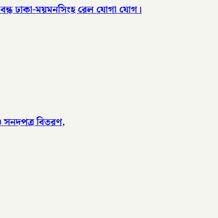
, বন্ধ ঢাকা-ময়মনসিংহ রেল যোগা যোগ।
 ও সনদপত্র বিতরণ,