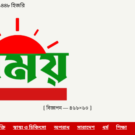
১৪৪৮ হিজরি
[ বিজ্ঞাপন — ৪৬৮×৬০ ]
ক্তি
স্বাস্থ্য ও চিকিৎসা
অপরাধ
সারাদেশ
ধর্ম
শিক্ষা