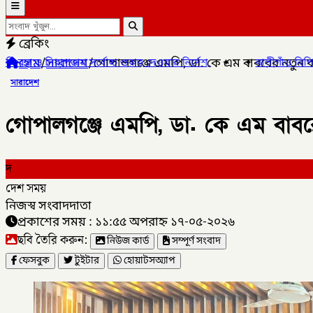
ব্রেকিং
হোম
/
সারাদেশ
/
গোপালগঞ্জে এমপি, ডা. কে এম বাবরের নতুন কার
 গুরুত্ব দেওয়ার নির্দেশ,
✦
✦
বালীগাঁও বিপিএল সিজন ৫ এর উদ্ভোধন খে
সারাদেশ
গোপালগঞ্জে এমপি, ডা. কে এম বাবরের
দ
দেশ সময়
নিজস্ব সংবাদদাতা
প্রকাশের সময় : ১১:৫৫ অপরাহ্ন ১৭-০৫-২০২৬
ছবি তৈরি করুন:
নিউজ কার্ড
সম্পূর্ণ সংবাদ
ফেসবুক
টুইটার
হোয়াটসঅ্যাপ