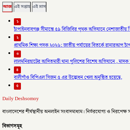
আজ
এই সপ্তাহ
এই মাস
১
চাঁপাইনবাবগঞ্জ সীমান্তে ৫৯ বিজিবির পৃথক অভিযানে নেশাজাতী
২
প্রাথমিক শিক্ষা পদক ২০২৬: জাতীয় পর্যায়ের বিতর্কে রানারআপ চাঁপা
৩
লালমনিরহাটের আদিতমারী থানা পুলিশের বিশেষ অভিযানে , মাদক 
৪
বালীগাঁও বিপিএল সিজন ৫ এর উদ্ভোধন খেলা অনুষ্ঠিত হয়েছে,
৫
Daily Deshsomoy
বাংলাদেশের শীর্ষস্থানীয় অনলাইন সংবাদমাধ্যম। নির্ভরযোগ্য ও নিরপেক্ষ
বিভাগসমূহ