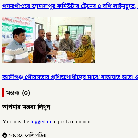
গফরগাঁওয়ে জামালপুর কমিউটার ট্রেনের ৪ বগি লাইনচ্যুত
কালীগঞ্জ পৌরসভার প্রশিক্ষণার্থীদের মাঝে যাতায়াত ভাতা
মন্তব্য (০)
আপনার মন্তব্য লিখুন
You must be
logged in
to post a comment.
সবচেয়ে বেশি পঠিত