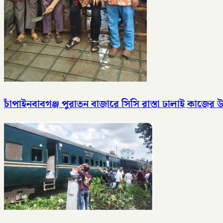
চাঁপাইনবাবগঞ্জ পুরাতন বাজারে সিসি রাস্তা ঢালাই কাজের উ