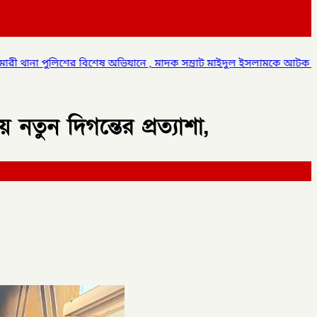
ভিযানে , মাদক সম্রাট মাইদুল ইসলামকে আটক ০৩ বোতল স্কাফ সিরাপ উদ্ধা
তুন দিগন্তের প্রত্যাশা,