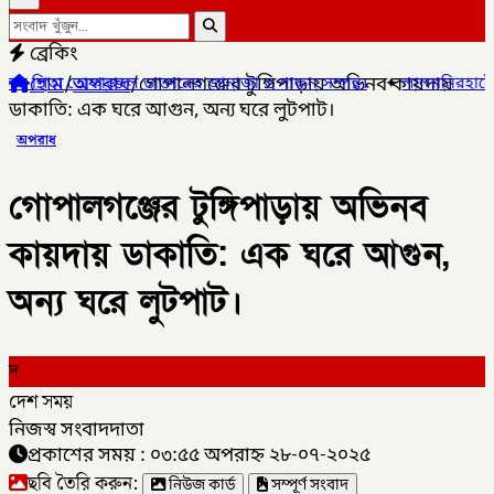
ব্রেকিং
হোম
/
অপরাধ
/
গোপালগঞ্জের টুঙ্গিপাড়ায় অভিনব কায়দায়
ল ডাক্তারের জানাজা ও দাফন সম্পন্ন।
✦
লালমনিরহাটের ৫ উপজেলার ৪টিতে
ডাকাতি: এক ঘরে আগুন, অন্য ঘরে লুটপাট।
অপরাধ
গোপালগঞ্জের টুঙ্গিপাড়ায় অভিনব
কায়দায় ডাকাতি: এক ঘরে আগুন,
অন্য ঘরে লুটপাট।
দ
দেশ সময়
নিজস্ব সংবাদদাতা
প্রকাশের সময় : ০৩:৫৫ অপরাহ্ন ২৮-০৭-২০২৫
ছবি তৈরি করুন:
নিউজ কার্ড
সম্পূর্ণ সংবাদ