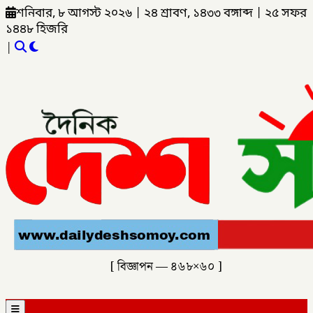
শনিবার, ৮ আগস্ট ২০২৬
|
২৪ শ্রাবণ, ১৪৩৩ বঙ্গাব্দ
|
২৫ সফর
১৪৪৮ হিজরি
|
[ বিজ্ঞাপন — ৪৬৮×৬০ ]