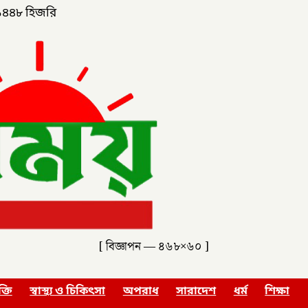
১৪৪৮ হিজরি
[ বিজ্ঞাপন — ৪৬৮×৬০ ]
ক্তি
স্বাস্থ্য ও চিকিৎসা
অপরাধ
সারাদেশ
ধর্ম
শিক্ষা