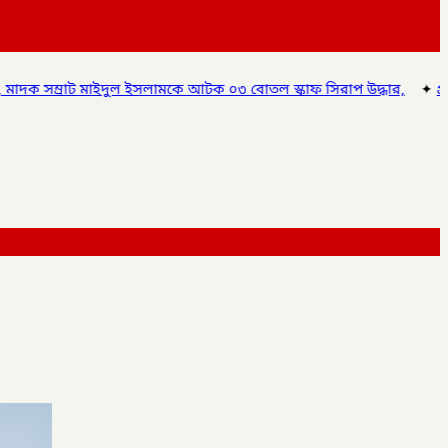
মকে আটক ০৩ বোতল স্কাফ সিরাপ উদ্ধার,
✦
প্রাথমিক শিক্ষা পদক ২০২৬: জাত