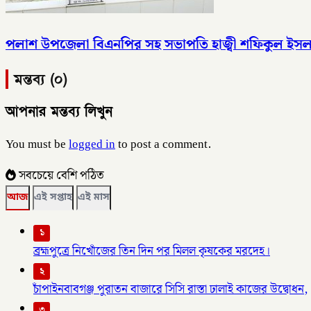
পলাশ উপজেলা বিএনপির সহ সভাপতি হাজ্বী শফিকুল ইসলাম স্ব
মন্তব্য (০)
আপনার মন্তব্য লিখুন
You must be
logged in
to post a comment.
সবচেয়ে বেশি পঠিত
আজ
এই সপ্তাহ
এই মাস
১
ব্রহ্মপুত্রে নিখোঁজের তিন দিন পর মিলল কৃষকের মরদেহ।
২
চাঁপাইনবাবগঞ্জ পুরাতন বাজারে সিসি রাস্তা ঢালাই কাজের উদ্বোধন,
৩