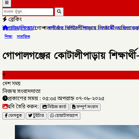
ব্রেকিং
হোম
/
শিক্ষা
/
গোপালগঞ্জের কোটালীপাড়ায় শিক্ষার্থী-অভিভাবক
লীগাঁও বিপিএল সিজন ৫ এর উদ্ভোধন খেলা অনুষ্ঠিত হয়েছে,
✦
লালমনিরহাট
শিক্ষা
সামাজিক
গোপালগঞ্জের কোটালীপাড়ায় শিক্ষার্
দ
দেশ সময়
নিজস্ব সংবাদদাতা
প্রকাশের সময় : ০৫:৩৫ অপরাহ্ন ০৭-০৮-২০২৫
ছবি তৈরি করুন:
নিউজ কার্ড
সম্পূর্ণ সংবাদ
ফেসবুক
টুইটার
হোয়াটসঅ্যাপ