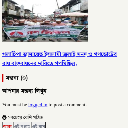
গলাচিপা জামায়েত ইসলামী জুলাই সনদ ও গণভোটের
রায় বাস্তবায়নের দাবিতে গণমিছিল,
মন্তব্য (০)
আপনার মন্তব্য লিখুন
You must be
logged in
to post a comment.
সবচেয়ে বেশি পঠিত
আজ
এই সপ্তাহ
এই মাস