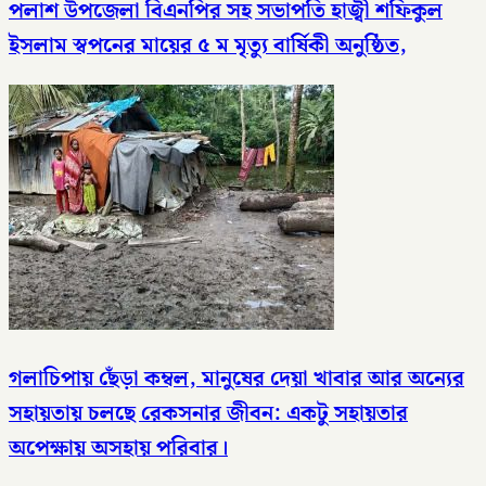
পলাশ উপজেলা বিএনপির সহ সভাপতি হাজ্বী শফিকুল
ইসলাম স্বপনের মায়ের ৫ ম মৃত্যু বার্ষিকী অনুষ্ঠিত,
গলাচিপায় ছেঁড়া কম্বল, মানুষের দেয়া খাবার আর অন্যের
সহায়তায় চলছে রেকসনার জীবন: একটু সহায়তার
অপেক্ষায় অসহায় পরিবার।