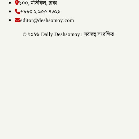
১০০, মতিঝিল, ঢাকা
+৮৮০ ২-৯৫৫ ৪৩২১
editor@deshsomoy.com
© ২০২৬ Daily Deshsomoy। সর্বস্বত্ব সংরক্ষিত।