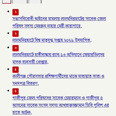
১
সন্ত্রাসবিরোধী আইনের মামলায় লালমনিরহাটের সাবেক জেলা
পরিষদ সদস্য মেহরুন নাহার মেরী কারাগারে,
২
লালমনিরহাটে বিশ্ব মাতৃদুগ্ধ সপ্তাহ ২০২৬ উদযাপিত,
৩
লালমনিরহাটে হাতীবান্ধায় র‌্যাব-১৩ অভিযানে ফেয়ারডিলসহ
মাদক ব্যবসায়ী গ্রেপ্তার,
৪
কালীগঞ্জ পৌরসভার প্রশিক্ষণার্থীদের মাঝে যাতায়াত ভাতা ও
সনদপত্র বিতরণ,
৫
গাজীপুর জেলা পরিষদের সাবেক চেয়ারম্যান ও গাজীপুর ৫
আসনের সাবেক সংসদ সদস্য আখতারুজ্জামান ডিবি পুলিশ এর
হাতে আটক,