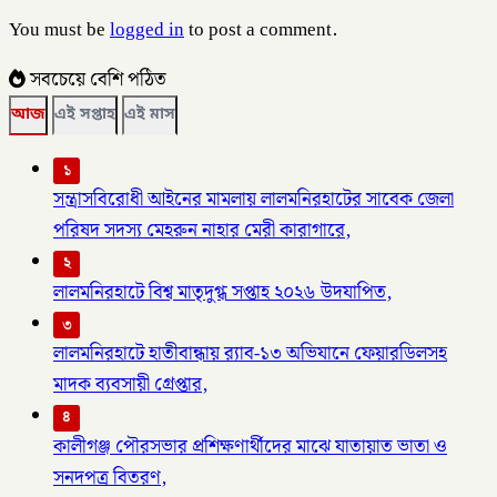
You must be
logged in
to post a comment.
সবচেয়ে বেশি পঠিত
আজ
এই সপ্তাহ
এই মাস
১
সন্ত্রাসবিরোধী আইনের মামলায় লালমনিরহাটের সাবেক জেলা
পরিষদ সদস্য মেহরুন নাহার মেরী কারাগারে,
২
লালমনিরহাটে বিশ্ব মাতৃদুগ্ধ সপ্তাহ ২০২৬ উদযাপিত,
৩
লালমনিরহাটে হাতীবান্ধায় র‌্যাব-১৩ অভিযানে ফেয়ারডিলসহ
মাদক ব্যবসায়ী গ্রেপ্তার,
৪
কালীগঞ্জ পৌরসভার প্রশিক্ষণার্থীদের মাঝে যাতায়াত ভাতা ও
সনদপত্র বিতরণ,