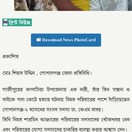
📸 Download News PhotoCard
প্রকাশিত
মোঃ শিহাব উদ্দিন , গোপালগঞ্জ জেলা প্রতিনিধি।
গাজীপুরের কাপাসিয়া উপজেলায় এক নারী, তাঁর তিন সন্তান ও
ভাইকে গলা কেটে হত্যার ঘটনায় নিহত পরিবারের পাশে দাঁড়িয়েছেন
গোপালগঞ্জ-২ আসনের সংসদ সদস্য ডা. কেএম বাবর।
তিনি নিহত শারমিন আক্তারের পরিবারের সদস্যদের খোঁজখবর নেন
এবং পরিবারের যোগ্য সদস্যদের চাকরির ব্যবস্থা করার আশ্বাস দেন।