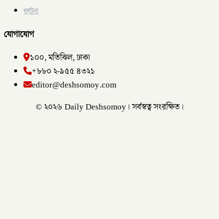
দুর্ঘটনা
যোগাযোগ
১০০, মতিঝিল, ঢাকা
+৮৮০ ২-৯৫৫ ৪৩২১
editor@deshsomoy.com
© ২০২৬ Daily Deshsomoy। সর্বস্বত্ব সংরক্ষিত।