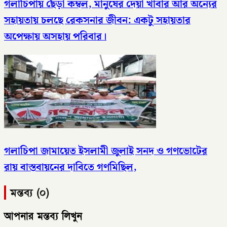
গলাচিপায় ছেঁড়া কম্বল, মানুষের দেয়া খাবার আর অন্যের
সহায়তায় চলছে রেকসনার জীবন: একটু সহায়তার
অপেক্ষায় অসহায় পরিবার।
গলাচিপা জামায়েত ইসলামী জুলাই সনদ ও গণভোটের
রায় বাস্তবায়নের দাবিতে গণমিছিল,
মন্তব্য (০)
আপনার মন্তব্য লিখুন