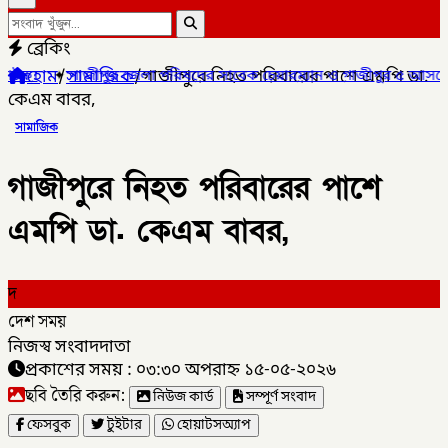
ব্রেকিং
হোম
/
সামাজিক
/
গাজীপুরে নিহত পরিবারের পাশে এমপি ডা.
ুর জেলা পরিষদের সাবেক চেয়ারম্যান ও গাজীপুর ৫ আসনের সাবেক সংসদ স
কেএম বাবর,
সামাজিক
গাজীপুরে নিহত পরিবারের পাশে
এমপি ডা. কেএম বাবর,
দ
দেশ সময়
নিজস্ব সংবাদদাতা
প্রকাশের সময় : ০৩:৩০ অপরাহ্ন ১৫-০৫-২০২৬
ছবি তৈরি করুন:
নিউজ কার্ড
সম্পূর্ণ সংবাদ
ফেসবুক
টুইটার
হোয়াটসঅ্যাপ