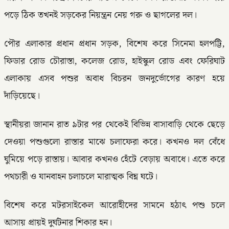
পড়ে ঠিক তখনই সড়কের নিয়ন্ত্রন নেয় গরু ও ছাগলের দল।
পৌর এলাকার প্রধান প্রধান সড়ক, বিশেষ করে সিনেমা হলপট্টি,
ফিডার রোড চৌরাস্তা, কলেজ রোড, হাইস্কুল রোড এবং ফেরিঘাট
এলাকায় এসব পশুর অবাধ বিচরন জনদুর্ভোগের কারণ হয়ে
দাঁড়িয়েছে।
স্থানীয়রা জানান রাত ৯টার পর থেকেই বিভিন্ন বাসাবাড়ি থেকে ছেড়ে
দেওয়া পশুগুলো রাস্তার মাঝে চলাফেরা করে। কখনও দল বেঁধে
ঘুমিয়ে পড়ে রাস্তায়। আবার কখনও হেঁটে বেড়ায় অবাধে। এতে করে
পথচারী ও যানবাহন চলাচলে মারাত্মক বিঘ্ন ঘটে।
বিশেষ করে মটরসাইকেল আরোহীদের সামনে হঠাৎ পশু চলে
আসায় প্রায়ই দুর্ঘটনার শিকার হন।