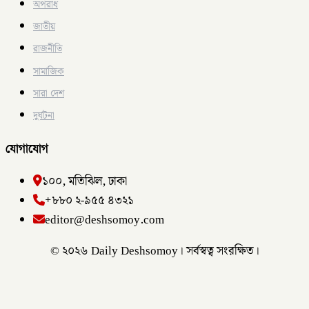
অপরাধ
জাতীয়
রাজনীতি
সামাজিক
সারা দেশ
দুর্ঘটনা
যোগাযোগ
১০০, মতিঝিল, ঢাকা
+৮৮০ ২-৯৫৫ ৪৩২১
editor@deshsomoy.com
© ২০২৬ Daily Deshsomoy। সর্বস্বত্ব সংরক্ষিত।