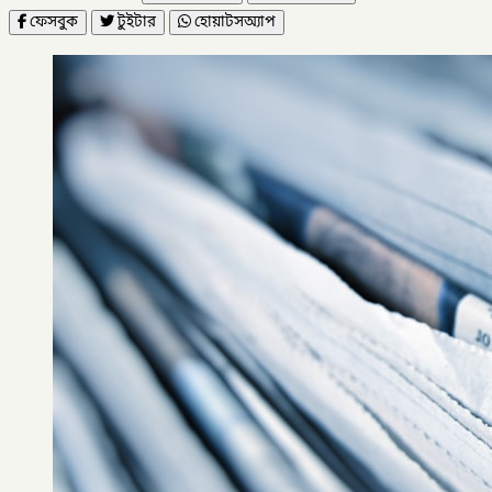
ফেসবুক
টুইটার
হোয়াটসঅ্যাপ