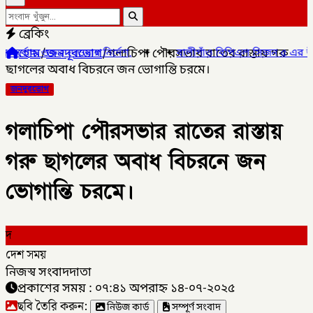
ব্রেকিং
হোম
/
জনদূরভোগ
/
গলাচিপা পৌরসভার রাতের রাস্তায় গরু
য়ার নির্দেশ,
✦
✦
বালীগাঁও বিপিএল সিজন ৫ এর উদ্ভোধন খেলা অনুষ্ঠি
ছাগলের অবাধ বিচরনে জন ভোগান্তি চরমে।
জনদূরভোগ
গলাচিপা পৌরসভার রাতের রাস্তায়
গরু ছাগলের অবাধ বিচরনে জন
ভোগান্তি চরমে।
দ
দেশ সময়
নিজস্ব সংবাদদাতা
প্রকাশের সময় : ০৭:৪১ অপরাহ্ন ১৪-০৭-২০২৫
ছবি তৈরি করুন:
নিউজ কার্ড
সম্পূর্ণ সংবাদ