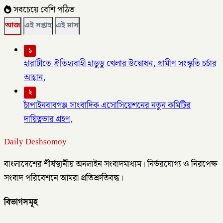
সবচেয়ে বেশি পঠিত
আজ
এই সপ্তাহ
এই মাস
১
হারাটীতে ঐতিহ্যবাহী হাডুডু খেলার উদ্বোধন, গ্রামীণ সংস্কৃতি চর্চার
আহ্বান,
২
চাঁপাইনবাবগঞ্জ সাংবাদিক এসোসিয়েশনের নতুন কমিটির
দায়িত্বভার গ্রহণ,
Daily Deshsomoy
বাংলাদেশের শীর্ষস্থানীয় অনলাইন সংবাদমাধ্যম। নির্ভরযোগ্য ও নিরপেক্ষ
সংবাদ পরিবেশনে আমরা প্রতিশ্রুতিবদ্ধ।
বিভাগসমূহ