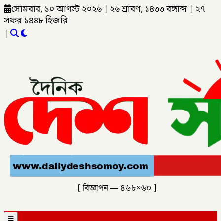
সোমবার, ১০ আগস্ট ২০২৬
|
২৬ শ্রাবণ, ১৪৩৩ বঙ্গাব্দ
|
২৭
সফর ১৪৪৮ হিজরি
|
[ বিজ্ঞাপন — ৪৬৮×৬০ ]