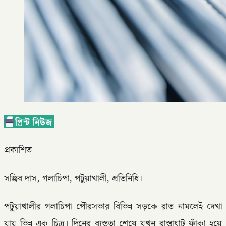
প্রকাশিত
সঞ্জিব দাস, গলাচিপা, পটুয়াখালী, প্রতিনিধি।
পটুয়াখালীর গলাচিপা পৌরসভার বিভিন্ন সড়কে রাত নামলেই দেখা
যায় ভিন্ন এক চিত্র। দিনের ব্যস্ততা শেষে যখন রাস্তাঘাট ফাঁকা হয়ে