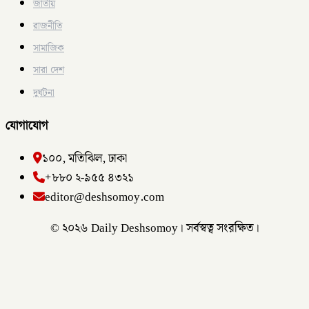
জাতীয়
রাজনীতি
সামাজিক
সারা দেশ
দুর্ঘটনা
যোগাযোগ
১০০, মতিঝিল, ঢাকা
+৮৮০ ২-৯৫৫ ৪৩২১
editor@deshsomoy.com
© ২০২৬ Daily Deshsomoy। সর্বস্বত্ব সংরক্ষিত।