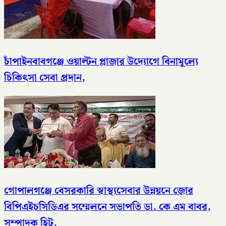
চাঁপাইনবাবগঞ্জে ওয়াল্টন প্লাজার উদ্যোগে বিনামূল্যে
চিকিৎসা সেবা প্রদান,
গোপালগঞ্জে বেসরকারি স্বাস্থ্যসেবার উন্নয়নে জোর
বিপিএইচসিডিএর সম্মেলনে সভাপতি ডা. কে এম বাবর,
সম্পাদক হিটু,