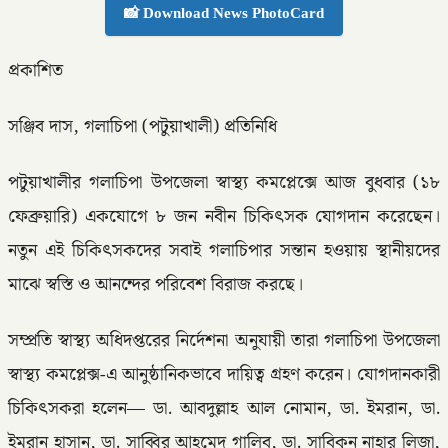
📸 Download News PhotoCard
প্রকাশিত
সঞ্জিব দাস, গলাচিপা (পটুয়াখালী) প্রতিনিধি
পটুয়াখালীর গলাচিপা উপজেলা স্বাস্থ্য কমপ্লেক্সে আজ বুধবার (১৮
ফেব্রুয়ারি) একযোগে ৮ জন নবীন চিকিৎসক যোগদান করেছেন।
নতুন এই চিকিৎসকদের সবাই গলাচিপার সন্তান হওয়ায় স্থানীয়দের
মাঝে স্বস্তি ও আনন্দের পরিবেশ বিরাজ করছে।
সম্প্রতি স্বাস্থ্য অধিদপ্তরের নির্দেশনা অনুযায়ী তারা গলাচিপা উপজেলা
স্বাস্থ্য কমপ্লেক্স-এ আনুষ্ঠানিকভাবে দায়িত্ব গ্রহণ করেন। যোগদানকারী
চিকিৎসকরা হলেন— ডা. আবদুল্লাহ আল নোমান, ডা. ইমরান, ডা.
ইমরান হাসান, ডা. সাব্বির আহমেদ গালিব, ডা. সাবিকুন নাহার লিজা,