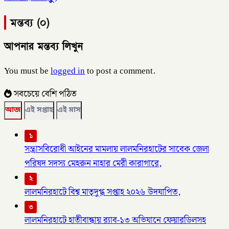
মন্তব্য (০)
আপনার মন্তব্য লিখুন
You must be
logged in
to post a comment.
সবচেয়ে বেশি পঠিত
আজ
এই সপ্তাহ
এই মাস
১
সন্ত্রাসবিরোধী আইনের মামলায় লালমনিরহাটের সাবেক জেলা
পরিষদ সদস্য মেহরুন নাহার মেরী কারাগারে,
২
লালমনিরহাটে বিশ্ব মাতৃদুগ্ধ সপ্তাহ ২০২৬ উদযাপিত,
৩
লালমনিরহাটে হাতীবান্ধায় র‌্যাব-১৩ অভিযানে ফেয়ারডিলসহ