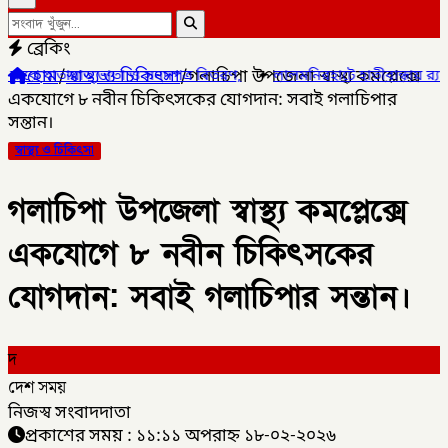
ব্রেকিং
হোম
/
স্বাস্থ্য ও চিকিৎসা
/
গলাচিপা উপজেলা স্বাস্থ্য কমপ্লেক্সে
তায়াত ভাতা ও সনদপত্র বিতরণ,
✦
লালমনিরহাটে হাতীবান্ধায় র‌্যাব-১৩ অভিয
একযোগে ৮ নবীন চিকিৎসকের যোগদান: সবাই গলাচিপার
সন্তান।
স্বাস্থ্য ও চিকিৎসা
গলাচিপা উপজেলা স্বাস্থ্য কমপ্লেক্সে
একযোগে ৮ নবীন চিকিৎসকের
যোগদান: সবাই গলাচিপার সন্তান।
দ
দেশ সময়
নিজস্ব সংবাদদাতা
প্রকাশের সময় : ১১:১১ অপরাহ্ন ১৮-০২-২০২৬