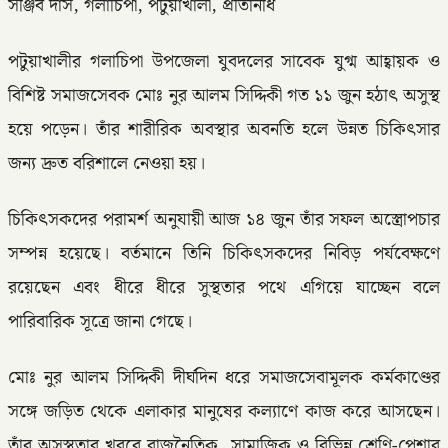
সঞ্জিব দাস, গলাচিপা, পটুয়াখালী, প্রতিনিধি
পটুয়াখালীর গলাচিপা উপজেলা যুবদলের সাবেক যুগ্ম আহ্বায়ক ও
বিশিষ্ট সমাজসেবক মোঃ নুর আলম সিদ্দিকী গত ১১ জুন হঠাৎ অসুস্থ
হয়ে পড়েন। তাঁর শারীরিক অবস্থার অবনতি হলে উন্নত চিকিৎসার
জন্য দ্রুত বরিশালে নেওয়া হয়।
চিকিৎসকদের পরামর্শ অনুযায়ী আজ ১৪ জুন তাঁর সফল অস্ত্রোপচার
সম্পন্ন হয়েছে। বর্তমানে তিনি চিকিৎসকদের নিবিড় পর্যবেক্ষণে
রয়েছেন এবং ধীরে ধীরে সুস্থতার পথে এগিয়ে যাচ্ছেন বলে
পারিবারিক সূত্রে জানা গেছে।
মোঃ নুর আলম সিদ্দিকী দীর্ঘদিন ধরে সমাজসেবামূলক কর্মকাণ্ডের
সঙ্গে জড়িত থেকে এলাকার মানুষের কল্যাণে কাজ করে আসছেন।
তাঁর অসুস্থতার খবরে রাজনৈতিক, সামাজিক ও বিভিন্ন শ্রেণি-পেশার