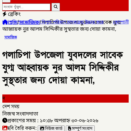
ব্রেকিং
হোম
/
সামাজিক
/
গলাচিপা উপজেলা যুবদলের সাবেক যুগ্ম
অভিযানে বিপুল পরিমাণ মাদকদ্রব্য উদ্ধার করে
✦
কোম্পানীগঞ্জে জুলাই 
আহ্বায়ক নুর আলম সিদ্দিকীর সুস্থতার জন্য দোয়া কামনা,
সামাজিক
গলাচিপা উপজেলা যুবদলের সাবেক
যুগ্ম আহ্বায়ক নুর আলম সিদ্দিকীর
সুস্থতার জন্য দোয়া কামনা,
দ
দেশ সময়
নিজস্ব সংবাদদাতা
প্রকাশের সময় : ১০:৫৮ অপরাহ্ন ৩০-০৬-২০২৬
ছবি তৈরি করুন:
নিউজ কার্ড
সম্পূর্ণ সংবাদ