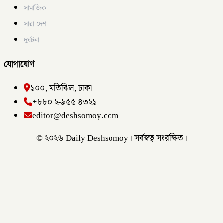
সামাজিক
সারা দেশ
দুর্ঘটনা
যোগাযোগ
১০০, মতিঝিল, ঢাকা
+৮৮০ ২-৯৫৫ ৪৩২১
editor@deshsomoy.com
© ২০২৬ Daily Deshsomoy। সর্বস্বত্ব সংরক্ষিত।