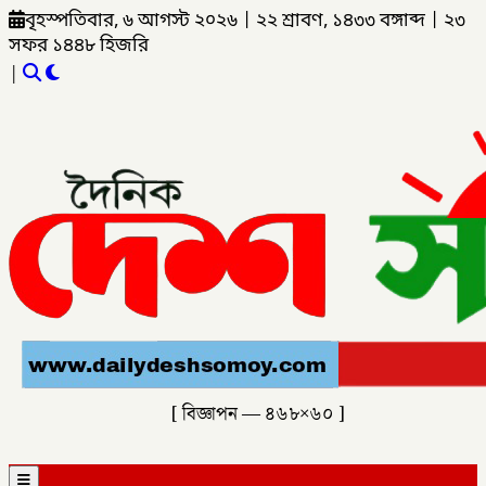
বৃহস্পতিবার, ৬ আগস্ট ২০২৬
|
২২ শ্রাবণ, ১৪৩৩ বঙ্গাব্দ
|
২৩
সফর ১৪৪৮ হিজরি
|
[ বিজ্ঞাপন — ৪৬৮×৬০ ]