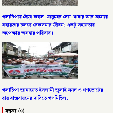
গলাচিপায় ছেঁড়া কম্বল, মানুষের দেয়া খাবার আর অন্যের
সহায়তায় চলছে রেকসনার জীবন: একটু সহায়তার
অপেক্ষায় অসহায় পরিবার।
গলাচিপা জামায়েত ইসলামী জুলাই সনদ ও গণভোটের
রায় বাস্তবায়নের দাবিতে গণমিছিল,
মন্তব্য (০)