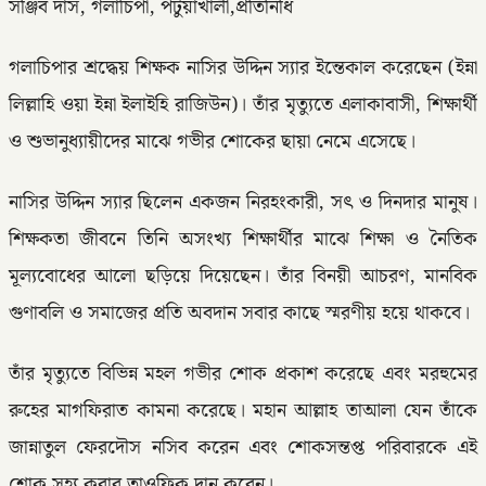
সঞ্জিব দাস, গলাচিপা, পটুয়াখালী,প্রতিনিধি
গলাচিপার শ্রদ্ধেয় শিক্ষক নাসির উদ্দিন স্যার ইন্তেকাল করেছেন (ইন্না
লিল্লাহি ওয়া ইন্না ইলাইহি রাজিউন)। তাঁর মৃত্যুতে এলাকাবাসী, শিক্ষার্থী
ও শুভানুধ্যায়ীদের মাঝে গভীর শোকের ছায়া নেমে এসেছে।
নাসির উদ্দিন স্যার ছিলেন একজন নিরহংকারী, সৎ ও দিনদার মানুষ।
শিক্ষকতা জীবনে তিনি অসংখ্য শিক্ষার্থীর মাঝে শিক্ষা ও নৈতিক
মূল্যবোধের আলো ছড়িয়ে দিয়েছেন। তাঁর বিনয়ী আচরণ, মানবিক
গুণাবলি ও সমাজের প্রতি অবদান সবার কাছে স্মরণীয় হয়ে থাকবে।
তাঁর মৃত্যুতে বিভিন্ন মহল গভীর শোক প্রকাশ করেছে এবং মরহুমের
রুহের মাগফিরাত কামনা করেছে। মহান আল্লাহ তাআলা যেন তাঁকে
জান্নাতুল ফেরদৌস নসিব করেন এবং শোকসন্তপ্ত পরিবারকে এই
শোক সহ্য করার তাওফিক দান করেন।