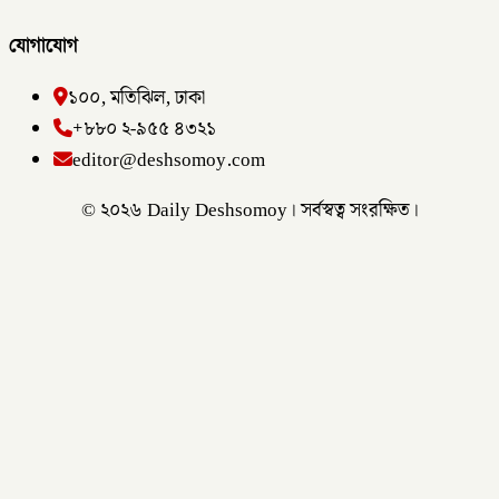
যোগাযোগ
১০০, মতিঝিল, ঢাকা
+৮৮০ ২-৯৫৫ ৪৩২১
editor@deshsomoy.com
© ২০২৬ Daily Deshsomoy। সর্বস্বত্ব সংরক্ষিত।