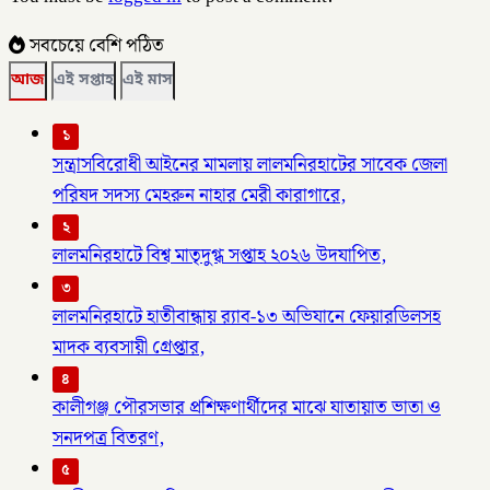
সবচেয়ে বেশি পঠিত
আজ
এই সপ্তাহ
এই মাস
১
সন্ত্রাসবিরোধী আইনের মামলায় লালমনিরহাটের সাবেক জেলা
পরিষদ সদস্য মেহরুন নাহার মেরী কারাগারে,
২
লালমনিরহাটে বিশ্ব মাতৃদুগ্ধ সপ্তাহ ২০২৬ উদযাপিত,
৩
লালমনিরহাটে হাতীবান্ধায় র‌্যাব-১৩ অভিযানে ফেয়ারডিলসহ
মাদক ব্যবসায়ী গ্রেপ্তার,
৪
কালীগঞ্জ পৌরসভার প্রশিক্ষণার্থীদের মাঝে যাতায়াত ভাতা ও
সনদপত্র বিতরণ,
৫