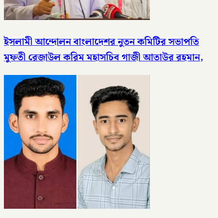
ইসলামী আন্দোলন বাংলাদেশর নুতন কমিটির সভাপতি
মুফতী রেজাউল করিম মহাসচিব গাজী আতাউর রহমান,