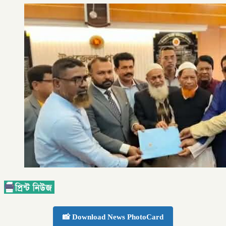
📸 Download News PhotoCard