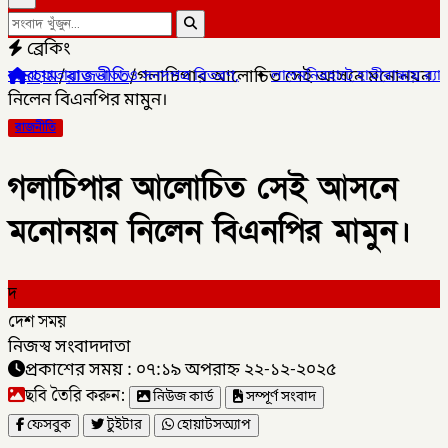
ব্রেকিং
হোম
/
রাজনীতি
/
গলাচিপার আলোচিত সেই আসনে মনোনয়ন
য়াত ভাতা ও সনদপত্র বিতরণ,
✦
লালমনিরহাটে হাতীবান্ধায় র‌্যাব-১৩ অভিযান
নিলেন বিএনপির মামুন।
রাজনীতি
গলাচিপার আলোচিত সেই আসনে
মনোনয়ন নিলেন বিএনপির মামুন।
দ
দেশ সময়
নিজস্ব সংবাদদাতা
প্রকাশের সময় : ০৭:১৯ অপরাহ্ন ২২-১২-২০২৫
ছবি তৈরি করুন:
নিউজ কার্ড
সম্পূর্ণ সংবাদ
ফেসবুক
টুইটার
হোয়াটসঅ্যাপ