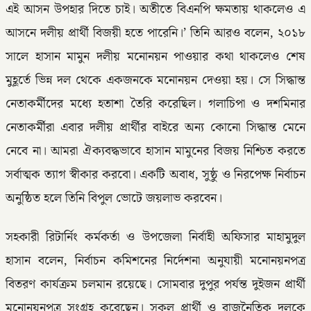
এই আসন উপহার দিতে চাই। অতীতে বিএনপি ক্ষমতায় থাকলেও এ
আসনে দলীয় প্রার্থী বিজয়ী হতে পারেনি।’ তিনি আরও বলেন, ২০১৮
সালে হাসান মামুন দলীয় মনোনয়ন পাওয়ার কথা থাকলেও শেষ
মুহূর্তে ভিন্ন দল থেকে একজনকে মনোনয়ন দেওয়া হয়। সে সিদ্ধান্ত
নেতাকর্মীদের মধ্যে হতাশা তৈরি করেছিল। গলাচিপা ও দশমিনার
নেতাকর্মীরা এবার দলীয় প্রার্থীর বাইরে অন্য কোনো সিদ্ধান্ত মেনে
নেবে না। আমরা ঐক্যবদ্ধভাবে হাসান মামুনের বিজয় নিশ্চিত করতে
সর্বাত্মক ত্যাগ স্বীকার করবো। একটি অবাধ, সুষ্ঠু ও নিরপেক্ষ নির্বাচন
অনুষ্ঠিত হলে তিনি বিপুল ভোটে জয়লাভ করবেন।
সহকারী রিটার্নিং কর্মকর্তা ও উপজেলা নির্বাহী অফিসার মাহামুদুল
হাসান বলেন, নির্বাচন কমিশনের নির্দেশনা অনুযায়ী মনোনয়নপত্র
বিতরণ কার্যক্রম চলমান রয়েছে। সোমবার দুপুর পর্যন্ত দুইজন প্রার্থী
মনোনয়নপত্র সংগ্রহ করেছেন। সকল প্রার্থী ও রাজনৈতিক দলকে