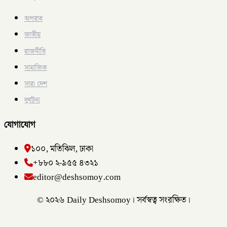
অপরাধ
জাতীয়
রাজনীতি
সামাজিক
সারা দেশ
দুর্ঘটনা
যোগাযোগ
১০০, মতিঝিল, ঢাকা
+৮৮০ ২-৯৫৫ ৪৩২১
editor@deshsomoy.com
© ২০২৬ Daily Deshsomoy। সর্বস্বত্ব সংরক্ষিত।