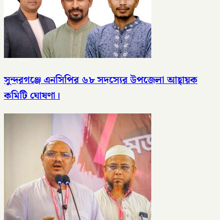
সুন্দরগঞ্জে এনসিপির ৬৮ সদস্যের উপজেলা আহ্বায়ক
কমিটি ঘোষণা।