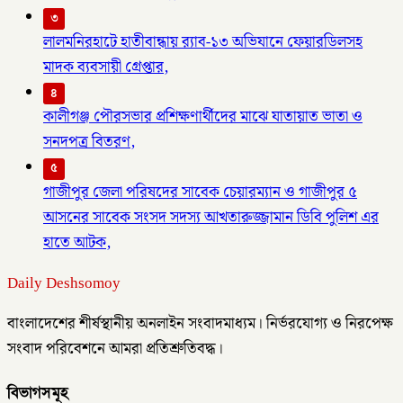
৩
লালমনিরহাটে হাতীবান্ধায় র‌্যাব-১৩ অভিযানে ফেয়ারডিলসহ
মাদক ব্যবসায়ী গ্রেপ্তার,
৪
কালীগঞ্জ পৌরসভার প্রশিক্ষণার্থীদের মাঝে যাতায়াত ভাতা ও
সনদপত্র বিতরণ,
৫
গাজীপুর জেলা পরিষদের সাবেক চেয়ারম্যান ও গাজীপুর ৫
আসনের সাবেক সংসদ সদস্য আখতারুজ্জামান ডিবি পুলিশ এর
হাতে আটক,
Daily Deshsomoy
বাংলাদেশের শীর্ষস্থানীয় অনলাইন সংবাদমাধ্যম। নির্ভরযোগ্য ও নিরপেক্ষ
সংবাদ পরিবেশনে আমরা প্রতিশ্রুতিবদ্ধ।
বিভাগসমূহ