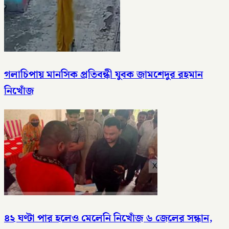
গলাচিপায় মানসিক প্রতিবন্ধী যুবক জামশেদুর রহমান
নিখোঁজ
৪২ ঘণ্টা পার হলেও মেলেনি নিখোঁজ ৬ জেলের সন্ধান,