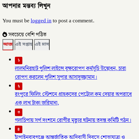
আপনার মন্তব্য লিখুন
You must be
logged in
to post a comment.
সবচেয়ে বেশি পঠিত
আজ
এই সপ্তাহ
এই মাস
১
লালমনিরহাট পুলিশ লাইন্সে বৃক্ষরোপণ কর্মসূচি উদ্বোধন, চারা
রোপণ করলেন পুলিশ সুপার আসাদুজ্জামান।
২
রংপুরে ফিলিং স্টেশনে গ্রাহকদের পেট্রোল কম দেয়ার অপরাধে
এক লাখ টাকা জরিমানা,
৩
গলাচিপায় সর্প দংশনে রোগীর মৃত্যুর ঘটনায় তদন্ত কমিটি গঠন।
৪
চাঁপাইনবাবগঞ্জে আন্তর্জাতিক আদিবাসী দিবসে শোভাযাত্রা ও