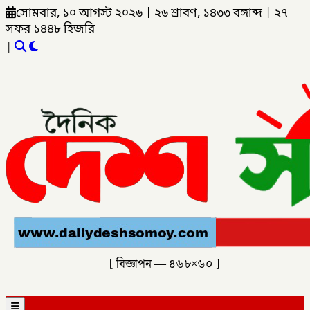
সোমবার, ১০ আগস্ট ২০২৬
|
২৬ শ্রাবণ, ১৪৩৩ বঙ্গাব্দ
|
২৭
সফর ১৪৪৮ হিজরি
|
[ বিজ্ঞাপন — ৪৬৮×৬০ ]