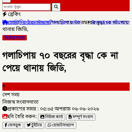
ব্রেকিং
হোম
/
নিখোঁজ সংবাদ
/
গলাচিপায় ৭০ বছরের বৃদ্ধা কে না পেয়ে
 ১৪ রাউন্ড গুলিসহ যুবক আটক,
✦
উৎসবমুখর পরিবেশে লালমনিরহাট জেলা দলি
থানায় জিডি,
নিখোঁজ সংবাদ
গলাচিপায় ৭০ বছরের বৃদ্ধা কে না
পেয়ে থানায় জিডি,
দ
দেশ সময়
নিজস্ব সংবাদদাতা
প্রকাশের সময় : ০৫:৩৫ অপরাহ্ন ০৬-০৬-২০২৬
ছবি তৈরি করুন:
নিউজ কার্ড
সম্পূর্ণ সংবাদ
ফেসবুক
টুইটার
হোয়াটসঅ্যাপ