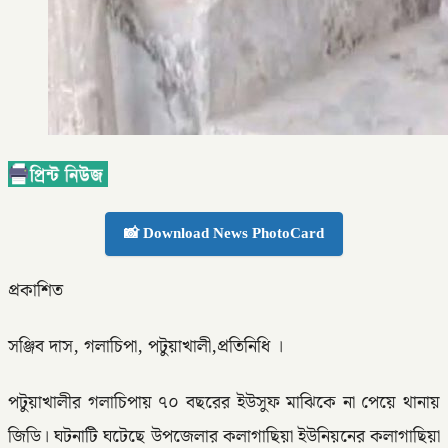
📸 Download News PhotoCard
প্রকাশিত
সঞ্জিব দাস, গলাচিপা, পটুয়াখালী,প্রতিনিধি ।
পটুয়াখালীর গলাচিপায় ৭০ বছরের ইউসুফ মাঝিকে না পেয়ে থানায়
জিডি। ঘটনাটি ঘটেছে উপজেলার কলাগাছিয়া ইউনিয়নের কলাগাছিয়া