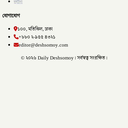
দুর্ঘটনা
যোগাযোগ
১০০, মতিঝিল, ঢাকা
+৮৮০ ২-৯৫৫ ৪৩২১
editor@deshsomoy.com
© ২০২৬ Daily Deshsomoy। সর্বস্বত্ব সংরক্ষিত।