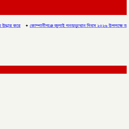
ুলাই গনঅভ্যুত্থান দিবস ২০২৬ উপলক্ষে আলোচনা সভা ও বিশেষ মোনাজাত,