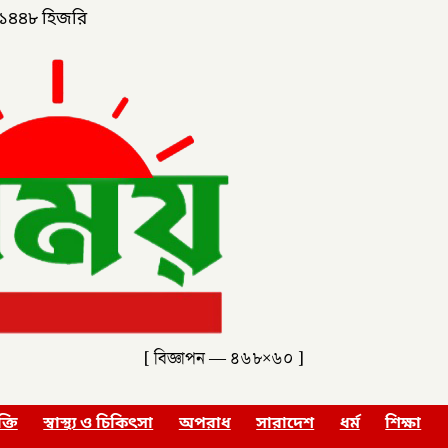
১৪৪৮ হিজরি
[ বিজ্ঞাপন — ৪৬৮×৬০ ]
ক্তি
স্বাস্থ্য ও চিকিৎসা
অপরাধ
সারাদেশ
ধর্ম
শিক্ষা