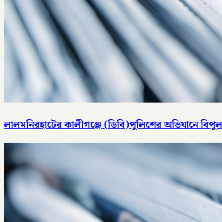
লালমনিরহাটের কালীগঞ্জে (ডিবি)পুলিশের অভিযানে বিপুল 