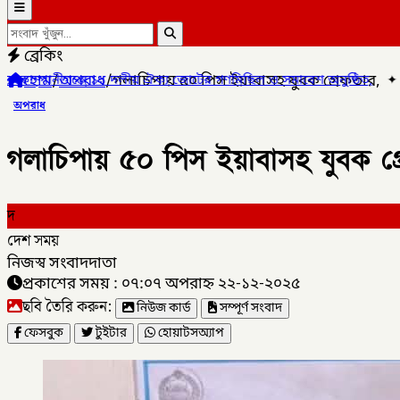
ব্রেকিং
হোম
/
অপরাধ
/
গলাচিপায় ৫০ পিস ইয়াবাসহ যুবক গ্রেফতার,
 জোটের গণমিছিল ও সমাবেশ অনুষ্ঠিত,
✦
লালমনিরহাটের কালীগঞ্জে (ডিবি)পু
অপরাধ
গলাচিপায় ৫০ পিস ইয়াবাসহ যুবক গ্
দ
দেশ সময়
নিজস্ব সংবাদদাতা
প্রকাশের সময় : ০৭:০৭ অপরাহ্ন ২২-১২-২০২৫
ছবি তৈরি করুন:
নিউজ কার্ড
সম্পূর্ণ সংবাদ
ফেসবুক
টুইটার
হোয়াটসঅ্যাপ