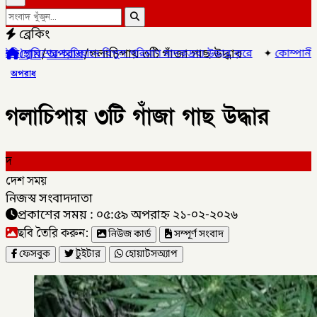
ব্রেকিং
হোম
/
অপরাধ
/
গলাচিপায় ৩টি গাঁজা গাছ উদ্ধার
 বিপুল পরিমাণ মাদকদ্রব্য উদ্ধার করে
✦
কোম্পানীগঞ্জে জুলাই গনঅভ্যু
অপরাধ
গলাচিপায় ৩টি গাঁজা গাছ উদ্ধার
দ
দেশ সময়
নিজস্ব সংবাদদাতা
প্রকাশের সময় : ০৫:৫৯ অপরাহ্ন ২১-০২-২০২৬
ছবি তৈরি করুন:
নিউজ কার্ড
সম্পূর্ণ সংবাদ
ফেসবুক
টুইটার
হোয়াটসঅ্যাপ