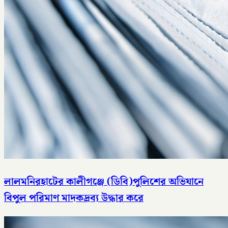
লালমনিরহাটের কালীগঞ্জে (ডিবি)পুলিশের অভিযানে
বিপুল পরিমাণ মাদকদ্রব্য উদ্ধার করে