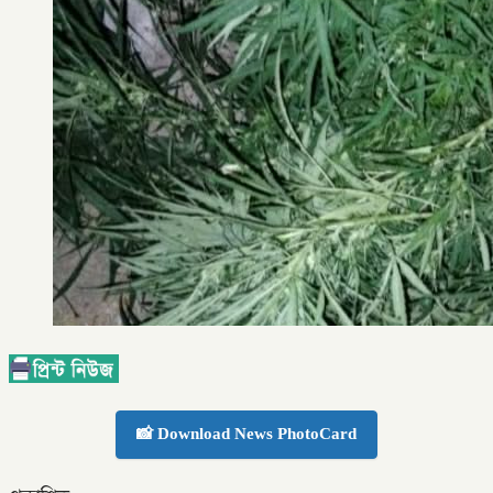
📸 Download News PhotoCard