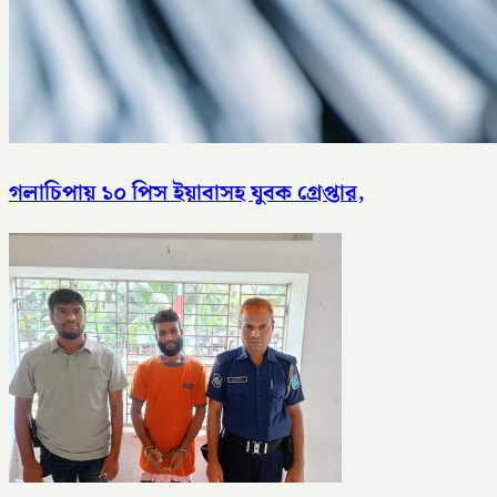
গলাচিপায় ১০ পিস ইয়াবাসহ যুবক গ্রেপ্তার,