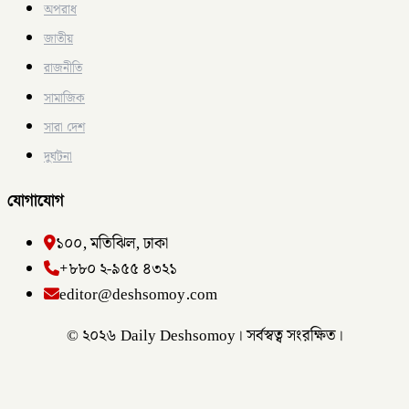
অপরাধ
জাতীয়
রাজনীতি
সামাজিক
সারা দেশ
দুর্ঘটনা
যোগাযোগ
১০০, মতিঝিল, ঢাকা
+৮৮০ ২-৯৫৫ ৪৩২১
editor@deshsomoy.com
© ২০২৬ Daily Deshsomoy। সর্বস্বত্ব সংরক্ষিত।