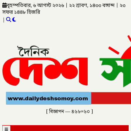
বৃহস্পতিবার, ৬ আগস্ট ২০২৬
|
২২ শ্রাবণ, ১৪৩৩ বঙ্গাব্দ
|
২৩
সফর ১৪৪৮ হিজরি
|
[ বিজ্ঞাপন — ৪৬৮×৬০ ]