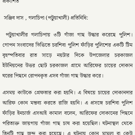
প্রকাশিত
সঞ্জিব দাস , গলাচিপা (পটুয়াখালী) প্রতিনিধি:
পটুয়াখালীর গলাচিপায় ৩টি গাঁজা গাছ উদ্ধার করেছে পুলিশ।
গোপন সংবাদের ভিত্তিতে চরশিবা পুলিশ ফাঁড়ির পুলিশের একটি টিম
বৃহস্পতিবার রাত সাড়ে নয়টার দিকে উপজেলার চরকাজল
ইউনিয়নের উত্তর ছোট চরকাজল গ্রামে আরিফের চায়ের দোকান
ঘরের পিছনে রোপনকৃত এসব গাঁজা গাছ উদ্ধার করে।
এসময় কাউকে গ্রেফতার করা হয়নি। এ বিষয়ে চায়ের দোকানদার
আরিফ কোন মন্তব্য করতে রাজি হয়নি। এ প্রসঙ্গে চরশিবা পুলিশ
ফাঁড়ির ইনচার্জ এসআই কামাল বলেন, আরিফের দোকানের পিছনে
পরিত্যক্ত জায়গায় গাঁজা গাছ চাষ করা হয়েছিল। ঘটনাস্থল থেকে
তিনটি গাছ জব্দ করা হয়েছে। এ ঘটনায় কোন মামলা বা কেউ