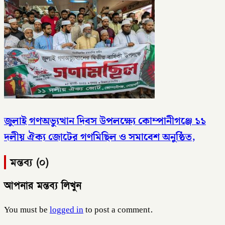
জুলাই গণঅভ্যুত্থান দিবস উপলক্ষ্যে কোম্পানীগঞ্জে ১১
দলীয় ঐক্য জোটের গণমিছিল ও সমাবেশ অনুষ্ঠিত,
মন্তব্য (০)
আপনার মন্তব্য লিখুন
You must be
logged in
to post a comment.