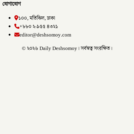
যোগাযোগ
১০০, মতিঝিল, ঢাকা
+৮৮০ ২-৯৫৫ ৪৩২১
editor@deshsomoy.com
© ২০২৬ Daily Deshsomoy। সর্বস্বত্ব সংরক্ষিত।