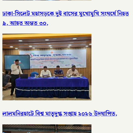
ঢাকা-সিলেট মহাসড়কে দুই বাসের মুখোমুখি সংঘর্ষে নিহত
৯, আহত অন্তত ৩০,
লালমনিরহাটে বিশ্ব মাতৃদুগ্ধ সপ্তাহ ২০২৬ উদযাপিত,