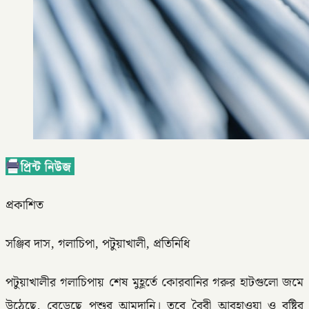
প্রকাশিত
সঞ্জিব দাস, গলাচিপা, পটুয়াখালী, প্রতিনিধি
পটুয়াখালীর গলাচিপায় শেষ মুহূর্তে কোরবানির গরুর হাটগুলো জমে
উঠেছে, বেড়েছে পশুর আমদানি। তবে বৈরী আবহাওয়া ও বৃষ্টির