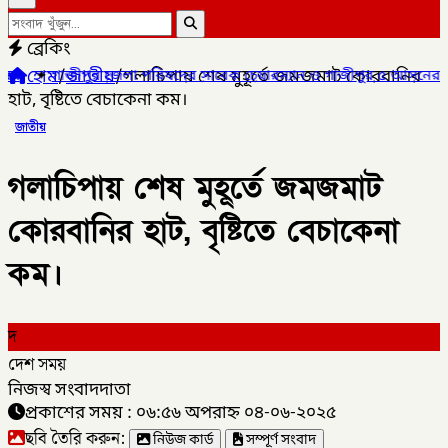
ব্রেকিং
হোম
/
জাতীয়
/
গলাচিপায় শেষ মুহূর্তে জমজমাট কোরবানির
পরিষদের সাবেক চেয়ারম্যান ও গাজীপুর ৫ আসনের সাবেক সংসদ সদস্য আখত
হাট, বৃষ্টিতে বেচাকেনা কম।
জাতীয়
গলাচিপায় শেষ মুহূর্তে জমজমাট
কোরবানির হাট, বৃষ্টিতে বেচাকেনা
কম।
দ
দেশ সময়
নিজস্ব সংবাদদাতা
প্রকাশের সময় : ০৬:৫৬ অপরাহ্ন ০৪-০৬-২০২৫
ছবি তৈরি করুন:
নিউজ কার্ড
সম্পূর্ণ সংবাদ