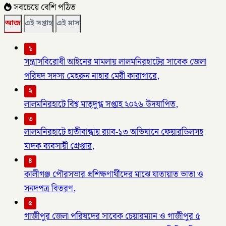
সবচেয়ে বেশি পঠিত
আজ
এই সপ্তাহ
এই মাস
১
সন্ত্রাসবিরোধী আইনের মামলায় লালমনিরহাটের সাবেক জেলা
পরিষদ সদস্য মেহরুন নাহার মেরী কারাগারে,
২
লালমনিরহাটে বিশ্ব মাতৃদুগ্ধ সপ্তাহ ২০২৬ উদযাপিত,
৩
লালমনিরহাটে হাতীবান্ধায় র‌্যাব-১৩ অভিযানে ফেয়ারডিলসহ
মাদক ব্যবসায়ী গ্রেপ্তার,
৪
কালীগঞ্জ পৌরসভার প্রশিক্ষণার্থীদের মাঝে যাতায়াত ভাতা ও
সনদপত্র বিতরণ,
৫
গাজীপুর জেলা পরিষদের সাবেক চেয়ারম্যান ও গাজীপুর ৫