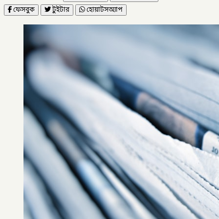
ফেসবুক
টুইটার
হোয়াটসঅ্যাপ