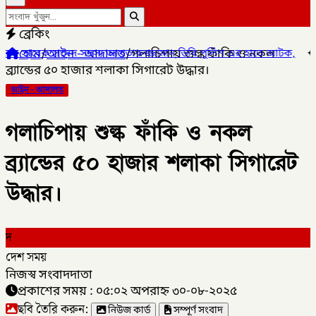
ব্রেকিং
হোম
/
আইন - আদালত
/
গলাচিপায় শুল্ক ফাঁকি ও নকল
ক সংসদ সদস্য আখতারুজ্জামান ডিবি পুলিশ এর হাতে আটক,
✦
কালীগঞ্জ 
ব্র্যান্ডের ৫০ হাজার শলাকা সিগারেট উদ্ধার।
আইন - আদালত
গলাচিপায় শুল্ক ফাঁকি ও নকল
ব্র্যান্ডের ৫০ হাজার শলাকা সিগারেট
উদ্ধার।
দ
দেশ সময়
নিজস্ব সংবাদদাতা
প্রকাশের সময় : ০৫:০২ অপরাহ্ন ৩০-০৮-২০২৫
ছবি তৈরি করুন:
নিউজ কার্ড
সম্পূর্ণ সংবাদ