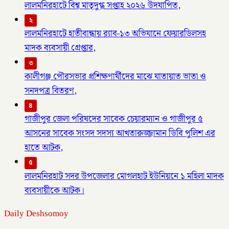
লালমনিরহাটে বিশ্ব মাতৃদুগ্ধ সপ্তাহ ২০২৬ উদযাপিত,
২
লালমনিরহাটে হাতীবান্ধায় র‌্যাব-১৩ অভিযানে ফেয়ারডিলসহ
মাদক ব্যবসায়ী গ্রেপ্তার,
৩
কালীগঞ্জ পৌরসভার প্রশিক্ষণার্থীদের মাঝে যাতায়াত ভাতা ও
সনদপত্র বিতরণ,
৪
গাজীপুর জেলা পরিষদের সাবেক চেয়ারম্যান ও গাজীপুর ৫
আসনের সাবেক সংসদ সদস্য আখতারুজ্জামান ডিবি পুলিশ এর
হাতে আটক,
৫
লালমনিরহাট সদর উপজেলার মোগলহাট ইউনিয়নে ১ মহিলা মাদক
ব্যবসায়ীকে আটক।
Daily Deshsomoy