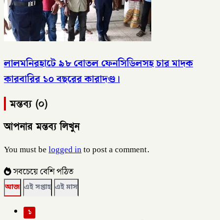
লালমনিরহাটে ৯৮ বোতল ফেনসিডিলসহ চার মাদক
কারবারির ১০ বছরের কারাদণ্ড।
মন্তব্য (০)
আপনার মন্তব্য লিখুন
You must be
logged in
to post a comment.
সবচেয়ে বেশি পঠিত
আজ
এই সপ্তাহ
এই মাস
১