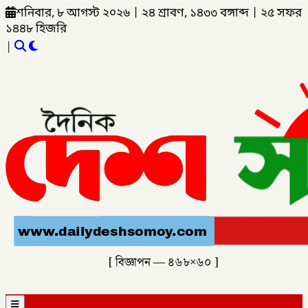
শনিবার, ৮ আগস্ট ২০২৬
|
২৪ শ্রাবণ, ১৪৩৩ বঙ্গাব্দ
|
২৫ সফর
১৪৪৮ হিজরি
|
[ বিজ্ঞাপন — ৪৬৮×৬০ ]