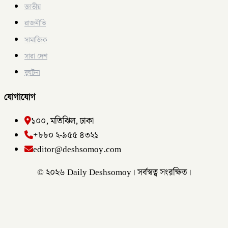
জাতীয়
রাজনীতি
সামাজিক
সারা দেশ
দুর্ঘটনা
যোগাযোগ
১০০, মতিঝিল, ঢাকা
+৮৮০ ২-৯৫৫ ৪৩২১
editor@deshsomoy.com
© ২০২৬ Daily Deshsomoy। সর্বস্বত্ব সংরক্ষিত।