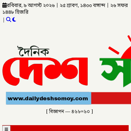
রবিবার, ৯ আগস্ট ২০২৬
|
২৫ শ্রাবণ, ১৪৩৩ বঙ্গাব্দ
|
২৬ সফর
১৪৪৮ হিজরি
|
[ বিজ্ঞাপন — ৪৬৮×৬০ ]