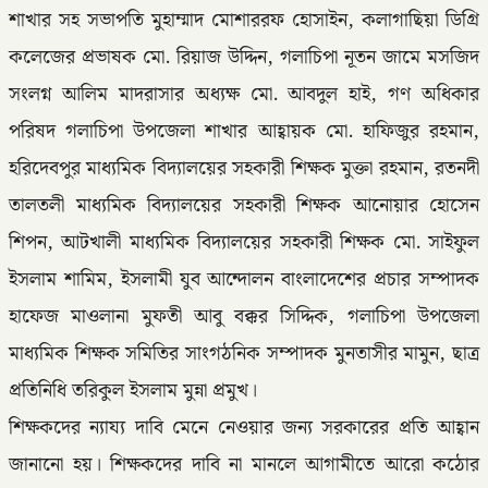
শাখার সহ সভাপতি মুহাম্মাদ মোশাররফ হোসাইন, কলাগাছিয়া ডিগ্রি
কলেজের প্রভাষক মো. রিয়াজ উদ্দিন, গলাচিপা নূতন জামে মসজিদ
সংলগ্ন আলিম মাদরাসার অধ্যক্ষ মো. আবদুল হাই, গণ অধিকার
পরিষদ গলাচিপা উপজেলা শাখার আহ্বায়ক মো. হাফিজুর রহমান,
হরিদেবপুর মাধ্যমিক বিদ্যালয়ের সহকারী শিক্ষক মুক্তা রহমান, রতনদী
তালতলী মাধ্যমিক বিদ্যালয়ের সহকারী শিক্ষক আনোয়ার হোসেন
শিপন, আটখালী মাধ্যমিক বিদ্যালয়ের সহকারী শিক্ষক মো. সাইফুল
ইসলাম শামিম, ইসলামী যুব আন্দোলন বাংলাদেশের প্রচার সম্পাদক
হাফেজ মাওলানা মুফতী আবু বক্কর সিদ্দিক, গলাচিপা উপজেলা
মাধ্যমিক শিক্ষক সমিতির সাংগঠনিক সম্পাদক মুনতাসীর মামুন, ছাত্র
প্রতিনিধি তরিকুল ইসলাম মুন্না প্রমুখ।
শিক্ষকদের ন্যায্য দাবি মেনে নেওয়ার জন্য সরকারের প্রতি আহ্বান
জানানো হয়। শিক্ষকদের দাবি না মানলে আগামীতে আরো কঠোর