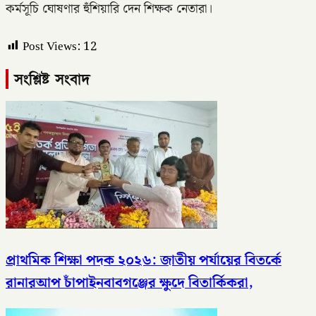
কর্মসূচি ঘোষণার হুঁশিয়ারি দেন শিক্ষক নেতারা।
Post Views:
12
সংশ্লিষ্ট সংবাদ
প্রাথমিক শিক্ষা পদক ২০২৬: জাতীয় পর্যায়ের বিতর্কে
রানারআপ চাঁপাইনবাবগঞ্জের ক্ষুদে বিতার্কিকরা,