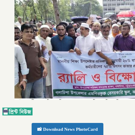
📸 Download News PhotoCard