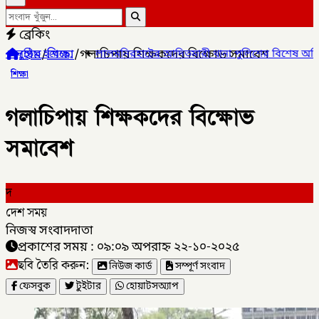
ব্রেকিং
হোম
/
শিক্ষা
/
গলাচিপায় শিক্ষকদের বিক্ষোভ সমাবেশ
ছে,
✦
লালমনিরহাটের আদিতমারী থানা পুলিশের বিশেষ অভিযানে , মাদক সম
শিক্ষা
গলাচিপায় শিক্ষকদের বিক্ষোভ
সমাবেশ
দ
দেশ সময়
নিজস্ব সংবাদদাতা
প্রকাশের সময় : ০৯:০৯ অপরাহ্ন ২২-১০-২০২৫
ছবি তৈরি করুন:
নিউজ কার্ড
সম্পূর্ণ সংবাদ
ফেসবুক
টুইটার
হোয়াটসঅ্যাপ