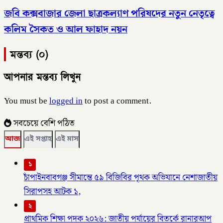
জবি কক্সবাজার জেলা ছাত্রকল্যাণ পরিষদের নতুন নেতৃত্বে
কলিম সৈকত ও আল ফাহাদ নয়ন
মন্তব্য (০)
আপনার মন্তব্য লিখুন
You must be
logged in
to post a comment.
সবচেয়ে বেশি পঠিত
আজ
এই সপ্তাহ
এই মাস
১
চাঁপাইনবাবগঞ্জ সীমান্তে ৫৯ বিজিবির পৃথক অভিযানে নেশাজাতীয়
সিরাপসহ আটক ১,
২
প্রাথমিক শিক্ষা পদক ২০২৬: জাতীয় পর্যায়ের বিতর্কে রানারআপ