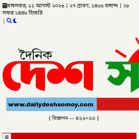
মঙ্গলবার, ১১ আগস্ট ২০২৬
|
২৭ শ্রাবণ, ১৪৩৩ বঙ্গাব্দ
|
২৮
সফর ১৪৪৮ হিজরি
|
[ বিজ্ঞাপন — ৪৬৮×৬০ ]