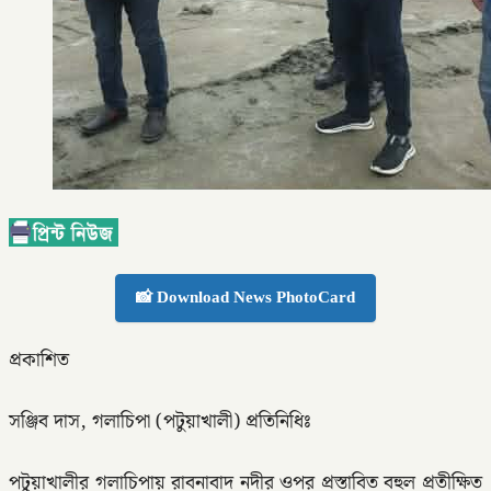
📸 Download News PhotoCard
প্রকাশিত
সঞ্জিব দাস, গলাচিপা (পটুয়াখালী) প্রতিনিধিঃ
পটুয়াখালীর গলাচিপায় রাবনাবাদ নদীর ওপর প্রস্তাবিত বহুল প্রতীক্ষিত