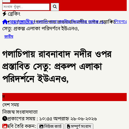
ব্রেকিং
হোম
/
জাতীয়
/
গলাচিপায় রাবনাবাদ নদীর ওপর প্রস্তাবিত
 বোতল নেশা জাতীয় সিরাপসহ আটক -১,
✦
শিবগঞ্জে এসএসসিতে এক বিষয়ে 
সেতু: প্রকল্প এলাকা পরিদর্শনে ইউএনও,
জাতীয়
গলাচিপায় রাবনাবাদ নদীর ওপর
প্রস্তাবিত সেতু: প্রকল্প এলাকা
পরিদর্শনে ইউএনও,
দ
দেশ সময়
নিজস্ব সংবাদদাতা
প্রকাশের সময় : ১০:৫৫ অপরাহ্ন ২৯-০৬-২০২৬
ছবি তৈরি করুন:
নিউজ কার্ড
সম্পূর্ণ সংবাদ