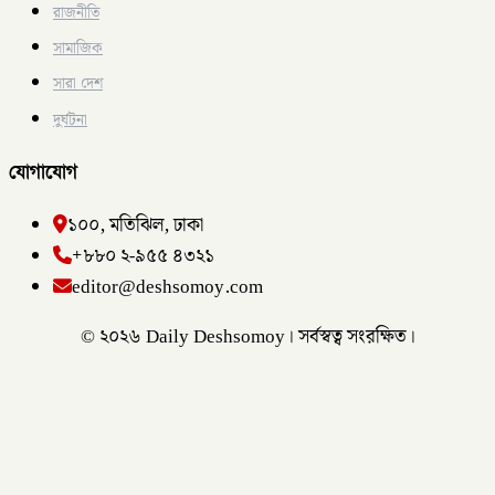
রাজনীতি
সামাজিক
সারা দেশ
দুর্ঘটনা
যোগাযোগ
১০০, মতিঝিল, ঢাকা
+৮৮০ ২-৯৫৫ ৪৩২১
editor@deshsomoy.com
© ২০২৬ Daily Deshsomoy। সর্বস্বত্ব সংরক্ষিত।