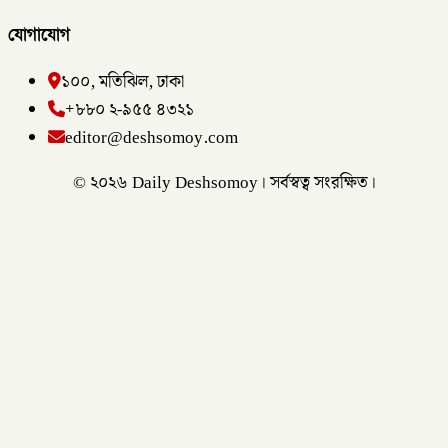
যোগাযোগ
১০০, মতিঝিল, ঢাকা
+৮৮০ ২-৯৫৫ ৪৩২১
editor@deshsomoy.com
© ২০২৬ Daily Deshsomoy। সর্বস্বত্ব সংরক্ষিত।