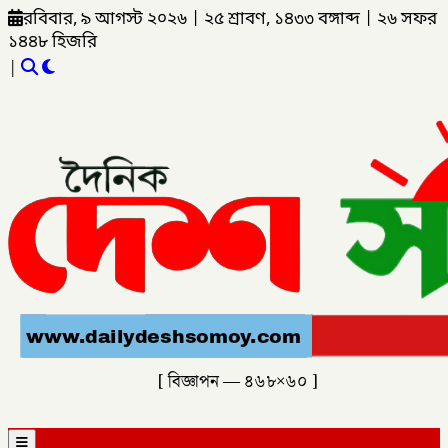
রবিবার, ৯ আগস্ট ২০২৬
|
২৫ শ্রাবণ, ১৪৩৩ বঙ্গাব্দ
|
২৬ সফর
১৪৪৮ হিজরি
|
[ বিজ্ঞাপন — ৪৬৮×৬০ ]