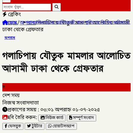
ব্রেকিং
হোম
/
অপরাধ
/
গলাচিপায় যৌতুক মামলার আলোচিত আসামী
ালমনিরহাটের আদিতমারী থানা পুলিশের বিশেষ অভিযানে , মাদক সম্রাট মাই
ঢাকা থেকে গ্রেফতার
অপরাধ
গলাচিপায় যৌতুক মামলার আলোচিত
আসামী ঢাকা থেকে গ্রেফতার
দ
দেশ সময়
নিজস্ব সংবাদদাতা
প্রকাশের সময় : ০৩:০১ অপরাহ্ন ০১-০৭-২০২৫
ছবি তৈরি করুন:
নিউজ কার্ড
সম্পূর্ণ সংবাদ
ফেসবুক
টুইটার
হোয়াটসঅ্যাপ