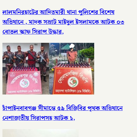
লালমনিরহাটের আদিতমারী থানা পুলিশের বিশেষ
অভিযানে , মাদক সম্রাট মাইদুল ইসলামকে আটক ০৩
বোতল স্কাফ সিরাপ উদ্ধার,
চাঁপাইনবাবগঞ্জ সীমান্তে ৫৯ বিজিবির পৃথক অভিযানে
নেশাজাতীয় সিরাপসহ আটক ১,