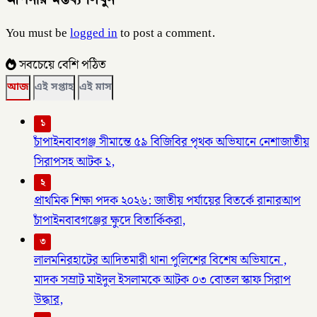
You must be
logged in
to post a comment.
সবচেয়ে বেশি পঠিত
আজ
এই সপ্তাহ
এই মাস
১
চাঁপাইনবাবগঞ্জ সীমান্তে ৫৯ বিজিবির পৃথক অভিযানে নেশাজাতীয়
সিরাপসহ আটক ১,
২
প্রাথমিক শিক্ষা পদক ২০২৬: জাতীয় পর্যায়ের বিতর্কে রানারআপ
চাঁপাইনবাবগঞ্জের ক্ষুদে বিতার্কিকরা,
৩
লালমনিরহাটের আদিতমারী থানা পুলিশের বিশেষ অভিযানে ,
মাদক সম্রাট মাইদুল ইসলামকে আটক ০৩ বোতল স্কাফ সিরাপ
উদ্ধার,