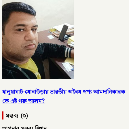
হালুয়াঘাট-ধোবাউড়ায় ভারতীয় অবৈধ পণ্য আমদানিকারক
কে এই গরু আলম?
মন্তব্য (০)
আপনার মন্তব্য লিখুন