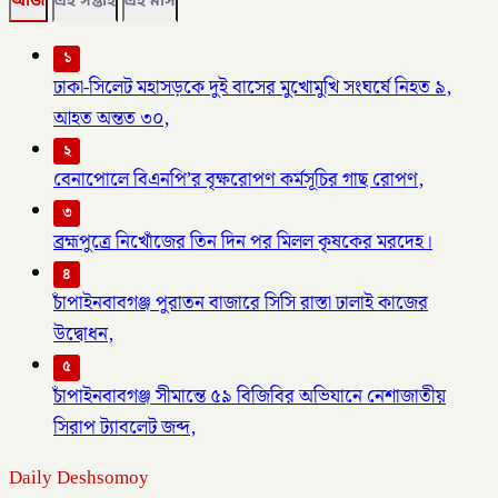
আজ
এই সপ্তাহ
এই মাস
১
ঢাকা-সিলেট মহাসড়কে দুই বাসের মুখোমুখি সংঘর্ষে নিহত ৯,
আহত অন্তত ৩০,
২
বেনাপোলে বিএনপি’র বৃক্ষরোপণ কর্মসূচির গাছ রোপণ,
৩
ব্রহ্মপুত্রে নিখোঁজের তিন দিন পর মিলল কৃষকের মরদেহ।
৪
চাঁপাইনবাবগঞ্জ পুরাতন বাজারে সিসি রাস্তা ঢালাই কাজের
উদ্বোধন,
৫
চাঁপাইনবাবগঞ্জ সীমান্তে ৫৯ বিজিবির অভিযানে নেশাজাতীয়
সিরাপ ট্যাবলেট জব্দ,
Daily Deshsomoy