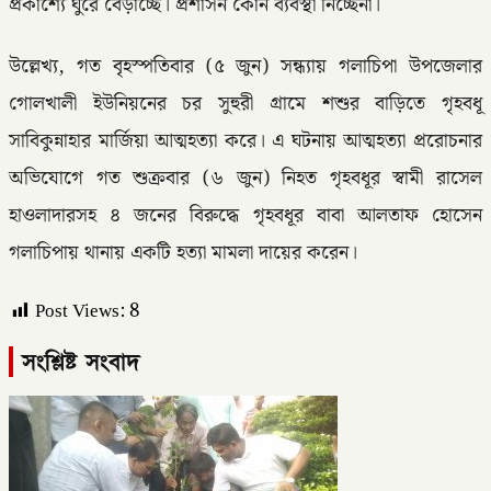
প্রকাশ্যে ঘুরে বেড়াচ্ছে। প্রশাসন কোন ব্যবস্থা নিচ্ছেনা।
উল্লেখ্য, গত বৃহস্পতিবার (৫ জুন) সন্ধ্যায় গলাচিপা উপজেলার
গোলখালী ইউনিয়নের চর সুহুরী গ্রামে শশুর বাড়িতে গৃহবধূ
সাবিকুন্নাহার মার্জিয়া আত্মহত্যা করে। এ ঘটনায় আত্মহত্যা প্ররোচনার
অভিযোগে গত শুক্রবার (৬ জুন) নিহত গৃহবধূর স্বামী রাসেল
হাওলাদারসহ ৪ জনের বিরুদ্ধে গৃহবধূর বাবা আলতাফ হোসেন
গলাচিপায় থানায় একটি হত্যা মামলা দায়ের করেন।
Post Views:
8
সংশ্লিষ্ট সংবাদ