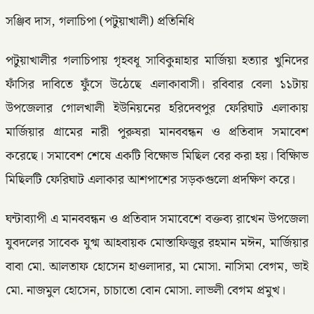
সঞ্জিব দাস, গলাচিপা (পটুয়াখালী) প্রতিনিধি
পটুয়াখালীর গলাচিপায় গৃহবধূ সাবিকুন্নাহার মার্জিয়া হত্যার খুনিদের
ফাঁসির দাবিতে ফুঁসে উঠেছে এলাকাবাসী। রবিবার বেলা ১১টায়
উপজেলার গোলখালী ইউনিয়নের হরিদেবপুর ফেরিঘাট এলাকায়
মার্জিয়ার গ্রামের নারী পুরুষরা মানববন্ধন ও প্রতিবাদ সমাবেশ
করেছে। সমাবেশ শেষে একটি বিক্ষোভ মিছিল বের করা হয়। বিক্ষিাভ
মিছিলটি ফেরিঘাট এলাকার আশপাশের সড়কগুলো প্রদক্ষিণ করে।
ঘন্টাব্যাপী এ মানববন্ধন ও প্রতিবাদ সমাবেশে বক্তব্য রাখেন উপজেলা
যুবদলের সাবেক যুগ্ম আহবায়ক মোস্তাফিজুর রহমান মঈন, মার্জিয়ার
বাবা মো. আলতাফ হোসেন হাওলাদার, মা মোসা. নাসিমা বেগম, ভাই
মো. নাজমুল হোসেন, চাচাতো বোন মোসা. লাভলী বেগম প্রমুখ।