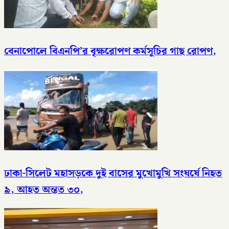
বেনাপোলে বিএনপি’র বৃক্ষরোপণ কর্মসূচির গাছ রোপণ,
ঢাকা-সিলেট মহাসড়কে দুই বাসের মুখোমুখি সংঘর্ষে নিহত
৯, আহত অন্তত ৩০,