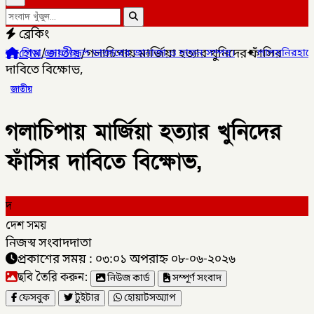
ব্রেকিং
হোম
/
জাতীয়
/
গলাচিপায় মার্জিয়া হত্যার খুনিদের ফাঁসির
 তোফাজ্জল ডাক্তারের জানাজা ও দাফন সম্পন্ন।
✦
লালমনিরহাটের ৫ উপজেল
দাবিতে বিক্ষোভ,
জাতীয়
গলাচিপায় মার্জিয়া হত্যার খুনিদের
ফাঁসির দাবিতে বিক্ষোভ,
দ
দেশ সময়
নিজস্ব সংবাদদাতা
প্রকাশের সময় : ০৩:০১ অপরাহ্ন ০৮-০৬-২০২৬
ছবি তৈরি করুন:
নিউজ কার্ড
সম্পূর্ণ সংবাদ
ফেসবুক
টুইটার
হোয়াটসঅ্যাপ