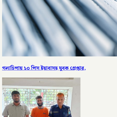
গলাচিপায় ১০ পিস ইয়াবাসহ যুবক গ্রেপ্তার,