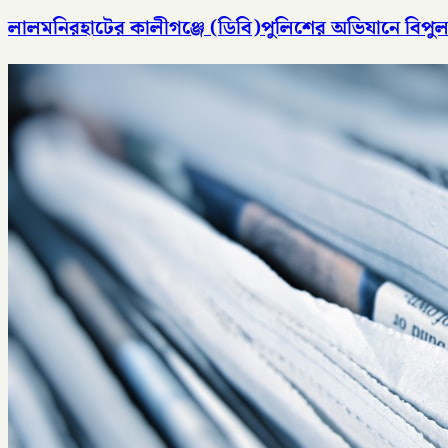
লালমনিরহাটের কালীগঞ্জে (ডিবি)পুলিশের অভিযানে বিপুল 