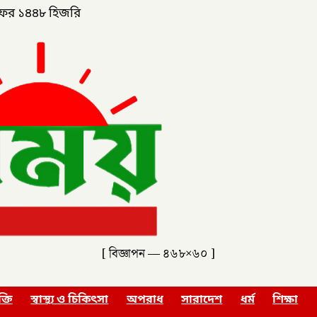
ফর ১৪৪৮ হিজরি
[ বিজ্ঞাপন — ৪৬৮×৬০ ]
ক্তি
স্বাস্থ্য ও চিকিৎসা
অপরাধ
সারাদেশ
ধর্ম
শিক্ষা