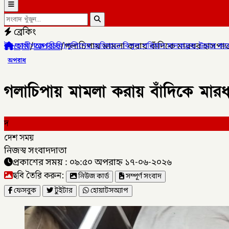
ব্রেকিং
হোম
/
অপরাধ
/
গলাচিপায় মামলা করায় বাঁদিকে মারধর হাসপাতা
ে বিপুল পরিমাণ মাদকদ্রব্য উদ্ধার করে
✦
কোম্পানীগঞ্জে জুলাই গনঅভ্য
অপরাধ
গলাচিপায় মামলা করায় বাঁদিকে মারধ
দ
দেশ সময়
নিজস্ব সংবাদদাতা
প্রকাশের সময় : ০৯:৫০ অপরাহ্ন ১৭-০৬-২০২৬
ছবি তৈরি করুন:
নিউজ কার্ড
সম্পূর্ণ সংবাদ
ফেসবুক
টুইটার
হোয়াটসঅ্যাপ