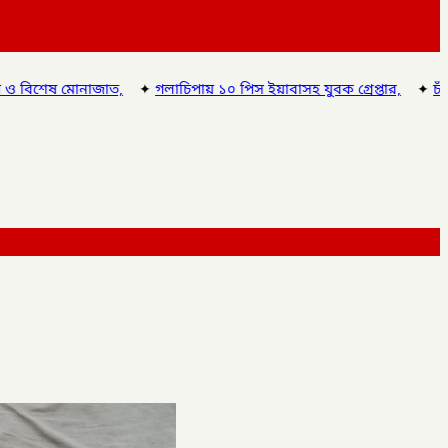
০ পিস ইয়াবাসহ যুবক গ্রেপ্তার,
✦
চাঁপাইনবাবগঞ্জে ডিএনসির উদ্যোগে জুলা