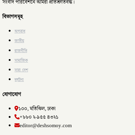
সংবাদ পরিবেশনে আমরা প্রতিশ্রুতিবদ্ধ।
বিভাগসমূহ
অপরাধ
জাতীয়
রাজনীতি
সামাজিক
সারা দেশ
দুর্ঘটনা
যোগাযোগ
১০০, মতিঝিল, ঢাকা
+৮৮০ ২-৯৫৫ ৪৩২১
editor@deshsomoy.com