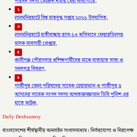
পরিষদ সদস্য মেহরুন নাহার মেরী কারাগারে,
২
লালমনিরহাটে বিশ্ব মাতৃদুগ্ধ সপ্তাহ ২০২৬ উদযাপিত,
৩
লালমনিরহাটে হাতীবান্ধায় র‌্যাব-১৩ অভিযানে ফেয়ারডিলসহ
মাদক ব্যবসায়ী গ্রেপ্তার,
৪
কালীগঞ্জ পৌরসভার প্রশিক্ষণার্থীদের মাঝে যাতায়াত ভাতা ও
সনদপত্র বিতরণ,
৫
গাজীপুর জেলা পরিষদের সাবেক চেয়ারম্যান ও গাজীপুর ৫
আসনের সাবেক সংসদ সদস্য আখতারুজ্জামান ডিবি পুলিশ এর
হাতে আটক,
Daily Deshsomoy
বাংলাদেশের শীর্ষস্থানীয় অনলাইন সংবাদমাধ্যম। নির্ভরযোগ্য ও নিরপেক্ষ