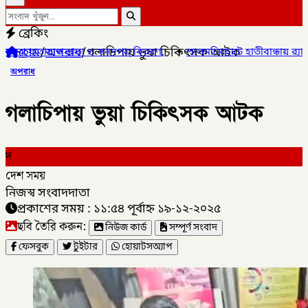
ব্রেকিং
হোম
/
অপরাধ
/
গলাচিপায় ভুয়া চিকিৎসক আটক
া ও সনদপত্র বিতরণ,
✦
লালমনিরহাটে হাতীবান্ধায় র‌্যাব-১৩ অভিযানে ফেয়ারড
অপরাধ
গলাচিপায় ভুয়া চিকিৎসক আটক
দ
দেশ সময়
নিজস্ব সংবাদদাতা
প্রকাশের সময় : ১১:৫৪ পূর্বাহ্ন ১৯-১২-২০২৫
ছবি তৈরি করুন:
নিউজ কার্ড
সম্পূর্ণ সংবাদ
ফেসবুক
টুইটার
হোয়াটসঅ্যাপ