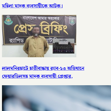
মহিলা মাদক ব্যবসায়ীকে আটক।
লালমনিরহাটে হাতীবান্ধায় র‌্যাব-১৩ অভিযানে
ফেয়ারডিলসহ মাদক ব্যবসায়ী গ্রেপ্তার,