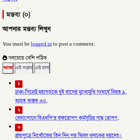
মন্তব্য (০)
আপনার মন্তব্য লিখুন
You must be
logged in
to post a comment.
সবচেয়ে বেশি পঠিত
আজ
এই সপ্তাহ
এই মাস
১
ঢাকা-সিলেট মহাসড়কে দুই বাসের মুখোমুখি সংঘর্ষে নিহত ৯,
আহত অন্তত ৩০,
২
বেনাপোলে বিএনপি’র বৃক্ষরোপণ কর্মসূচির গাছ রোপণ,
৩
ব্রহ্মপুত্রে নিখোঁজের তিন দিন পর মিলল কৃষকের মরদেহ।