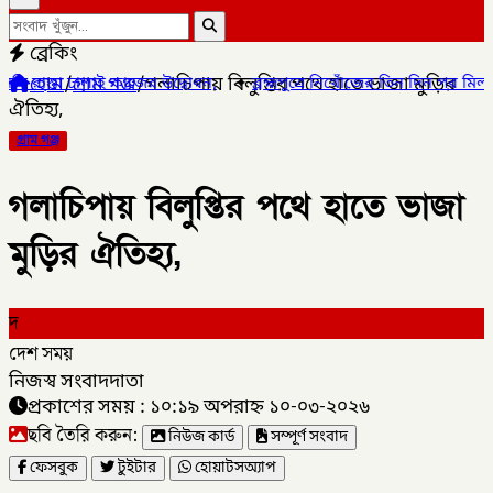
ব্রেকিং
হোম
/
গ্রাম গঞ্জ
/
গলাচিপায় বিলুপ্তির পথে হাতে ভাজা মুড়ির
ঢালাই কাজের উদ্বোধন,
✦
ব্রহ্মপুত্রে নিখোঁজের তিন দিন পর মিলল কৃষকের 
ঐতিহ্য,
গ্রাম গঞ্জ
গলাচিপায় বিলুপ্তির পথে হাতে ভাজা
মুড়ির ঐতিহ্য,
দ
দেশ সময়
নিজস্ব সংবাদদাতা
প্রকাশের সময় : ১০:১৯ অপরাহ্ন ১০-০৩-২০২৬
ছবি তৈরি করুন:
নিউজ কার্ড
সম্পূর্ণ সংবাদ
ফেসবুক
টুইটার
হোয়াটসঅ্যাপ