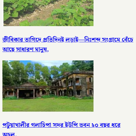
জীবিকার তাগিদে প্রতিদিনই লড়াই—নিঃশব্দ সংগ্রামে বেঁচে
আছে সাধারণ মানুষ,
পটুয়াখালীর গলাচিপা সদর ইউপি ভবন ২০ বছর ধরে
অচল,