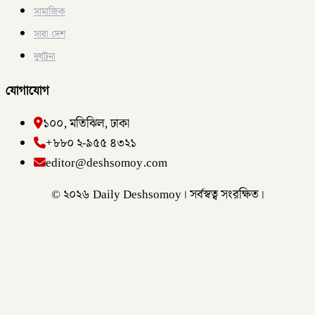
সামাজিক
সারা দেশ
দুর্ঘটনা
যোগাযোগ
১০০, মতিঝিল, ঢাকা
+৮৮০ ২-৯৫৫ ৪৩২১
editor@deshsomoy.com
© ২০২৬ Daily Deshsomoy। সর্বস্বত্ব সংরক্ষিত।