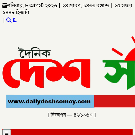
শনিবার, ৮ আগস্ট ২০২৬
|
২৪ শ্রাবণ, ১৪৩৩ বঙ্গাব্দ
|
২৫ সফর
১৪৪৮ হিজরি
|
[ বিজ্ঞাপন — ৪৬৮×৬০ ]