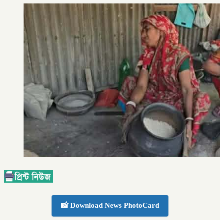
📸 Download News PhotoCard