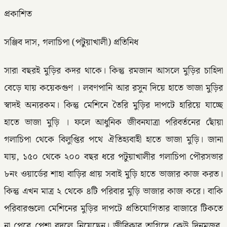
প্রকাশিত
সঞ্জিব দাস, গলাচিপা (পটুয়াখালী) প্রতিনিধ
সারা বছরই মুড়ির কদর থাকে। কিন্তু রমজান আসলে মুড়ির চাহিদা
বেড়ে যায় কয়েকগুণ । লবণপানি আর রসুন দিয়ে হাতে ভাজা মুড়ির
স্বাদই অন্যরকম। কিন্তু মেশিনে তৈরি মুড়ির দাপটে হারিয়ে যাচ্ছে
হাতে ভাজা মুড়ি । ফলে আধুনিক জীবনযাত্রা পরিবর্তনের ছোঁয়া
গলাচিপা থেকে বিলুপ্তির পথে ঐতিহ্যবাহী হাতে ভাজা মুড়ি। জানা
যায়, ১৫০ থেকে ২০০ বছর ধরে পটুয়াখালীর গলাচিপা পৌরসভার
৮নং ওয়ার্ডের শাহা বাড়ির প্রায় সবাই মুড়ি হাতে ভাজার কাজ করত।
কিন্তু এখন মাত্র ২ থেকে ৪টি পরিবার মুড়ি ভাজার কাজ করে। বাকি
পরিবারগুলো মেশিনের মুড়ির দাপটে প্রতিযোগিতার বাজারে টিকতে
না পেরে পেশা বদলে নিয়েছেন। জীবিকার তাগিদে কেউ দিনমজুর,