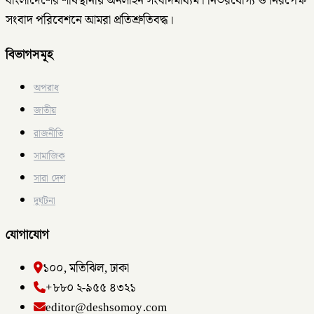
বাংলাদেশের শীর্ষস্থানীয় অনলাইন সংবাদমাধ্যম। নির্ভরযোগ্য ও নিরপেক্ষ
সংবাদ পরিবেশনে আমরা প্রতিশ্রুতিবদ্ধ।
বিভাগসমূহ
অপরাধ
জাতীয়
রাজনীতি
সামাজিক
সারা দেশ
দুর্ঘটনা
যোগাযোগ
১০০, মতিঝিল, ঢাকা
+৮৮০ ২-৯৫৫ ৪৩২১
editor@deshsomoy.com