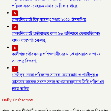
পরিষদ সদস্য মেহরুন নাহার মেরী কারাগারে,
২
লালমনিরহাটে বিশ্ব মাতৃদুগ্ধ সপ্তাহ ২০২৬ উদযাপিত,
৩
লালমনিরহাটে হাতীবান্ধায় র‌্যাব-১৩ অভিযানে ফেয়ারডিলসহ
মাদক ব্যবসায়ী গ্রেপ্তার,
৪
কালীগঞ্জ পৌরসভার প্রশিক্ষণার্থীদের মাঝে যাতায়াত ভাতা ও
সনদপত্র বিতরণ,
৫
গাজীপুর জেলা পরিষদের সাবেক চেয়ারম্যান ও গাজীপুর ৫
আসনের সাবেক সংসদ সদস্য আখতারুজ্জামান ডিবি পুলিশ এর
হাতে আটক,
Daily Deshsomoy