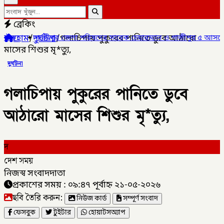
ব্রেকিং
হোম
/
দুর্ঘটনা
/
গলাচিপায় পুকুরের পানিতে ডুবে আঠারো
জীপুর জেলা পরিষদের সাবেক চেয়ারম্যান ও গাজীপুর ৫ আসনের সাবেক সংস
মাসের শিশুর মৃ*ত্যু,
দুর্ঘটনা
গলাচিপায় পুকুরের পানিতে ডুবে
আঠারো মাসের শিশুর মৃ*ত্যু,
দ
দেশ সময়
নিজস্ব সংবাদদাতা
প্রকাশের সময় : ০৯:৪৭ পূর্বাহ্ন ২১-০৫-২০২৬
ছবি তৈরি করুন:
নিউজ কার্ড
সম্পূর্ণ সংবাদ
ফেসবুক
টুইটার
হোয়াটসঅ্যাপ