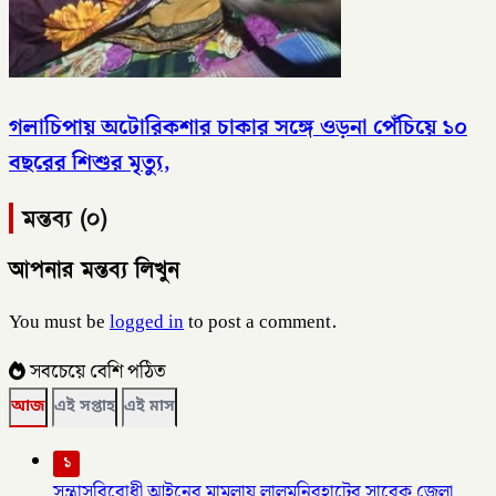
গলাচিপায় অটোরিকশার চাকার সঙ্গে ওড়না পেঁচিয়ে ১০
বছরের শিশুর মৃত্যু,
মন্তব্য (০)
আপনার মন্তব্য লিখুন
You must be
logged in
to post a comment.
সবচেয়ে বেশি পঠিত
আজ
এই সপ্তাহ
এই মাস
১
সন্ত্রাসবিরোধী আইনের মামলায় লালমনিরহাটের সাবেক জেলা