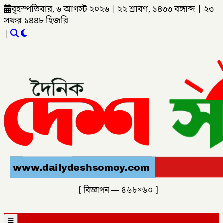
বৃহস্পতিবার, ৬ আগস্ট ২০২৬
|
২২ শ্রাবণ, ১৪৩৩ বঙ্গাব্দ
|
২৩
সফর ১৪৪৮ হিজরি
|
[ বিজ্ঞাপন — ৪৬৮×৬০ ]