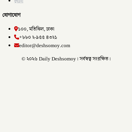
দুর্ঘটনা
যোগাযোগ
১০০, মতিঝিল, ঢাকা
+৮৮০ ২-৯৫৫ ৪৩২১
editor@deshsomoy.com
© ২০২৬ Daily Deshsomoy। সর্বস্বত্ব সংরক্ষিত।