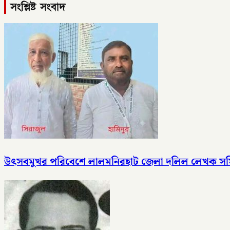
সংশ্লিষ্ট সংবাদ
উৎসবমুখর পরিবেশে লালমনিরহাট জেলা দলিল লেখক সমিতির ত্