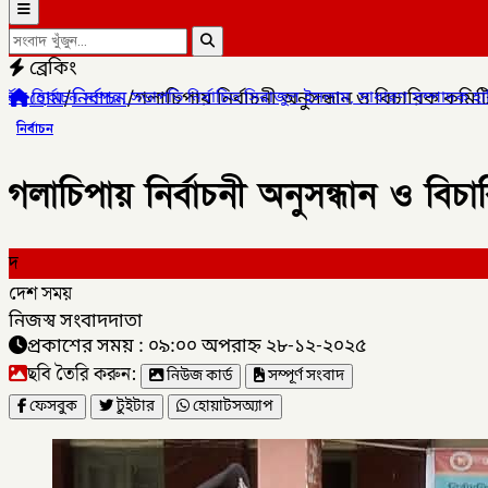
ব্রেকিং
হোম
/
নির্বাচন
/
গলাচিপায় নির্বাচনী অনুসন্ধান ও বিচারিক কমিটি
ভাপতি নির্বাচিত সিরাজুল ইসলাম, সাধারণ সম্পাদক হামিদুর রহমান ,
✦
সাপ
নির্বাচন
গলাচিপায় নির্বাচনী অনুসন্ধান ও বিচা
দ
দেশ সময়
নিজস্ব সংবাদদাতা
প্রকাশের সময় : ০৯:০০ অপরাহ্ন ২৮-১২-২০২৫
ছবি তৈরি করুন:
নিউজ কার্ড
সম্পূর্ণ সংবাদ
ফেসবুক
টুইটার
হোয়াটসঅ্যাপ