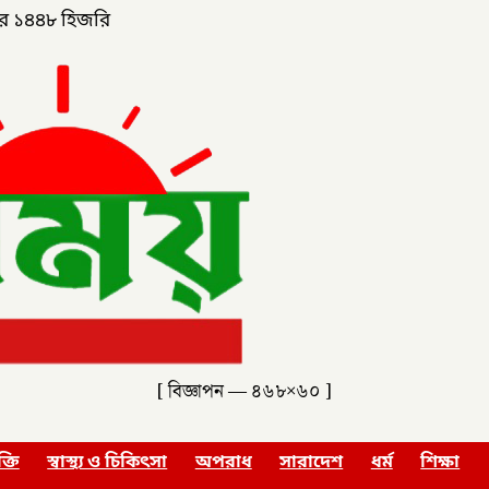
র ১৪৪৮ হিজরি
[ বিজ্ঞাপন — ৪৬৮×৬০ ]
ক্তি
স্বাস্থ্য ও চিকিৎসা
অপরাধ
সারাদেশ
ধর্ম
শিক্ষা