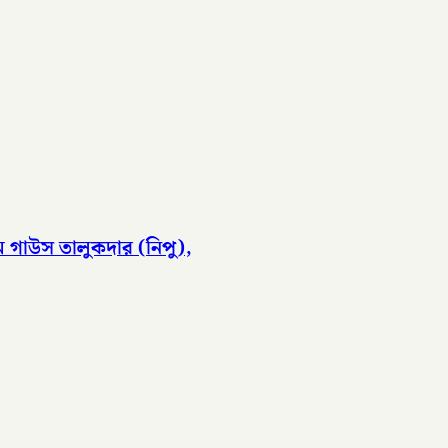
ম গাউস তালুকদার (নিপু),