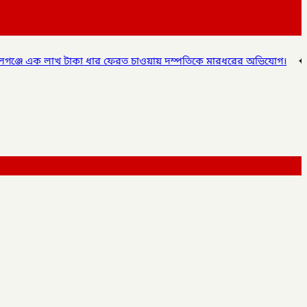
ধার ফেরত চাওয়ায় দম্পতিকে মারধরের অভিযোগ।
✦
গোপালগঞ্জে ৮০ বোতল ফ