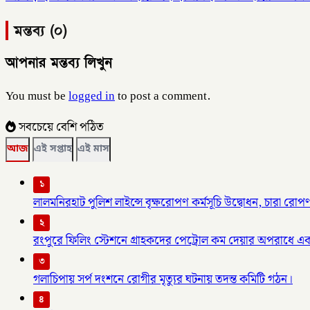
মন্তব্য (০)
আপনার মন্তব্য লিখুন
You must be
logged in
to post a comment.
সবচেয়ে বেশি পঠিত
আজ
এই সপ্তাহ
এই মাস
১
লালমনিরহাট পুলিশ লাইন্সে বৃক্ষরোপণ কর্মসূচি উদ্বোধন, চারা র
২
রংপুরে ফিলিং স্টেশনে গ্রাহকদের পেট্রোল কম দেয়ার অপরাধে এক
৩
গলাচিপায় সর্প দংশনে রোগীর মৃত্যুর ঘটনায় তদন্ত কমিটি গঠন।
৪