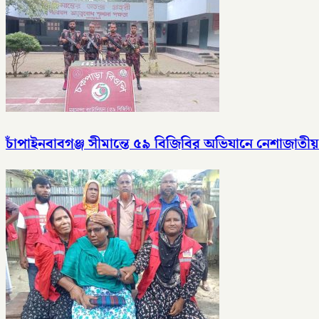
চাঁপাইনবাবগঞ্জ সীমান্তে ৫৯ বিজিবির অভিযানে নেশাজাতীয়