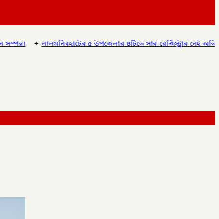
র ৫ উপজেলার ৪টিতে সাব-রেজিস্ট্রার নেই অতিরিক্ত দায়িত্বে চলছে অফিস, ভ