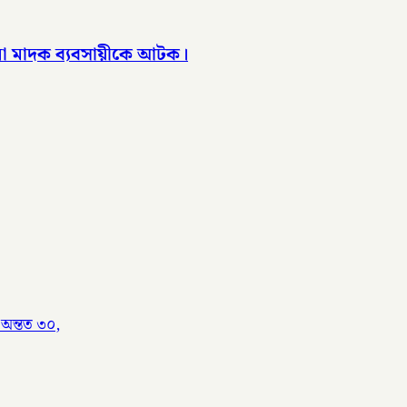
া মাদক ব্যবসায়ীকে আটক।
 অন্তত ৩০,