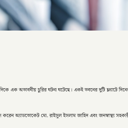
িকে এক অভাবনীয় চুরির ঘটনা ঘটেছে। একই ভবনের দুটি ফ্ল্যাটে দিনে
স করেন অ্যাডভোকেট মো. রাইসুল ইসলাম জাহিদ এবং জনস্বাস্থ্য সহকা