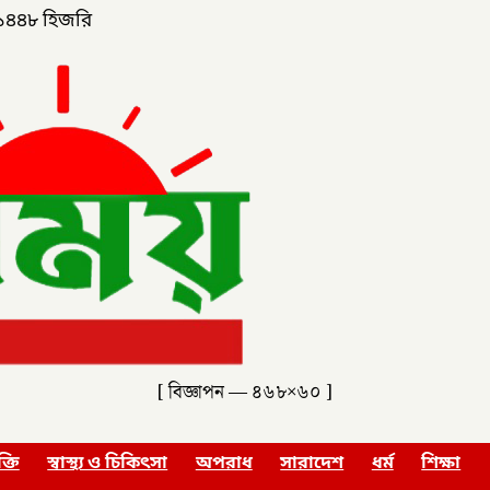
১৪৪৮ হিজরি
[ বিজ্ঞাপন — ৪৬৮×৬০ ]
ক্তি
স্বাস্থ্য ও চিকিৎসা
অপরাধ
সারাদেশ
ধর্ম
শিক্ষা