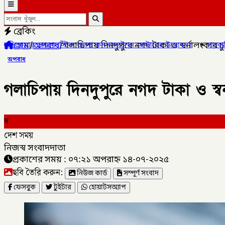
ব্রেকিং
হোম
/
অপরাধ
/
গলাচিপায় দিনদুপুরে নগদ টাকা ও স্বর্নালংকার চু
অ্যান্ড কনসালটেশন সেন্টারের উদ্বোধন।
✦
সাংবাদিক মোয়াজ্জেম হোসেন রাস
অপরাধ
গলাচিপায় দিনদুপুরে নগদ টাকা ও স্বর্
দ
দেশ সময়
নিজস্ব সংবাদদাতা
প্রকাশের সময় : ০৭:২১ অপরাহ্ন ১৪-০৭-২০২৫
ছবি তৈরি করুন:
নিউজ কার্ড
সম্পূর্ণ সংবাদ
ফেসবুক
টুইটার
হোয়াটসঅ্যাপ