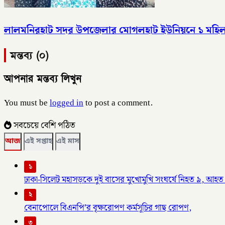
লালমনিরহাট সদর উপজেলার মোগলহাট ইউনিয়নে ১ মহিল
মন্তব্য (০)
আপনার মন্তব্য লিখুন
You must be
logged in
to post a comment.
সবচেয়ে বেশি পঠিত
আজ
এই সপ্তাহ
এই মাস
১
ঢাকা-সিলেট মহাসড়কে দুই বাসের মুখোমুখি সংঘর্ষে নিহত ৯, আহত
২
বেনাপোলে বিএনপি’র বৃক্ষরোপণ কর্মসূচির গাছ রোপণ,
৩