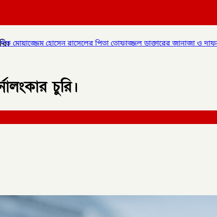
রি।
েলের পিতা তোফাজ্জল ডাক্তারের জানাজা ও দাফন সম্পন্ন।
✦
লালমনিরহাটে
নালংকার চুরি।