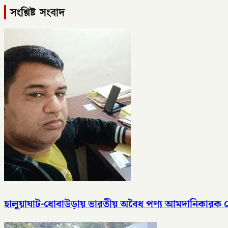
সংশ্লিষ্ট সংবাদ
হালুয়াঘাট-ধোবাউড়ায় ভারতীয় অবৈধ পণ্য আমদানিকারক