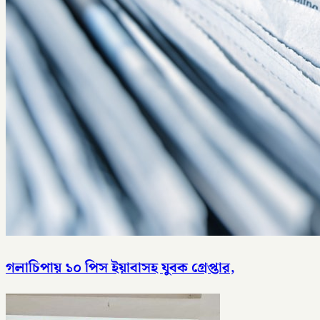
গলাচিপায় ১০ পিস ইয়াবাসহ যুবক গ্রেপ্তার,