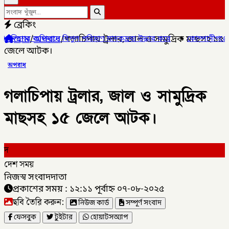
ব্রেকিং
হোম
/
অপরাধ
/
গলাচিপায় ট্রলার, জাল ও সামুদ্রিক মাছসহ ১৫
ল পরিমাণ মাদকদ্রব্য উদ্ধার করে
✦
কোম্পানীগঞ্জে জুলাই গনঅভ্যুত্থান
জেলে আটক।
অপরাধ
গলাচিপায় ট্রলার, জাল ও সামুদ্রিক
মাছসহ ১৫ জেলে আটক।
দ
দেশ সময়
নিজস্ব সংবাদদাতা
প্রকাশের সময় : ১২:১১ পূর্বাহ্ন ০৭-০৮-২০২৫
ছবি তৈরি করুন:
নিউজ কার্ড
সম্পূর্ণ সংবাদ
ফেসবুক
টুইটার
হোয়াটসঅ্যাপ