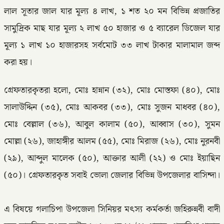
লাল সূতার জাল যার মূল্য ৪ লাখ, ১ শত ২০ মন বিভিন্ন প্রজাতির
সামুদ্রিক মাছ যার মূল্য ২ লাখ ৫০ হাজার ও ৫ ব্যারেল ডিজেল যার
মূল্য ১ লাখ ১০ হাজারসহ সর্বমোট ৩৩ লাখ টাকার মালামাল জব্দ
করা হয়।
গ্রেফতারকৃতরা হলো, মোঃ হান্নান (৩২), মোঃ মোস্তফা (৪০), মোঃ
সালাউদ্দিন (৩৫), মোঃ আকবর (৩৩), মোঃ সুজন মাধবর (৪০),
মোঃ বেল্লাল (৩৬), আবুল কালাম (৫০), আব্বাস (৩০), সুমন
মোল্লা (২৬), জাহাঙ্গীর আলম (৫৫), মোঃ মিরাজ (২৬), মোঃ নুরনবী
(২৯), আব্দুল মালেক (৫০), আক্তার আলী (২২) ও মোঃ ইয়াছিন
(৫০)। গ্রেফতারকৃত সবাই ভোলা জেলার বিভিন্ন উপজেলার বাসিন্দা।
এ বিষয়ে গলাচিপা উপজেলা সিনিয়র মৎস্য কর্মকর্তা জহিরুন্নবী বাদী