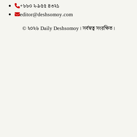
+৮৮০ ২-৯৫৫ ৪৩২১
editor@deshsomoy.com
© ২০২৬ Daily Deshsomoy। সর্বস্বত্ব সংরক্ষিত।