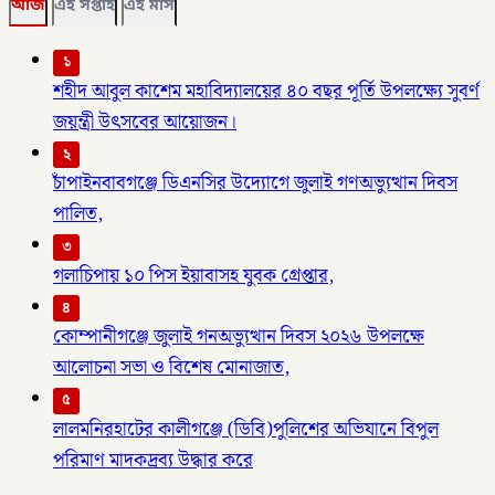
আজ
এই সপ্তাহ
এই মাস
১
শহীদ আবুল কাশেম মহাবিদ্যালয়ের ৪০ বছর পূর্তি উপলক্ষ্যে সুবর্ণ
জয়ন্ত্রী উৎসবের আয়োজন।
২
চাঁপাইনবাবগঞ্জে ডিএনসির উদ্যোগে জুলাই গণঅভ্যুত্থান দিবস
পালিত,
৩
গলাচিপায় ১০ পিস ইয়াবাসহ যুবক গ্রেপ্তার,
৪
কোম্পানীগঞ্জে জুলাই গনঅভ্যুত্থান দিবস ২০২৬ উপলক্ষে
আলোচনা সভা ও বিশেষ মোনাজাত,
৫
লালমনিরহাটের কালীগঞ্জে (ডিবি)পুলিশের অভিযানে বিপুল
পরিমাণ মাদকদ্রব্য উদ্ধার করে