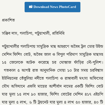
📸 Download News PhotoCard
প্রকাশিত
সঞ্জিব দাস, গলাচিপা, পটুয়াখালী, প্রতিনিধি
পটুয়াখালীর গলাচিপায় সামুদ্রিক মাছ আহরণে অবৈধ ট্রল ডোর উইন্ড
মেশিন ফিশিং বোট, অবৈধ জাল ও বিপুল পরিমাণ সামুদ্রিক মাছসহ
১৫ জেলেকে আটক করেছে চর মোন্তাজ ফাঁড়ির নৌ-পুলিশ।
গতকাল ৫ আগষ্ট রাত আনুমানিক সোয়া ১০ টার সময় চরবিশ্বাস
ইউনিয়নের তেঁতুলিয়া নদীতে গলাচিপা ও রাঙ্গাবালী মৎস্য অফিসের
যৌথ অভিযানে এফবি মায়ের আশীর্বাদ নামের একটি ফিশিং বোট
যার মূল্য ১৫ লাখ ৯০ হাজার, ফিশিং বোটের মেশিন ৪১৭ এইচপি
যার মূল্য ৫ লাখ, ৬ টি ট্রয়নেট যার মূল্য ৪ লাখ ৫০ হাজার, ৪০ টি