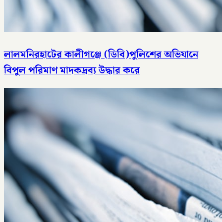
লালমনিরহাটের কালীগঞ্জে (ডিবি)পুলিশের অভিযানে
বিপুল পরিমাণ মাদকদ্রব্য উদ্ধার করে