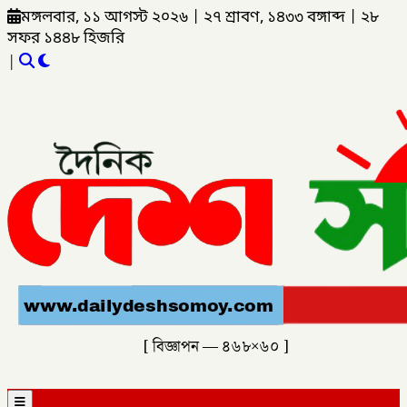
মঙ্গলবার, ১১ আগস্ট ২০২৬
|
২৭ শ্রাবণ, ১৪৩৩ বঙ্গাব্দ
|
২৮
সফর ১৪৪৮ হিজরি
|
[ বিজ্ঞাপন — ৪৬৮×৬০ ]