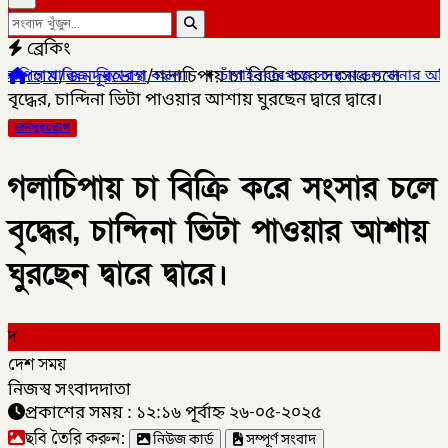
ব্রেকিং
হোম
/
জনদূরভোগ
/
গলাচিপায় চা বিক্রি করে সংসার চলে
তাবস্থা বহাল।
✦
চাঁপাইনবাবগঞ্জে সদর মডেল থানার অভিযানে হেরোইনসহ গ্
বৃদ্ধের, চান্দিনা ভিটা পাওয়ার আশায় ঘুরছেন দ্বারে দ্বারে।
জনদূরভোগ
গলাচিপায় চা বিক্রি করে সংসার চলে
বৃদ্ধের, চান্দিনা ভিটা পাওয়ার আশায়
ঘুরছেন দ্বারে দ্বারে।
দ
দেশ সময়
নিজস্ব সংবাদদাতা
প্রকাশের সময় : ১২:১৬ পূর্বাহ্ন ২৬-০৫-২০২৫
ছবি তৈরি করুন:
নিউজ কার্ড
সম্পূর্ণ সংবাদ