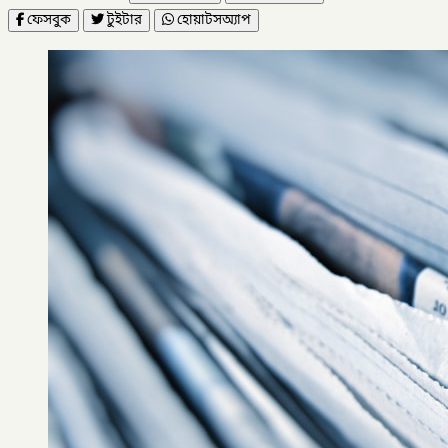
ফেসবুক
টুইটার
হোয়াটসঅ্যাপ