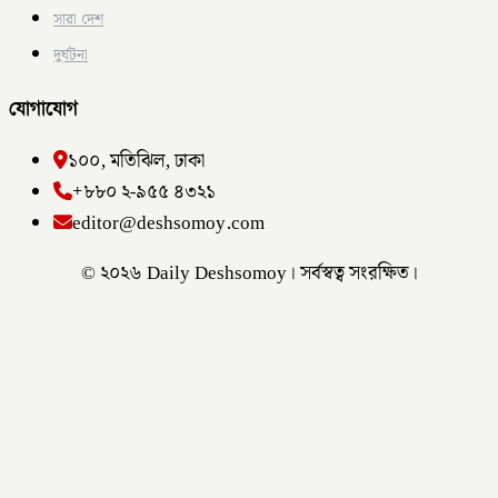
সারা দেশ
দুর্ঘটনা
যোগাযোগ
১০০, মতিঝিল, ঢাকা
+৮৮০ ২-৯৫৫ ৪৩২১
editor@deshsomoy.com
© ২০২৬ Daily Deshsomoy। সর্বস্বত্ব সংরক্ষিত।