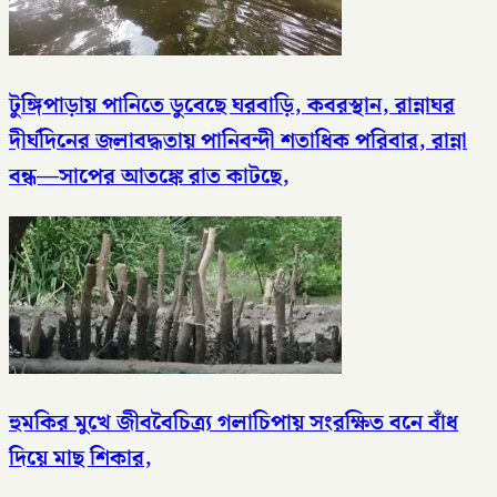
টুঙ্গিপাড়ায় পানিতে ডুবেছে ঘরবাড়ি, কবরস্থান, রান্নাঘর
দীর্ঘদিনের জলাবদ্ধতায় পানিবন্দী শতাধিক পরিবার, রান্না
বন্ধ—সাপের আতঙ্কে রাত কাটছে,
হুমকির মুখে জীববৈচিত্র্য গলাচিপায় সংরক্ষিত বনে বাঁধ
দিয়ে মাছ শিকার,