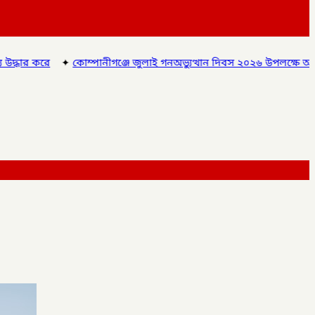
 গনঅভ্যুত্থান দিবস ২০২৬ উপলক্ষে আলোচনা সভা ও বিশেষ মোনাজাত,
✦
গ