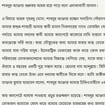
শাবনুর আক্তার গুরুতর আহত হয়ে পড়ে বলে এলাকাবাসী জানান।
এ বিষয়ে আহত গৃহবধূ মোসা. শাবনুর আক্তার হচ্ছেন গলাচিপা পৌর
আমার শ্বশুর-শাশুড়ী আমার স্বামী হাসান সিকদারের সাথে মোবাই
পর্যায়ে আমার ননদের স্বামী আমার তলপেটে স্বজোরে লাথি মারলে আ
কমপ্লেক্সে ভর্তি করে। তারা যৌতুকের জন্য আমার বাবার কাছ থে
আমার বাবা গরিব মানুষ। ইলেকট্রিক মেকারের কাজ করে কোন রকম
পরিবারের লোকজনদেরকে আমার বিরুদ্ধে খেপিয়ে দেয়, যাতে তারা আম
ঔরষে ৪ বছরের একটি পুত্র সন্তান আছে। ছেলের নাম আব্দুল্লাহ। তি
বাবার কাছ থেকে টাকা এনে ননদের স্বামীকে দিতে বলে। আমি অস্বী
ডাক্তার তুষার আহমেদ বলেন, শাবনুর আক্তার আমার চিকিৎসাধীনে 
তার তলপেটে আঘাত পাওয়ায় প্রচুর রক্তক্ষরণ হয়েছে। শাবনুর আক্
লোকজন আমাকে ফোন করে আমার মেয়েকে মারধরের কথা জানায়। আম