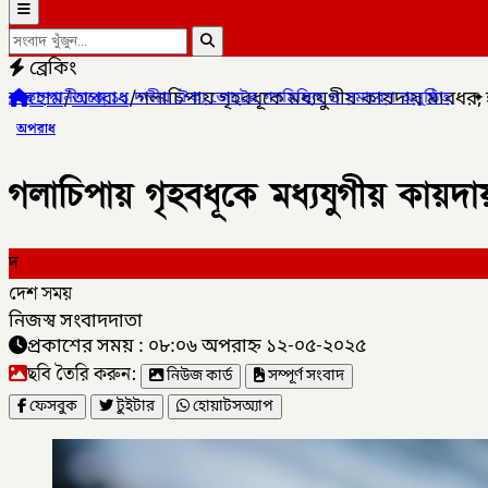
ব্রেকিং
হোম
/
অপরাধ
/
গলাচিপায় গৃহবধূকে মধ্যযুগীয় কায়দায় মারধর, 
ের গণমিছিল ও সমাবেশ অনুষ্ঠিত,
✦
লালমনিরহাটের কালীগঞ্জে (ডিবি)পুলিশে
অপরাধ
গলাচিপায় গৃহবধূকে মধ্যযুগীয় কায়দা
দ
দেশ সময়
নিজস্ব সংবাদদাতা
প্রকাশের সময় : ০৮:০৬ অপরাহ্ন ১২-০৫-২০২৫
ছবি তৈরি করুন:
নিউজ কার্ড
সম্পূর্ণ সংবাদ
ফেসবুক
টুইটার
হোয়াটসঅ্যাপ