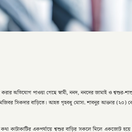
করার অভিযোগ পাওয়া গেছে স্বামী, ননদ, ননদের জামাই ও শ্বশুর-শাশুড়ীর
জিবর সিকদার বাড়িতে। আহত গৃহবধূ মোসা. শাবনুর আক্তার (২০) কে ত
কথা কাটাকাটির একপর্যায়ে শ্বশুর বাড়ির সকলে মিলে একজোট হয়ে চ