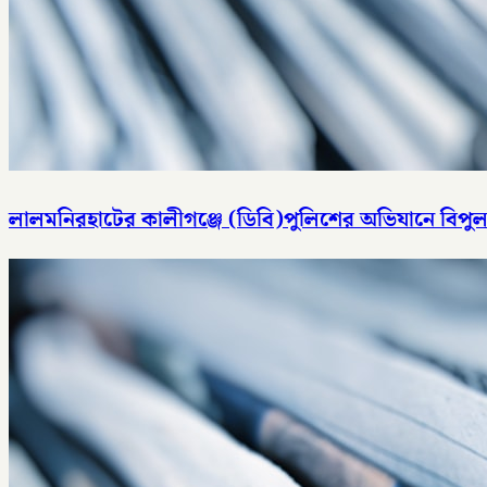
লালমনিরহাটের কালীগঞ্জে (ডিবি)পুলিশের অভিযানে বিপুল 