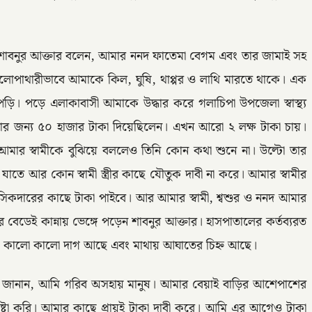
 শাবনুর আক্তার বলেন, আমার ননদ ফাতেমা বেগম এবং তার জামাই সহ
োপাথারীভাবে আমাকে কিল, ঘুষি, থাপ্পর ও লাথি মারতে থাকে। এক
ড়ি। পড়ে এলাকাবাসী আমাকে উদ্ধার করে গলাচিপা উপজেলা স্বাস্থ্য
রার জন্য ৫০ হাজার টাকা দিয়েছিলেন। এখন আরো ২ লক্ষ টাকা চায়।
ার স্বামীকে বুঝিয়ে বললেও তিনি কোন কথা শুনে না। উল্টো তার
 আর কোন স্বামী স্ত্রীর কাছে যৌতুক দাবী না করে। আমার স্বামীর
ন সিকদারের কাছে টাকা পাইবে। আর আমার স্বামী, শ্বশুর ও ননদ আমার
ডেই কান্নায় ভেঙ্গে পড়েন শাবনুর আক্তার। হাসপাতালের কর্তব্যরত
ম ও কালো কালো দাগ আছে এবং মাথায় আঘাতের চিহ্ন আছে।
াজী জানান, আমি গরিব অসহায় মানুষ। আমার বেয়াই বাড়ির আশেপাশের
 করি। আমার কাছে প্রায়ই টাকা দাবী করে। আমি এর আগেও টাকা