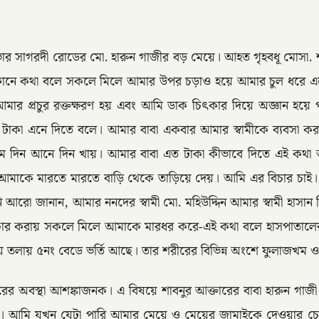
সভার সাগরদী রোডের মো. হারুন গাজীর বড় মেয়ে। আহত গৃহবধূ মোসা.
ল ফোনে কথা বলে সকলে মিলে আমার উপর চড়াও হয়ে আমার চুল ধরে এল
মার প্রচুর রক্তক্ষরণ হয় এবং আমি ডাক চিৎকার দিয়ে অজ্ঞান হয়ে প
কে টাকা এনে দিতে বলে। আমার বাবা একবার আমার স্বামীকে ব্যবসা ক
 দিন আনে দিন খায়। আমার বাবা এত টাকা কীভাবে দিতে এই কথা আম
াকে মারতে মারতে বাড়ি থেকে তাড়িয়ে দেয়। আমি এর বিচার চাই। যাতে
নি আরো জানান, আমার ননদের স্বামী মো. মহিউদ্দিন আমার স্বামী হাসা
কার করায় সকলে মিলে আমাকে মারধর করে-এই কথা বলে হাসপাতালের বে
৩য় তলায় ৫নং বেডে ভর্তি আছে। তার শরীরের বিভিন্ন অংশে ফুলাজখ
তারের অবস্থা আশঙ্কাজনক। এ বিষয়ে শাবনুর আক্তারের বাবা হারুন গ
ি যখন যেটা পারি আমার মেয়ে ও মেয়ের জামাইকে দেওয়ার চেষ্টা