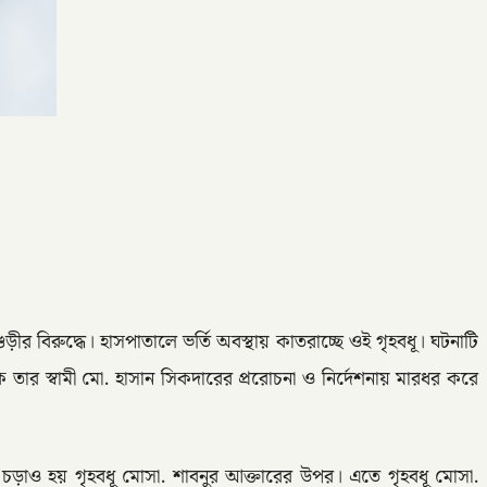
 বিরুদ্ধে। হাসপাতালে ভর্তি অবস্থায় কাতরাচ্ছে ওই গৃহবধূ। ঘটনাটি
ার স্বামী মো. হাসান সিকদারের প্ররোচনা ও নির্দেশনায় মারধর করে
ড়াও হয় গৃহবধূ মোসা. শাবনুর আক্তারের উপর। এতে গৃহবধূ মোসা.