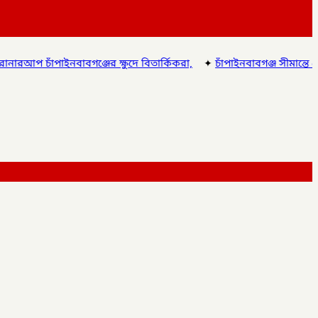
র ক্ষুদে বিতার্কিকরা,
✦
চাঁপাইনবাবগঞ্জ সীমান্তে ৫৯ বিজিবির পৃথক অভ