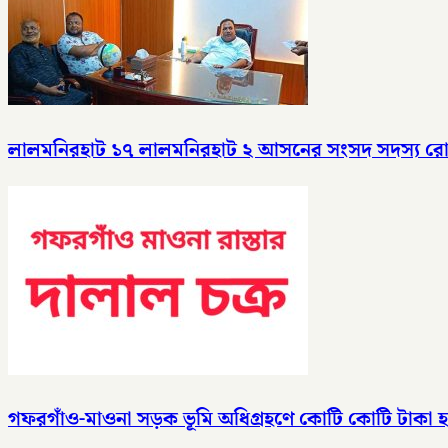
লালমনিরহাট ১৭ লালমনিরহাট ২ আসনের সংসদ সদস্য রোকন 
গফরগাঁও-মাওনা সড়ক ভূমি অধিগ্রহণে কোটি কোটি টাকা হাত