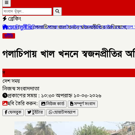
ব্রেকিং
হোম
/
দুর্নীতি
/
গলাচিপায় খাল খননে স্বজনপ্রীতির অভিযোগ,
, মাদক সম্রাট মাইদুল ইসলামকে আটক ০৩ বোতল স্কাফ সিরাপ উদ্ধার,
✦
দুর্নীতি
গলাচিপায় খাল খননে স্বজনপ্রীতির 
দ
দেশ সময়
নিজস্ব সংবাদদাতা
প্রকাশের সময় : ১০:৩০ অপরাহ্ন ১০-০৩-২০২৬
ছবি তৈরি করুন:
নিউজ কার্ড
সম্পূর্ণ সংবাদ
ফেসবুক
টুইটার
হোয়াটসঅ্যাপ