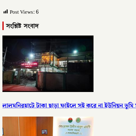
Post Views:
6
সংশ্লিষ্ট সংবাদ
লালমনিরহাটে টাকা ছাড়া ফাইলে সই করে না ইউনিয়ন ভূমি