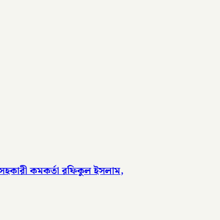
 সহকারী কমকর্তা রফিকুল ইসলাম,