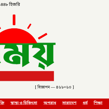
১৪৪৮ হিজরি
[ বিজ্ঞাপন — ৪৬৮×৬০ ]
ক্তি
স্বাস্থ্য ও চিকিৎসা
অপরাধ
সারাদেশ
ধর্ম
শিক্ষা