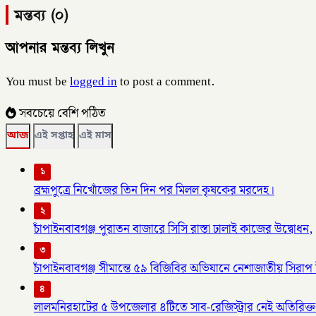
মন্তব্য (০)
আপনার মন্তব্য লিখুন
You must be
logged in
to post a comment.
সবচেয়ে বেশি পঠিত
আজ
এই সপ্তাহ
এই মাস
১
ব্রহ্মপুত্রে নিখোঁজের তিন দিন পর মিলল কৃষকের মরদেহ।
২
চাঁপাইনবাবগঞ্জ পুরাতন বাজারে সিসি রাস্তা ঢালাই কাজের উদ্বোধন,
৩
চাঁপাইনবাবগঞ্জ সীমান্তে ৫৯ বিজিবির অভিযানে নেশাজাতীয় সিরাপ ট
৪
লালমনিরহাটের ৫ উপজেলার ৪টিতে সাব-রেজিস্ট্রার নেই অতিরিক্ত 