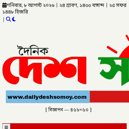
শনিবার, ৮ আগস্ট ২০২৬
|
২৪ শ্রাবণ, ১৪৩৩ বঙ্গাব্দ
|
২৫ সফর
১৪৪৮ হিজরি
|
[ বিজ্ঞাপন — ৪৬৮×৬০ ]