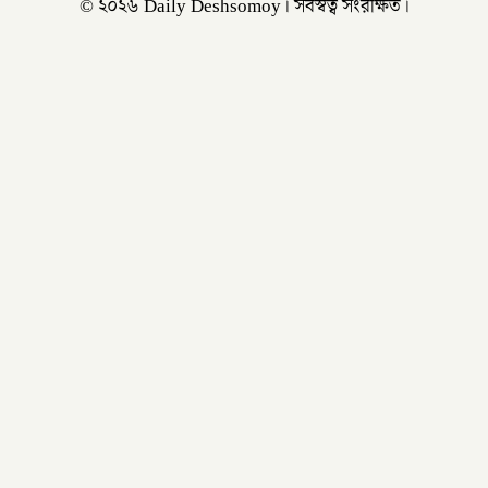
© ২০২৬ Daily Deshsomoy। সর্বস্বত্ব সংরক্ষিত।