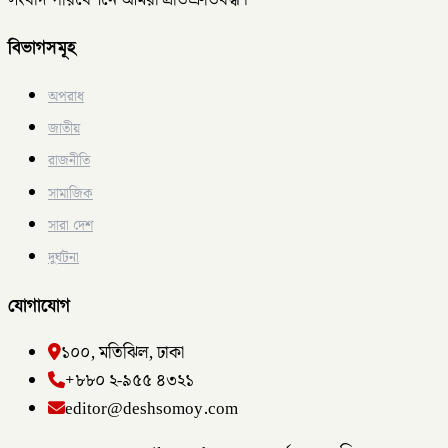
বিভাগসমূহ
অপরাধ
জাতীয়
রাজনীতি
সামাজিক
সারা দেশ
দুর্ঘটনা
যোগাযোগ
১০০, মতিঝিল, ঢাকা
+৮৮০ ২-৯৫৫ ৪৩২১
editor@deshsomoy.com