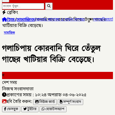
ব্রেকিং
হোম
/
সামাজিক
/
গলাচিপায় কোরবানি ঘিরে তেঁতুল গাছের
ল ডাক্তারের জানাজা ও দাফন সম্পন্ন।
✦
লালমনিরহাটের ৫ উপজেলার ৪টিতে
খাটিয়ার বিক্রি বেড়েছে।
সামাজিক
গলাচিপায় কোরবানি ঘিরে তেঁতুল
গাছের খাটিয়ার বিক্রি বেড়েছে।
দ
দেশ সময়
নিজস্ব সংবাদদাতা
প্রকাশের সময় : ১০:২৪ অপরাহ্ন ০৪-০৬-২০২৫
ছবি তৈরি করুন:
নিউজ কার্ড
সম্পূর্ণ সংবাদ
ফেসবুক
টুইটার
হোয়াটসঅ্যাপ