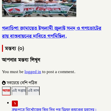
গলাচিপা জামায়েত ইসলামী জুলাই সনদ ও গণভোটের
রায় বাস্তবায়নের দাবিতে গণমিছিল,
মন্তব্য (০)
আপনার মন্তব্য লিখুন
You must be
logged in
to post a comment.
সবচেয়ে বেশি পঠিত
আজ
এই সপ্তাহ
এই মাস
১
ব্রহ্মপুত্রে নিখোঁজের তিন দিন পর মিলল কৃষকের মরদেহ।